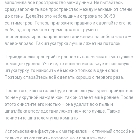
заполнила всё пространство между ними. Не пытайтесь
сразу заполнить всё пространство между маяками от стены
до стены. Делайте это небольшими отрезка по 30-50
сантиметров. Теперь приложите правило и сдвигайте его на
себя, одновременно перемещая инструмент
перпендикулярно направлению движения: на себя и часто –
влево-вправо. Так штукатурка лучше ляжет на потолок.
Периодически проверяйте ровность нанесения штукатурки с
помощью уровня. Учтите, то если вы используете гипсовую
штукатурку, то наносить её можно только в один слой.
Поэтому старайтесь всё сделать хорошо с первого раза.
После того, как потолок будет весь оштукатурен, пройдитесь
по нему крупной наждачкой: так он станет ещё ровнее. После
этого очистите его кистью – она удалит всю пыль и
шпатлёвка впоследствии ляжет намного лучше. Также
почистите шпателем углы комнаты.
Использование фактурных материалов — отличный способ не
только оштукатурить потолок, но и придать ему