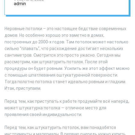
потолок
admin
Неровные потолки – это настоящее бедствие современных
домов. Но особенно хорошо это заметно в домах,
построенных до 2000-х годов. Там потолок может настолько
сильно “плавать”, что расхождение достигает нескольких
сантиметров. Смотрится это просто ужасно. Сегодня мы
рассмотрим, как штукатурить потолок. После этой
процедуры он будет ровным. Усилить же этот эффект можно
с помощью шпатлевания оштукатуренной поверхности.
Тогда полотно потолка станет идеально ровным и гладким.
Итак, приступаем.
Перед тем, как приступать к работе продумайте всё наперёд,
может штукатурка потолка — отличное место для
проявления своей индивидуальности.
Перед тем, как штукатурить потолок, вам понадобятся
инструменты и материалы. В первую очередь нужно купить