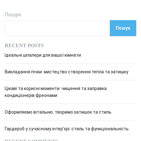
Пошук
Пошук
RECENT POSTS
Ідеальні шпалери для вашої кімнати
Викладання пічки: мистецтво створення тепла та затишку
Цікаві та корисні моменти: чищення та заправка
кондиціонерів фреонами
Оформляємо вітальню: творимо затишок та стиль
Гардероб у сучасному інтер’єрі: стиль та функціональність