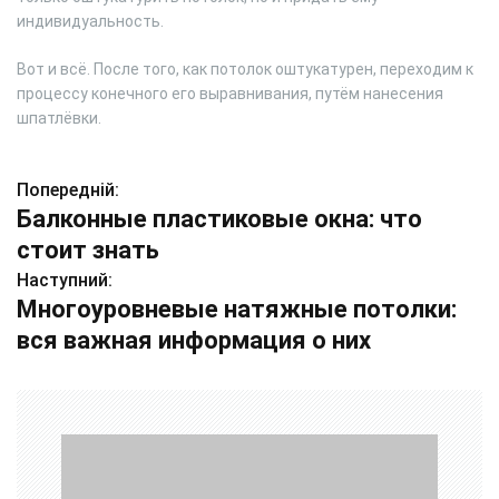
индивидуальность.
Вот и всё. После того, как потолок оштукатурен, переходим к
процессу конечного его выравнивания, путём нанесения
шпатлёвки.
Попередній:
Н
Балконные пластиковые окна: что
а
стоит знать
в
Наступний:
Многоуровневые натяжные потолки:
і
вся важная информация о них
г
а
ц
і