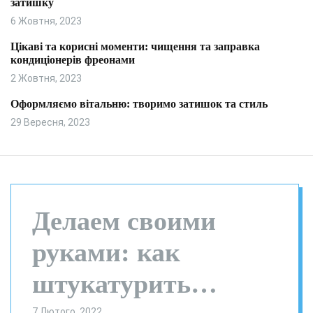
затишку
и
л
ь
6 Жовтня, 2023
о
р
Цікаві та корисні моменти: чищення та заправка
о
кондиціонерів фреонами
в
о
2 Жовтня, 2023
г
о
Оформляємо вітальню: творимо затишок та стиль
р
29 Вересня, 2023
е
ж
и
м
у
Делаем своими
руками: как
штукатурить
7 Лютого, 2022