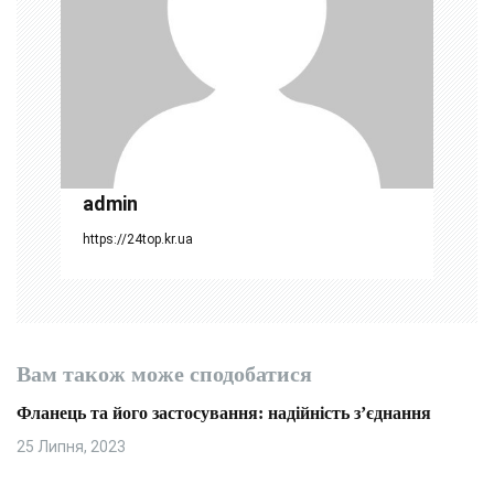
п
и
с
і
admin
в
https://24top.kr.ua
Вам також може сподобатися
Фланець та його застосування: надійність з’єднання
25 Липня, 2023