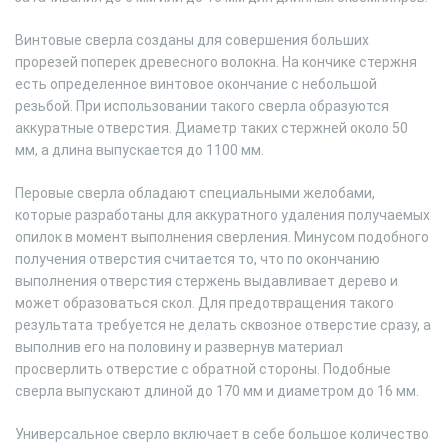
Винтовые сверла созданы для совершения больших
прорезей поперек древесного волокна. На кончике стержня
есть определенное винтовое окончание с небольшой
резьбой. При использовании такого сверла образуются
аккуратные отверстия. Диаметр таких стержней около 50
мм, а длина выпускается до 1100 мм.
Перовые сверла обладают специальными желобами,
которые разработаны для аккуратного удаления получаемых
опилок в момент выполнения сверления. Минусом подобного
получения отверстия считается то, что по окончанию
выполнения отверстия стержень выдавливает дерево и
может образоваться скол. Для предотвращения такого
результата требуется не делать сквозное отверстие сразу, а
выполнив его на половину и развернув материал
просверлить отверстие с обратной стороны. Подобные
сверла выпускают длиной до 170 мм и диаметром до 16 мм.
Универсальное сверло включает в себе большое количество