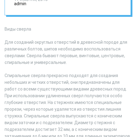
вручную
admin
Виды сверла
Для созданий округлых отверстий в древесной породе для
различных болтов, шипов необходимо воспользоваться
сверлами. Сверла бывают перовые, винтовые, центровые,
спиральные и универсальные.
Спиральные сверла прекрасно подходят для создания
небольших и четких отверстий, они предназначены для
работ со всеми существующими видами древесных пород.
При использовании удлиненных сверл получаются особо
глубокие отверстия. На стержнях имеются специальные
прорези, через которые удаляется из отверстия лишняя
стружка. Спиральные сверла выпускаются с коническим
видом заточки и с подрезателем. Диаметр стержня с
подрезателем достигает 32 мм, а с коническим видом
затачивания до 6 мм или до 10 мм для длинных экземпляров.