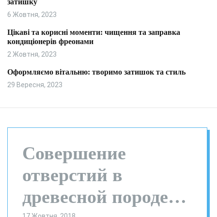
затишку
и
л
ь
6 Жовтня, 2023
о
р
Цікаві та корисні моменти: чищення та заправка
о
кондиціонерів фреонами
в
о
2 Жовтня, 2023
г
о
Оформляємо вітальню: творимо затишок та стиль
р
29 Вересня, 2023
е
ж
и
м
у
Совершение
отверстий в
древесной породе
17 Жовтня, 2018