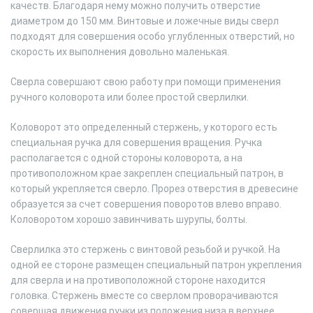
качеств. Благодаря нему можно получить отверстие
диаметром до 150 мм. Винтовые и ложечные виды сверл
подходят для совершения особо углубленных отверстий, но
скорость их выполнения довольно маленькая.
Сверла совершают свою работу при помощи применения
ручного коловорота или более простой сверлилки.
Коловорот это определенный стержень, у которого есть
специальная ручка для совершения вращения. Ручка
располагается с одной стороны коловорота, а на
противоположном крае закреплен специальный патрон, в
который укрепляется сверло. Прорез отверстия в древесине
образуется за счет совершения поворотов влево вправо.
Коловоротом хорошо завинчивать шурупы, болты.
Сверлилка это стержень с винтовой резьбой и ручкой. На
одной ее стороне размещен специальный патрон укрепления
для сверла и на противоположной стороне находится
головка. Стержень вместе со сверлом проворачиваются
совершая движения ручки из положения низа в верхнее.