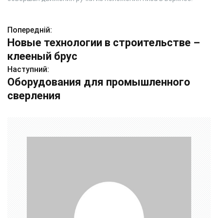
Попередній:
Н
Новые технологии в строительстве –
а
клееный брус
в
Наступний:
Оборудования для промышленного
і
сверления
г
а
ц
і
я
з
а