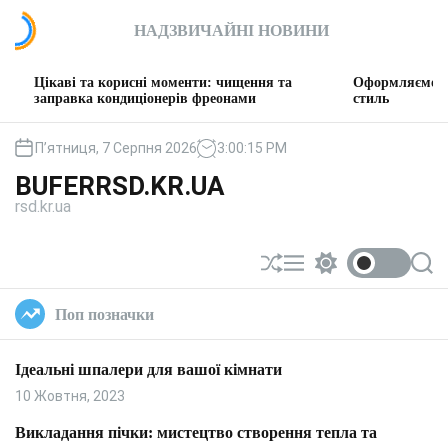
П
НАДЗВИЧАЙНІ НОВИНИ
е
р
е
і та корисні моменти: чищення та
Оформляємо вітальню: т
й
вка кондиціонерів фреонами
стиль
т
и
П’ятниця, 7 Серпня 2026
3
:
00
:
16
PM
д
BUFERRSD.KR.UA
о
rsd.kr.ua
в
м
і
П
М
П
П
с
е
е
е
о
т
р
н
р
ш
Поп позначки
у
е
ю
е
у
т
м
к
а
и
Ідеальні шпалери для вашої кімнати
с
к
у
а
10 Жовтня, 2023
в
ч
а
к
Викладання пічки: мистецтво створення тепла та
т
о