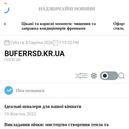
П
НАДЗВИЧАЙНІ НОВИНИ
е
р
е
Цікаві та корисні моменти: чищення та
Оформляємо віта
й
заправка кондиціонерів фреонами
стиль
т
и
Субота, 8 Серпня 2026
7
:
19
:
32
PM
д
BUFERRSD.KR.UA
о
rsd.kr.ua
в
м
і
П
М
П
П
с
е
е
е
о
т
р
н
р
ш
Поп позначки
у
е
ю
е
у
т
м
к
а
и
Ідеальні шпалери для вашої кімнати
с
к
у
а
10 Жовтня, 2023
в
ч
а
к
Викладання пічки: мистецтво створення тепла та
т
о