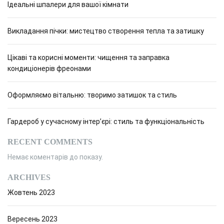
Ідеальні шпалери для вашої кімнати
а
с
м
к
и
в
т
л
Викладання пічки: мистецтво створення тепла та затишку
о
и
е
л
ч
н
і
Цікаві та корисні моменти: чищення та заправка
н
н
к
кондиціонерів фреонами
е
я
а
р
з
і
Оформляємо вітальню: творимо затишок та стиль
а
ш
л
е
і
Гардероб у сучасному інтер’єрі: стиль та функціональність
н
з
н
о
RECENT COMMENTS
я
б
Немає коментарів до показу.
д
е
л
т
ARCHIVES
я
о
Жовтень 2023
о
н
з
н
д
и
Вересень 2023