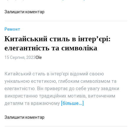
і
н
д
Залишити коментар
н
о
я
С
Ремонт
:
и
п
Китайський стиль в інтер’єрі:
с
е
т
елегантність та символіка
р
е
е
м
15 Серпня, 2023
Ole
в
а
а
к
Китайський стиль в інтер’єрі відомий своєю
г
о
унікальною естетикою, глибоким символізмом та
и
н
елегантністю. Він привертає до себе увагу завдяки
т
д
а
використанню традиційних мотивів, витонченим
и
н
ц
деталям та вражаючому
[більше…]
е
і
д
ю
д
Залишити коментар
о
в
о
л
а
К