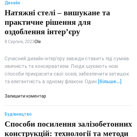
і
Дизайн
н
и
к
н
Натяжні стелі – вишукане та
т
и
я
а
практичне рішення для
п
й
оздоблення інтер’єру
о
с
в
ь
8 Серпня, 2023
Ole
і
к
т
и
р
Сучасний дизайн інтер’єру завжди ставить під сумнів
й
я
с
звичність та консерватизм. Люди шукають нові
:
т
способи прикрасити свої оселі, забезпечити затишок
к
и
та елегантність в одному флаконі. Один
[більше…]
о
л
м
ь
д
Залишити коментар
ф
в
о
о
і
Н
р
н
Будівництво
а
т
т
Способи посилення залізобетонних
т
т
е
я
а
конструкцій: технології та методи
р
ж