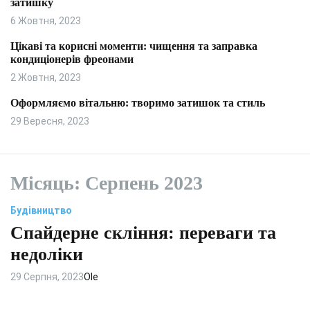
затишку
и
л
ь
6 Жовтня, 2023
о
р
Цікаві та корисні моменти: чищення та заправка
о
кондиціонерів фреонами
в
о
2 Жовтня, 2023
г
о
Оформляємо вітальню: творимо затишок та стиль
р
29 Вересня, 2023
е
ж
и
м
у
Місяць:
Серпень 2023
Будівництво
Спайдерне скління: переваги та
недоліки
29 Серпня, 2023
Ole