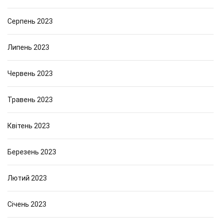
о
х
б
к
Серпень 2023
л
о
е
н
н
Липень 2023
с
н
т
я
р
Червень 2023
і
у
н
к
т
Травень 2023
ц
е
і
р
й
Квітень 2023
’
:
є
т
Березень 2023
р
е
у
х
Лютий 2023
н
о
л
Січень 2023
о