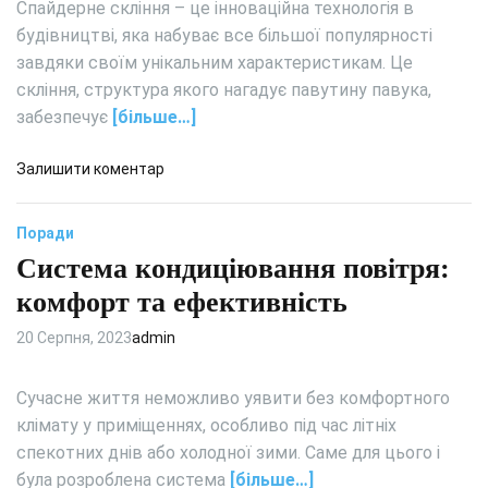
Спайдерне скління – це інноваційна технологія в
будівництві, яка набуває все більшої популярності
завдяки своїм унікальним характеристикам. Це
скління, структура якого нагадує павутину павука,
забезпечує
[більше…]
д
Залишити коментар
о
С
Поради
п
Система кондиціювання повітря:
а
й
комфорт та ефективність
д
е
20 Серпня, 2023
admin
р
н
Сучасне життя неможливо уявити без комфортного
е
клімату у приміщеннях, особливо під час літніх
с
спекотних днів або холодної зими. Саме для цього і
к
була розроблена система
[більше…]
л