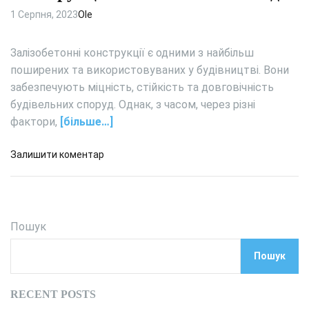
е
’
н
1 Серпня, 2023
Ole
ф
є
і
е
р
с
к
і
Залізобетонні конструкції є одними з найбільш
т
т
:
поширених та використовуваних у будівництві. Вони
е
и
е
забезпечують міцність, стійкість та довговічність
л
в
л
будівельних споруд. Однак, з часом, через різні
і
н
е
–
фактори,
[більше…]
і
г
в
с
а
и
т
д
Залишити коментар
н
ш
ь
о
т
у
С
н
к
п
і
а
о
с
Пошук
н
с
т
е
о
ь
т
Пошук
б
т
а
и
а
п
п
с
RECENT POSTS
р
о
и