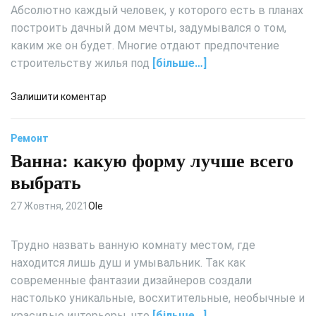
н
а
Абсолютно каждый человек, у которого есть в планах
ь
т
т
з
построить дачный дом мечты, задумывался о том,
е
ь
у
каким же он будет. Многие отдают предпочтение
р
е
строительству жилья под
[більше…]
ь
м
е
к
р
д
Залишити коментар
и
:
о
р
д
К
п
Ремонт
е
а
и
л
Ванна: какую форму лучше всего
к
ч
а
в
выбрать
е
ы
м
б
27 Жовтня, 2021
Ole
г
р
а
а
Трудно назвать ванную комнату местом, где
р
т
находится лишь душ и умывальник. Так как
д
ь
современные фантазии дизайнеров создали
е
п
р
настолько уникальные, восхитительные, необычные и
р
о
о
красивые интерьеры, что
[більше…]