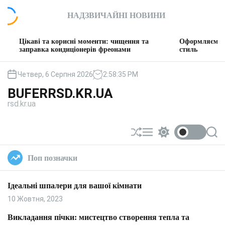
П
НАДЗВИЧАЙНІ НОВИНИ
е
р
е
і та корисні моменти: чищення та
Оформляємо вітальню: т
й
авка кондиціонерів фреонами
стиль
т
и
Четвер, 6 Серпня 2026
2
:
58
:
36
PM
д
BUFERRSD.KR.UA
о
rsd.kr.ua
в
м
і
П
М
П
П
с
е
е
е
о
т
р
н
р
ш
Поп позначки
у
е
ю
е
у
т
м
к
а
и
Ідеальні шпалери для вашої кімнати
с
к
у
а
10 Жовтня, 2023
в
ч
а
к
Викладання пічки: мистецтво створення тепла та
т
о