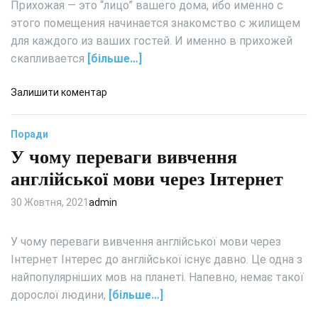
Прихожая — это “лицо” вашего дома, ибо именно с
этого помещения начинается знакомство с жилищем
для каждого из ваших гостей. И именно в прихожей
скапливается
[більше…]
д
Залишити коментар
о
П
Поради
р
У чому переваги вивчення
и
х
англійської мови через Інтернет
о
ж
30 Жовтня, 2021
admin
а
я
У чому переваги вивчення англійської мови через
:
Інтернет Інтерес до англійської існує давно. Це одна з
к
найпопулярніших мов на планеті. Напевно, немає такої
а
дорослої людини,
[більше…]
к
и