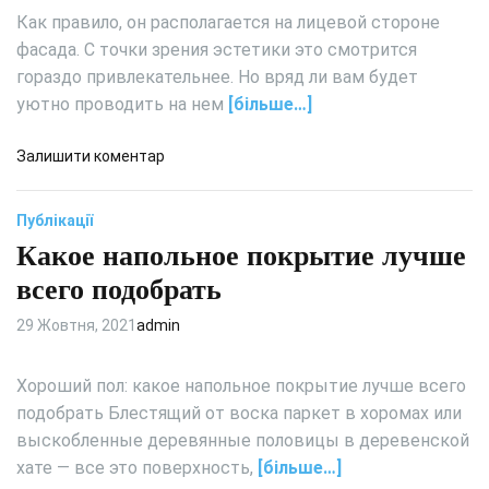
о
е
Как правило, он располагается на лицевой стороне
е
в
в
з
фасада. С точки зрения эстетики это смотрится
ы
о
І
е
гораздо привлекательнее. Но вряд ли вам будет
р
н
п
уютно проводить на нем
[більше…]
о
т
о
т
е
л
а
д
Залишити коментар
р
к
:
о
н
и
и
С
е
Публікації
х
о
т
д
Какое напольное покрытие лучше
в
о
е
всего подобрать
с
т
т
:
29 Жовтня, 2021
admin
о
к
и
а
Хороший пол: какое напольное покрытие лучше всего
н
к
подобрать Блестящий от воска паркет в хоромах или
с
с
выскобленные деревянные половицы в деревенской
т
п
в
хате — все это поверхность,
[більше…]
л
а