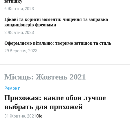
затишку
и
л
ь
6 Жовтня, 2023
о
р
Цікаві та корисні моменти: чищення та заправка
о
кондиціонерів фреонами
в
о
2 Жовтня, 2023
г
о
Оформляємо вітальню: творимо затишок та стиль
р
29 Вересня, 2023
е
ж
и
м
у
Місяць:
Жовтень 2021
Ремонт
Прихожая: какие обои лучше
выбрать для прихожей
31 Жовтня, 2021
Ole