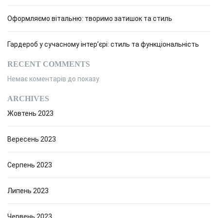
з
ы
у
Оформляємо вітальню: творимо затишок та стиль
ч
а
ш
з
е
Гардероб у сучасному інтер’єрі: стиль та функціональність
в
а
с
RECENT COMMENTS
е
п
Немає коментарів до показу.
г
о
и
ARCHIVES
в
Жовтень 2023
с
ы
б
а
р
Вересень 2023
а
м
т
Серпень 2023
ь
и
Липень 2023
Червень 2023