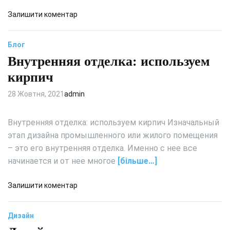
а
и
н
д
Залишити коментар
о
и
о
с
р
К
Блог
о
о
а
б
в
Внутренняя отделка: используем
к
е
а
о
кирпич
н
т
е
н
ь
н
28 Жовтня, 2021
admin
о
б
а
с
а
п
Внутренняя отделка: используем кирпич Изначальный
т
л
о
этап дизайна промышленного или жилого помещения
и
к
л
– это его внутренняя отделка. Именно с нее все
о
ь
н
начинается и от нее многое
[більше…]
н
в
о
д
е
д
Залишити коментар
о
п
о
м
о
В
Дизайн
е
к
н
р