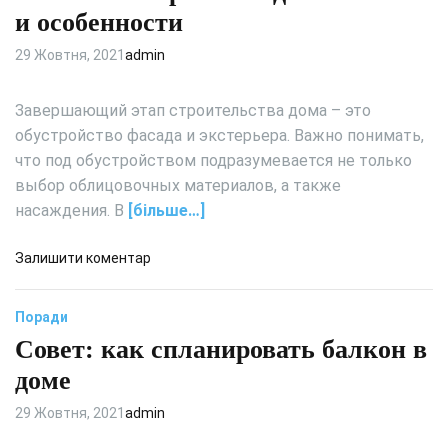
п
н
а
и особенности
р
н
й
и
я
н
29 Жовтня, 2021
admin
х
а
в
о
н
а
Завершающий этап строительства дома – это
ж
г
н
обустройство фасада и экстерьера. Важно понимать,
е
л
н
й
что под обустройством подразумевается не только
і
о
й
выбор облицовочных материалов, а также
й
с
к
насаждения. В
[більше…]
ь
о
к
м
д
Залишити коментар
о
н
о
ї
а
О
м
Поради
т
т
о
ы
Совет: как спланировать балкон в
к
в
:
а
доме
и
у
т
ч
г
н
29 Жовтня, 2021
admin
е
л
ы
р