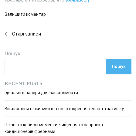
б
е
н
к
д
Залишити коментар
у
т
о
ю
ы
В
к
д
←
Старі записи
Н
а
о
а
н
м
а
ч
н
н
н
Пошук
а
в
а
ы
:
т
х
Пошук
к
і
у
д
а
д
о
г
к
RECENT POSTS
л
м
у
я
а
о
Ідеальні шпалери для вашої кімнати
ю
ж
в
ф
ц
е
?
о
Викладання пічки: мистецтво створення тепла та затишку
н
р
і
щ
м
Цікаві та корисні моменти: чищення та заправка
и
я
у
кондиціонерів фреонами
н
л