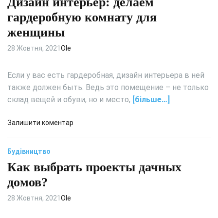
Дизайн интерьер: делаем
у
ы
т
гардеробную комнату для
т
р
женщины
и
е
е
н
28 Жовтня, 2021
Ole
л
н
у
я
ч
Если у вас есть гардеробная, дизайн интерьера в ней
я
ш
о
также должен быть. Ведь это помещение – не только
е
т
склад вещей и обуви, но и место,
[більше…]
в
д
с
е
д
Залишити коментар
е
л
о
г
к
Д
о
а
Будівництво
и
п
:
Как выбрать проекты дачных
з
о
и
а
домов?
д
с
й
о
п
н
28 Жовтня, 2021
Ole
б
о
и
р
л