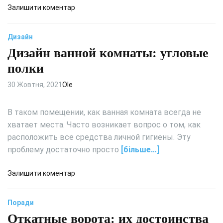
е
д
Залишити коментар
о
о
б
У
Дизайн
о
ч
и
Дизайн ванной комнаты: угловые
о
л
м
полки
у
у
ч
п
30 Жовтня, 2021
Ole
ш
е
е
р
В таком помещении, как ванная комната всегда не
в
е
хватает места. Часто возникает вопрос о том, как
ы
в
расположить все средства личной гигиены. Эту
б
а
р
проблему достаточно просто
[більше…]
г
а
и
т
в
д
Залишити коментар
ь
и
о
д
в
Д
Поради
л
ч
и
я
е
Откатные ворота: их достоинства
з