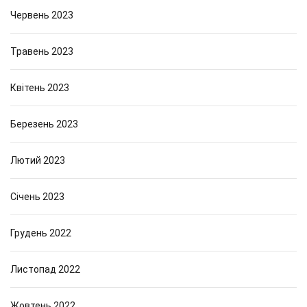
е
Червень 2023
р
у
Травень 2023
л
о
н
Квітень 2023
н
ы
Березень 2023
х
ш
т
Лютий 2023
о
р
Січень 2023
Грудень 2022
Листопад 2022
Жовтень 2022