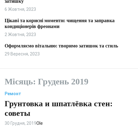
затишку
и
л
ь
6 Жовтня, 2023
о
р
Цікаві та корисні моменти: чищення та заправка
о
кондиціонерів фреонами
в
о
2 Жовтня, 2023
г
о
Оформляємо вітальню: творимо затишок та стиль
р
29 Вересня, 2023
е
ж
и
м
у
Місяць:
Грудень 2019
Ремонт
Грунтовка и шпатлёвка стен:
советы
30 Грудня, 2019
Ole