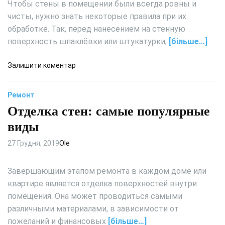
Чтобы стены в помещении были всегда ровны и
чисты, нужно знать некоторые правила при их
обработке. Так, перед нанесением на стенную
поверхность шпаклёвки или штукатурки,
[більше…]
д
Залишити коментар
о
Г
Ремонт
р
Отделка стен: самые популярные
у
н
виды
т
о
27 Грудня, 2019
Ole
в
к
Завершающим этапом ремонта в каждом доме или
а
квартире является отделка поверхностей внутри
и
помещения. Она может проводиться самыми
ш
различными материалами, в зависимости от
п
а
пожеланий и финансовых
[більше…]