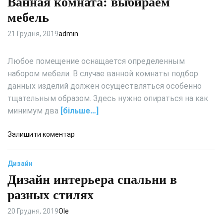
Ванная комната: выбираем
м
о
х
и
р
мебель
н
з
м
и
а
л
21 Грудня, 2019
admin
:
т
е
м
р
н
Любое помещение оснащается определенным
и
а
и
набором мебели. В случае ванной комнаты подбор
н
т
е
данных изделий должен осуществляться особенно
и
а
в
м
тщательным образом. Здесь нужно опираться на как
м
е
а
и
р
минимум два
[більше…]
л
а
и
н
д
Залишити коментар
з
д
о
м
ы
В
и
Дизайн
:
а
н
з
Дизайн интерьера спальни в
н
е
а
н
разных стилях
т
с
а
о
т
я
20 Грудня, 2019
Ole
л
е
к