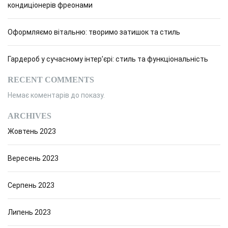
л
кондиціонерів фреонами
т
я
з
и
х
Оформляємо вітальню: творимо затишок та стиль
т
а
ь
з
в
Гардероб у сучасному інтер’єрі: стиль та функціональність
н
а
и
RECENT COMMENTS
м
п
Немає коментарів до показу.
а
н
и
ARCHIVES
и
Жовтень 2023
с
е
п
а
р
Вересень 2023
и
м
в
Серпень 2023
ы
и
б
о
Липень 2023
р