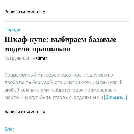
т
л
д
Залишити коментар
ё
о
в
О
Поради
к
т
а
Шкаф-купе: выбираем базовые
д
с
е
модели правильно
т
л
е
к
26 Грудня, 2019
admin
н
а
:
с
Современный интерьер квартиры невозможно
с
т
вообразить без удобного и изящного шкафа-купе. В
о
е
в
любой комнате ему найдется свое применение и
н
е
место — могут быть угловые, отдельные и
[більше…]
:
т
с
ы
а
д
Залишити коментар
м
о
ы
Ш
Блог
е
к