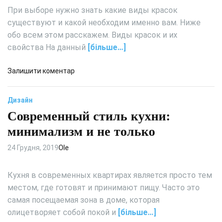
в
р
При выборе нужно знать какие виды красок
ы
а
существуют и какой необходим именно вам. Ниже
е
з
обо всем этом расскажем. Виды красок и их
м
л
о
свойства На данный
[більше…]
и
д
в
е
д
Залишити коментар
—
л
о
в
и
С
о
Дизайн
п
в
з
р
Современный стиль кухни:
о
м
а
й
о
минимализм и не только
в
с
ж
и
т
24 Грудня, 2019
Ole
н
л
в
о
ь
а
с
Кухня в современных квартирах является просто тем
н
и
т
местом, где готовят и принимают пищу. Часто это
о
в
ь
самая посещаемая зона в доме, которая
и
б
олицетворяет собой покой и
[більше…]
д
ы