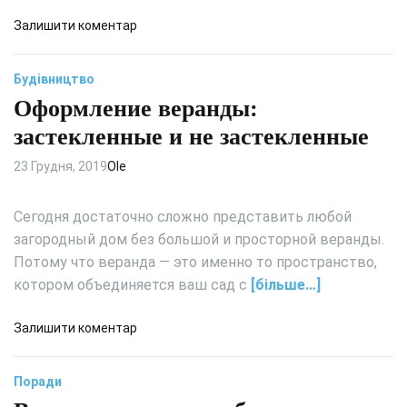
ы
т
к
д
Залишити коментар
ь
р
о
в
а
С
т
Будівництво
с
о
р
о
Оформление веранды:
в
е
к
р
н
застекленные и не застекленные
д
е
д
л
м
23 Грудня, 2019
Ole
е
я
е
с
с
н
м
Сегодня достаточно сложно представить любой
т
н
и
загородный дом без большой и просторной веранды.
е
ы
н
Потому что веранда — это именно то пространство,
н
й
и
котором объединяется ваш сад с
[більше…]
с
м
т
а
и
л
д
Залишити коментар
л
ь
о
ь
н
О
Поради
к
ы
ф
у