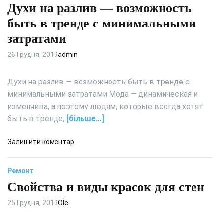
п
Духи на разлив — возможность
а
о
ф
быть в тренде с минимальными
п
-
затратами
у
к
л
у
26 Грудня, 2019
admin
я
п
р
е
н
Духи на разлив — возможность быть в тренде с
:
ы
в
минимальными затратами Мода — динамическая и
е
ы
изменчива, а поэтому людям, которые всегда хотят
в
б
быть в тренде,
[більше…]
и
и
д
р
д
Залишити коментар
ы
а
о
е
Д
м
Ремонт
у
б
Свойства и виды красок для стен
х
а
и
з
25 Грудня, 2019
Ole
н
о
а