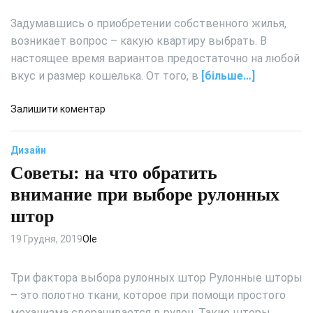
ь
к
о
Задумавшись о приобретении собственного жилья,
к
л
м
о
возникает вопрос – какую квартиру выбрать. В
е
н
н
настоящее время вариантов предостаточно на любой
а
н
вкус и размер кошелька. От того, в
[більше…]
т
ы
а
е
:
д
Залишити коментар
и
в
о
н
ы
Д
е
Дизайн
б
и
з
и
Советы: на что обратить
з
а
р
а
внимание при выборе рулонных
с
а
й
т
штор
е
н
е
м
и
19 Грудня, 2019
Ole
к
м
н
л
е
т
е
б
Три фактора выбора рулонных штор Рулонные шторы
е
н
е
р
– это полотно ткани, которое при помощи простого
н
л
ь
механизма сворачивается в рулон. Такие шторы