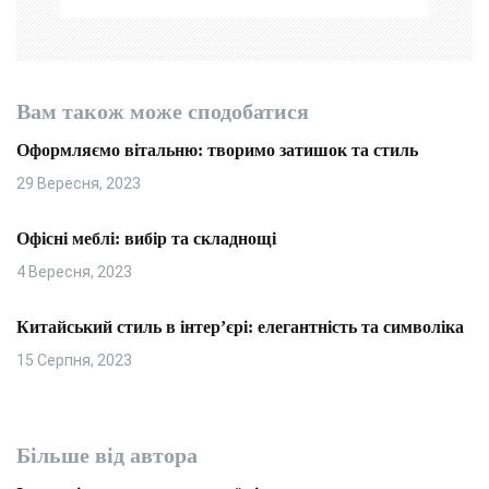
в
Вам також може сподобатися
Оформляємо вітальню: творимо затишок та стиль
29 Вересня, 2023
Офісні меблі: вибір та складнощі
4 Вересня, 2023
Китайський стиль в інтер’єрі: елегантність та символіка
15 Серпня, 2023
Більше від автора