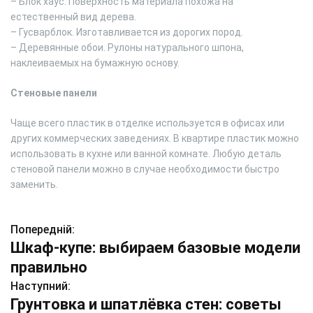
– Блок хаус. Поверхность материала похожа на
естественный вид дерева.
– Гусварблок. Изготавливается из дорогих пород.
– Деревянные обои. Рулоны натурального шпона,
наклеиваемых на бумажную основу.
Стеновые панели
Чаще всего пластик в отделке используется в офисах или
других коммерческих заведениях. В квартире пластик можно
использовать в кухне или ванной комнате. Любую деталь
стеновой панели можно в случае необходимости быстро
заменить.
Попередній:
Н
Шкаф-купе: выбираем базовые модели
а
правильно
в
Наступний:
Грунтовка и шпатлёвка стен: советы