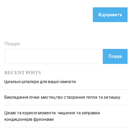
Пошук
Пошук
RECENT POSTS
Ідеальні шпалери для вашої кімнати
Викладання пічки: мистецтво створення тепла та затишку
Цікаві та корисні моменти: чищення та заправка
кондиціонерів фреонами