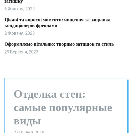
затишку
и
л
ь
6 Жовтня, 2023
о
р
Цікаві та корисні моменти: чищення та заправка
о
кондиціонерів фреонами
в
о
2 Жовтня, 2023
г
о
Оформляємо вітальню: творимо затишок та стиль
р
29 Вересня, 2023
е
ж
и
м
у
Отделка стен:
самые популярные
виды
27 Грудня, 2019