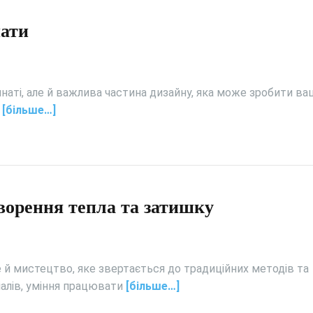
нати
мнаті, але й важлива частина дизайну, яка може зробити ва
х
[більше…]
ворення тепла та затишку
е й мистецтво, яке звертається до традиційних методів та
іалів, уміння працювати
[більше…]