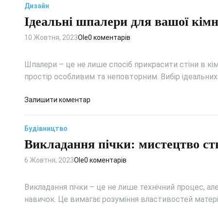
Дизайн
Ідеальні шпалери для вашої кім
10 Жовтня, 2023
Ole
0 коментарів
Шпалери – це не лише спосіб прикрасити стіни в кі
простір особливим та неповторним. Вибір ідеальни
д
Залишити коментар
о
І
Будівництво
д
Викладання пічки: мистецтво ст
е
а
6 Жовтня, 2023
Ole
0 коментарів
л
ь
н
Викладання пічки – це не лише технічний процес, ал
і
навичок. Це вимагає розуміння властивостей матер
ш
п