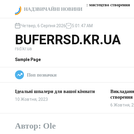
П
Викладання пічки: мистецтво створення
Цікаві
ої кімнати
НАДЗВИЧАЙНІ НОВИНИ
е
тепла та затишку
заправ
р
е
Четвер, 6 Серпня 2026
5
:
01
:
48
AM
й
BUFERRSD.KR.UA
т
и
rsd.kr.ua
д
о
Sample Page
в
м
Поп позначки
і
с
т
Ідеальні шпалери для вашої кімнати
Викладанн
у
створення 
10 Жовтня, 2023
6 Жовтня, 
Автор:
Ole