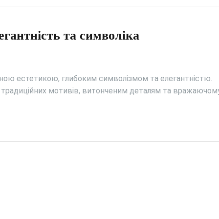
егантність та символіка
льною естетикою, глибоким символізмом та елегантністю.
ю традиційних мотивів, витонченим деталям та вражаючом