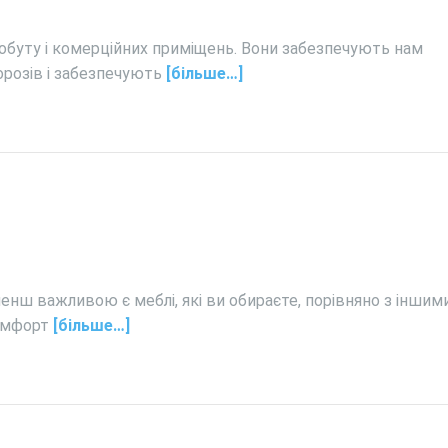
обуту і комерційних приміщень. Вони забезпечують нам
морозів і забезпечують
[більше…]
енш важливою є меблі, які ви обираєте, порівняно з іншим
комфорт
[більше…]