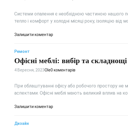
р
а
м
т
е
т
у
а
н
и
Системи опалення є необхідною частиною нашого п
і
з
н
ш
тепло і комфорт у холодні місяці року, ізоляцію від 
н
а
я
о
т
т
к
к
д
Залишити коментар
е
и
о
т
о
р
ш
м
а
С
’
к
ф
с
Ремонт
у
є
у
о
т
Офісні меблі: вибір та складнощі
ч
р
р
и
а
і
т
л
4 Вересня, 2023
Ole
0 коментарів
с
:
н
ь
н
с
о
і
т
При облаштуванні офісу або робочого простору не м
г
с
и
аспектами. Офісні меблі мають великий вплив на 
о
и
л
н
с
ь
д
Залишити коментар
а
т
т
о
в
е
а
О
і
м
ф
Дизайн
ф
с