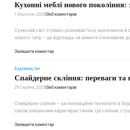
и
у
Кухонні меблі нового покоління: 
і
у
о
н
с
д
п
к
1 Вересня, 2023
Ole
0 коментарів
н
л
а
ц
і
я
л
і
м
м
Сучасний світ стрімко розвивається, включаючи й о
е
о
е
а
нового типу – це відповідь на вимоги споживачів д
н
н
б
ш
н
а
л
и
д
Залишити коментар
я
л
і
н
о
:
ь
:
и
К
т
н
в
н
Будівництво
у
е
і
и
а
Спайдерне скління: переваги та 
х
х
с
б
д
о
н
т
і
а
29 Серпня, 2023
Ole
0 коментарів
н
о
ь
р
ч
н
л
т
і
і
о
Спайдерне скління – це інноваційна технологія в буд
а
:
м
г
своїм унікальним характеристикам. Це скління, стр
с
п
е
і
к
о
б
ї
д
Залишити коментар
л
р
л
д