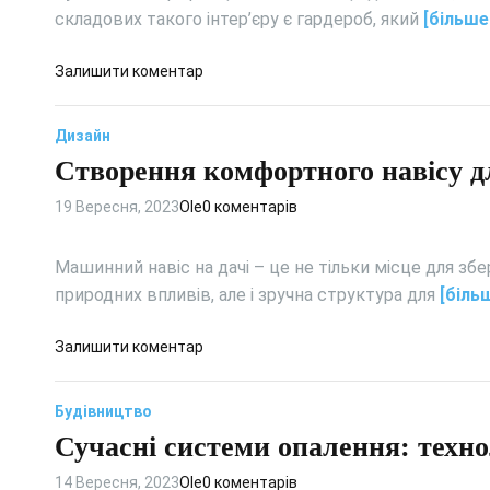
с
є
складових такого інтер’єру є гардероб, який
[більше
т
м
е
о
д
Залишити коментар
ц
в
о
т
і
Г
в
т
Дизайн
а
о
а
Створення комфортного навісу дл
р
с
л
д
т
ь
19 Вересня, 2023
Ole
0 коментарів
е
в
н
р
о
ю
о
р
Машинний навіс на дачі – це не тільки місце для збе
:
б
е
природних впливів, але і зручна структура для
[біль
т
у
н
в
с
н
д
Залишити коментар
о
у
я
о
р
ч
т
С
и
а
е
Будівництво
т
м
с
п
Сучасні системи опалення: техно
в
о
н
л
о
з
о
а
14 Вересня, 2023
Ole
0 коментарів