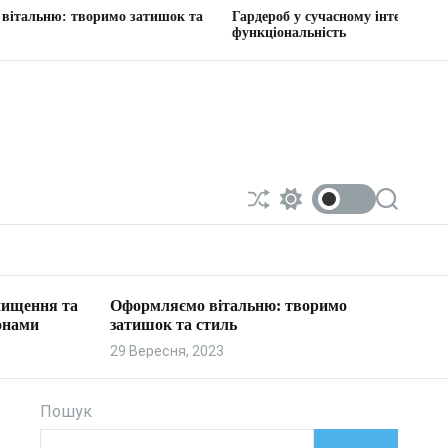
оримо затишок та
Гардероб у сучасному інтер’єрі: стиль та
функціональність
П
П
П
е
е
о
р
р
ш
е
е
у
т
м
к
а
и
 чищення та
Оформляємо вітальню: творимо
с
к
онами
затишок та стиль
у
а
в
ч
29 Вересня, 2023
а
к
т
о
и
л
ь
Пошук
о
р