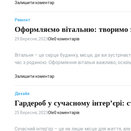
д
Залишити коментар
а
о
л
В
е
Ремонт
и
р
Оформляємо вітальню: творимо 
к
и
л
д
29 Вересня, 2023
Ole
0 коментарів
а
л
д
я
а
Вітальня – це серце будинку, місце, де ви зустрічає
в
н
час з родиною. Оформлення вітальні важливо, оскіл
а
н
ш
я
д
Залишити коментар
о
п
о
ї
і
О
к
ч
Дизайн
ф
і
к
Гардероб у сучасному інтер’єрі: 
о
м
и
р
н
:
25 Вересня, 2023
Ole
0 коментарів
м
а
м
л
т
и
я
и
Сучасний інтер’єр – це не лише місце для життя, ал