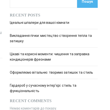
Пошук
о
в
о
RECENT POSTS
г
о
Ідеальні шпалери для вашої кімнати
р
е
ш
ж
Викладання пічки: мистецтво створення тепла та
и
м
затишку
у
Цікаві та корисні моменти: чищення та заправка
кондиціонерів фреонами
Оформляємо вітальню: творимо затишок та стиль
Гардероб у сучасному інтер’єрі: стиль та
функціональність
RECENT COMMENTS
Немає коментарів до показу.