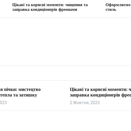
 та корисні моменти: чищення та
Оформляємо вітальню: тв
ка кондиціонерів фреонами
стиль
я пічки: мистецтво
Цікаві та корисні моменти:
тепла та затишку
заправка кондиціонерів фре
2023
2 Жовтня, 2023