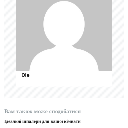
я
з
а
п
и
с
і
Ole
в
Вам також може сподобатися
Ідеальні шпалери для вашої кімнати