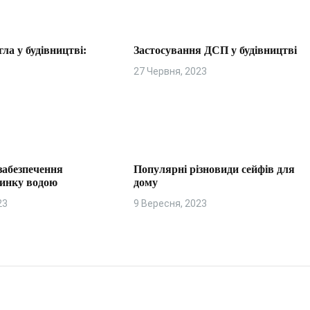
гла у будівництві:
Застосування ДСП у будівництві
я
27 Червня, 2023
забезпечення
Популярні різновиди сейфів для
динку водою
дому
23
9 Вересня, 2023