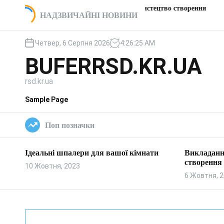
П
Викладання пічки: мистецтво створення
Цікаві та
імнати
НАДЗВИЧАЙНІ НОВИНИ
е
тепла та затишку
заправка 
р
е
Четвер, 6 Серпня 2026
4
:
26
:
26
AM
й
BUFERRSD.KR.UA
т
и
rsd.kr.ua
д
о
Sample Page
в
м
Поп позначки
і
с
т
Ідеальні шпалери для вашої кімнати
Викладанн
у
створення 
10 Жовтня, 2023
6 Жовтня, 