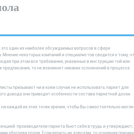
пола
, это один из наиболее обсуждаемых вопросов в сфере
а. Мнение некоторых компаний и специалистов сводится к тому, ч
юдая при этом все требования, указанные в инструкции той или
е предписания, то не возникнет никаких осложнений в процессе
листы призывают ни в коем случае не использовать паркет для
ого довода они приводят особенности состава паркетной доски.
 на каждой из этих точек зрения, чтобы Вы самостоятельно могли
енцией: производители паркета бьют себя в грудь и утверждают,
ами обогрева полов. Если верить их доводам, то основная причина