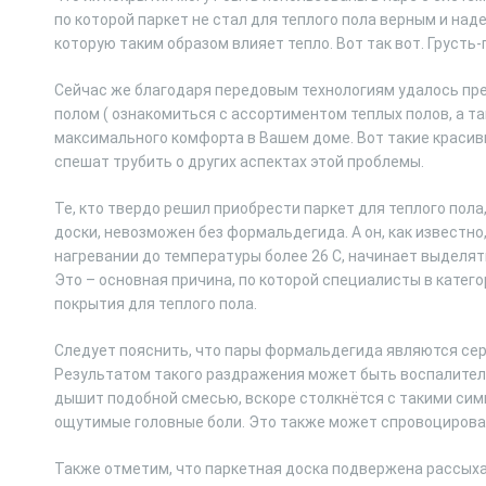
по которой паркет не стал для теплого пола верным и на
которую таким образом влияет тепло. Вот так вот. Грусть-
Сейчас же благодаря передовым технологиям удалось пре
полом ( ознакомиться с ассортиментом теплых полов, а т
максимального комфорта в Вашем доме. Вот такие красив
спешат трубить о других аспектах этой проблемы.
Те, кто твердо решил приобрести паркет для теплого пола
доски, невозможен без формальдегида. А он, как известн
нагревании до температуры более 26 С, начинает выделят
Это – основная причина, по которой специалисты в катег
покрытия для теплого пола.
Следует пояснить, что пары формальдегида являются се
Результатом такого раздражения может быть воспалител
дышит подобной смесью, вскоре столкнётся с такими сим
ощутимые головные боли. Это также может спровоцироват
Также отметим, что паркетная доска подвержена рассых