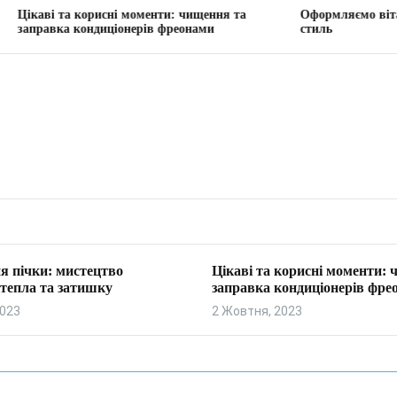
 корисні моменти: чищення та
Оформляємо вітальню: твори
кондиціонерів фреонами
стиль
я пічки: мистецтво
Цікаві та корисні моменти:
тепла та затишку
заправка кондиціонерів фре
2023
2 Жовтня, 2023