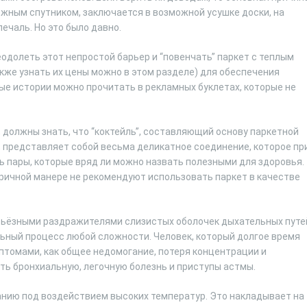
дежным спутником, заключается в возможной усушке доски, на
печаль. Но это было давно.
одолеть этот непростой барьер и “повенчать” паркет с теплым
акже узнать их цены можно в этом разделе) для обеспечения
ые истории можно прочитать в рекламных буклетах, которые не
, должны знать, что “коктейль”, составляющий основу паркетной
о, представляет собой весьма деликатное соединение, которое пр
ь пары, которые вряд ли можно назвать полезными для здоровья.
оричной манере не рекомендуют использовать паркет в качестве
рьёзными раздражителями слизистых оболочек дыхательных путе
ьный процесс любой сложности. Человек, который долгое время
птомами, как общее недомогание, потеря концентрации и
ь бронхиальную, легочную болезнь и приступы астмы.
анию под воздействием высоких температур. Это накладывает на