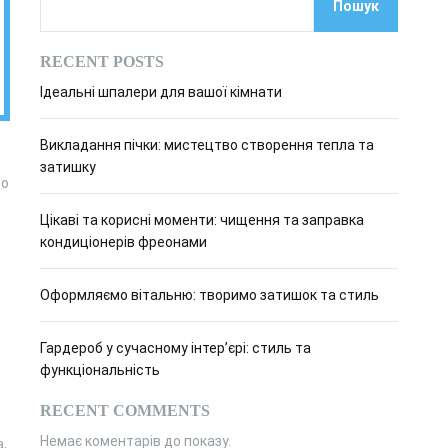
Пошук
о
в
о
RECENT POSTS
г
о
Ідеальні шпалери для вашої кімнати
р
е
ж
Викладання пічки: мистецтво створення тепла та
и
м
затишку
у
то
Цікаві та корисні моменти: чищення та заправка
кондиціонерів фреонами
Оформляємо вітальню: творимо затишок та стиль
Гардероб у сучасному інтер’єрі: стиль та
функціональність
RECENT COMMENTS
Немає коментарів до показу.
,