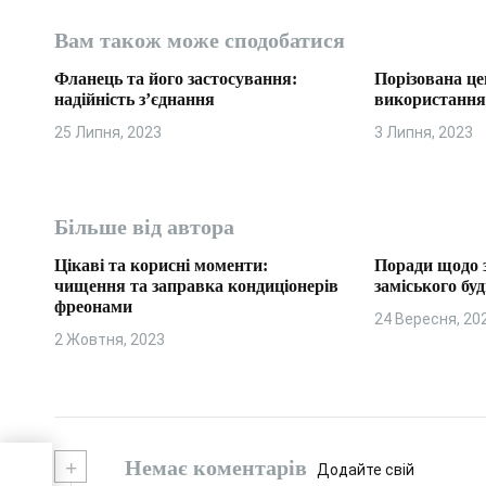
з
Вам також може сподобатися
а
Фланець та його застосування:
Порізована це
п
надійність з’єднання
використанн
25 Липня, 2023
3 Липня, 2023
и
с
і
Більше від автора
в
Цікаві та корисні моменти:
Поради щодо 
чищення та заправка кондиціонерів
заміського бу
фреонами
24 Вересня, 20
2 Жовтня, 2023
+
Немає коментарів
Додайте свій