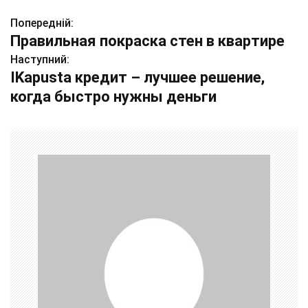
Попередній:
Н
Правильная покраска стен в квартире
а
Наступний:
IKapusta кредит – лучшее решение,
в
когда быстро нужны деньги
і
г
а
ц
і
я
з
а