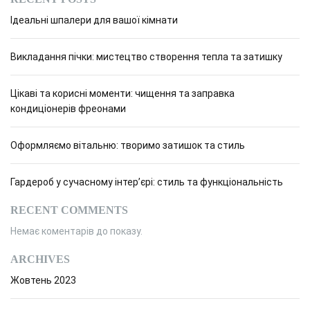
Ідеальні шпалери для вашої кімнати
Викладання пічки: мистецтво створення тепла та затишку
Цікаві та корисні моменти: чищення та заправка
кондиціонерів фреонами
Оформляємо вітальню: творимо затишок та стиль
Гардероб у сучасному інтер’єрі: стиль та функціональність
RECENT COMMENTS
Немає коментарів до показу.
ARCHIVES
Жовтень 2023