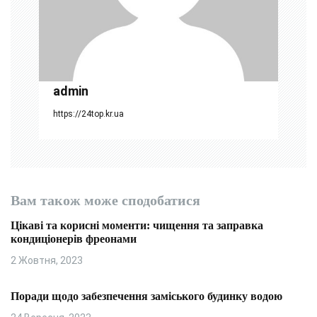
п
и
с
і
admin
в
https://24top.kr.ua
Вам також може сподобатися
Цікаві та корисні моменти: чищення та заправка
кондиціонерів фреонами
2 Жовтня, 2023
Поради щодо забезпечення заміського будинку водою