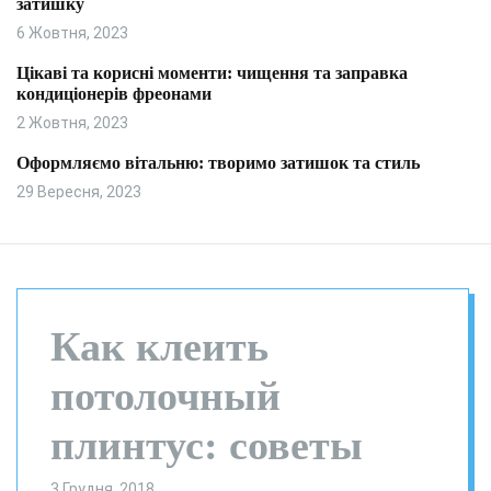
затишку
и
л
ь
6 Жовтня, 2023
о
р
Цікаві та корисні моменти: чищення та заправка
о
кондиціонерів фреонами
в
о
2 Жовтня, 2023
г
о
Оформляємо вітальню: творимо затишок та стиль
р
29 Вересня, 2023
е
ж
и
м
у
Как клеить
потолочный
плинтус: советы
3 Грудня, 2018