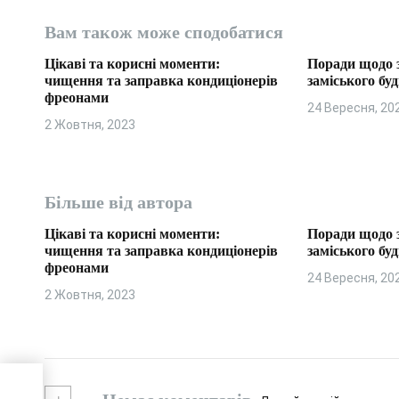
з
Вам також може сподобатися
а
Цікаві та корисні моменти:
Поради щодо 
п
чищення та заправка кондиціонерів
заміського бу
фреонами
24 Вересня, 20
и
2 Жовтня, 2023
с
і
Більше від автора
в
Цікаві та корисні моменти:
Поради щодо 
чищення та заправка кондиціонерів
заміського бу
фреонами
24 Вересня, 20
2 Жовтня, 2023