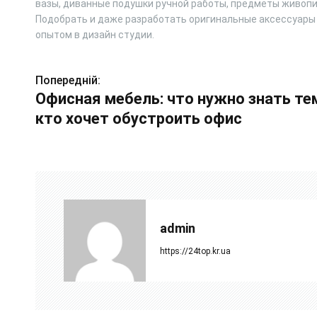
вазы, диванные подушки ручной работы, предметы живопис
Подобрать и даже разработать оригинальные аксессуары
опытом в дизайн студии.
Попередній:
Н
Офисная мебель: что нужно знать те
а
кто хочет обустроить офис
в
і
г
а
admin
ц
https://24top.kr.ua
і
я