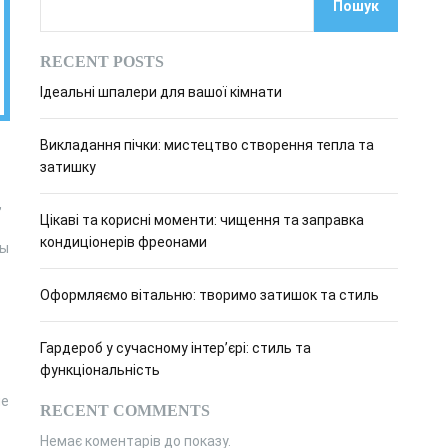
Пошук
о
в
о
RECENT POSTS
г
о
Ідеальні шпалери для вашої кімнати
р
е
ж
Викладання пічки: мистецтво створення тепла та
и
м
затишку
у
,
Цікаві та корисні моменти: чищення та заправка
кондиціонерів фреонами
ты
Оформляємо вітальню: творимо затишок та стиль
Гардероб у сучасному інтер’єрі: стиль та
функціональність
в
ие
RECENT COMMENTS
Немає коментарів до показу.