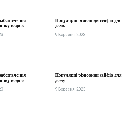
забезпечення
Популярні різновиди сейфів для
динку водою
дому
23
9 Вересня, 2023
забезпечення
Популярні різновиди сейфів для
динку водою
дому
23
9 Вересня, 2023