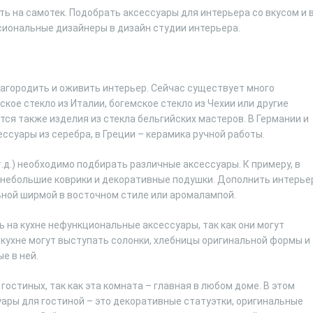
ь на самотек. Подобрать аксессуары для интерьера со вкусом и 
иональные дизайнеры в дизайн студии интерьера.
агородить и оживить интерьер. Сейчас существует много
кое стекло из Италии, богемское стекло из Чехии или другие
я также изделия из стекла бельгийских мастеров. В Германии и
суары из серебра, в Греции – керамика ручной работы.
т.д.) необходимо подбирать различные аксессуары. К примеру, в
, небольшие коврики и декоративные подушки. Дополнить интерье
ьной ширмой в восточном стиле или аромалампой.
на кухне нефункциональные аксессуары, так как они могут
а кухне могут выступать солонки, хлебницы оригинальной формы и
е в ней.
остиных, так как эта комната – главная в любом доме. В этом
ары для гостиной – это декоративные статуэтки, оригинальные