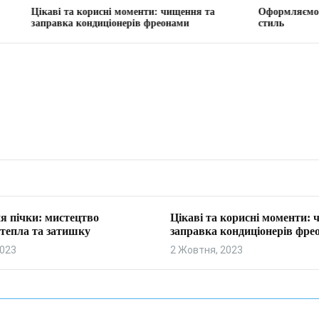
 та корисні моменти: чищення та
Оформляємо вітальню: тв
ка кондиціонерів фреонами
стиль
я пічки: мистецтво
Цікаві та корисні моменти:
тепла та затишку
заправка кондиціонерів фре
2023
2 Жовтня, 2023