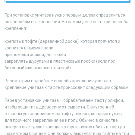
При установке унитаза нужно первым делом определиться
со способом его крепления. На самом деле есть три способа
крепления:
крепить к тофте (деревянной доске), которая прячется и
крепится в выемке пола.
при помощи эпоксидного клея.
закреплять шурупами в пластиковые пробки (если пол
бетонный или выложен плиткой).
Рассмотрим подробнее способы крепления унитаза.
Крепление унитаза к тафте происходит следующим образом:
Перед установкой унитаза – обрабатываем тафту олифой,
чтобы защитить древесину от сырости. С внутренней
стороны устанавливаем на тафту анкеры, которые нужны
для прочного закрепления ее к полу. Обычно в качестве
анкеров выступают гвозди, которые нужно вбить в тафту в
шахматном порядке. Они должны выступать из тафты на три