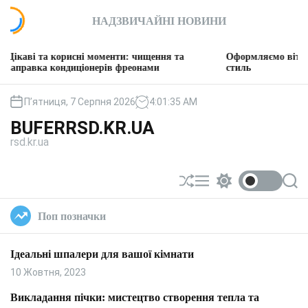
П
НАДЗВИЧАЙНІ НОВИНИ
е
р
е
а корисні моменти: чищення та
Оформляємо вітальню: твор
й
 кондиціонерів фреонами
стиль
т
и
П’ятниця, 7 Серпня 2026
4
:
01
:
36
AM
д
BUFERRSD.KR.UA
о
rsd.kr.ua
в
м
і
П
М
П
П
с
е
е
е
о
т
р
н
р
ш
Поп позначки
у
е
ю
е
у
т
м
к
а
и
Ідеальні шпалери для вашої кімнати
с
к
у
а
10 Жовтня, 2023
в
ч
а
к
Викладання пічки: мистецтво створення тепла та
т
о