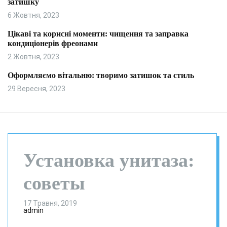
затишку
и
л
ь
6 Жовтня, 2023
о
р
Цікаві та корисні моменти: чищення та заправка
о
кондиціонерів фреонами
в
о
2 Жовтня, 2023
г
о
Оформляємо вітальню: творимо затишок та стиль
р
29 Вересня, 2023
е
ж
и
м
у
Установка унитаза:
советы
17 Травня, 2019
admin