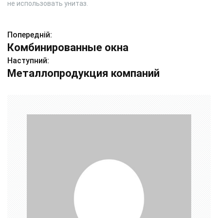
не использовать унитаз.
Попередній:
Н
Комбинированные окна
а
Наступний:
Металлопродукция компаний
в
і
г
а
ц
і
я
з