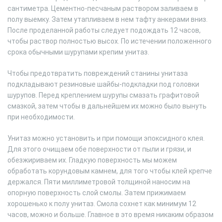
сантиметра. Цементно-песчаным раствором заливаем в
полу выемку. Затем утапливаем в нем тафту анкерами вниз.
После проделанной работы следует подождать 12 часов,
чтобы раствор полностью высох. По истечении положенного
срока обычными шурупами крепим унитаз.
Чтобы предотвратить повреждений станины унитаза
подкладывают резиновые шайбы-подкладки под головки
шурупов. Перед креплением шурупы смазать графитовой
смазкой, затем чтобы в дальнейшем их можно было вынуть
при необходимости.
Унитаз можно установить и при помощи эпоксидного клея.
Для этого очищаем обе поверхности от пыли и грязи, и
обезжириваем их. Гладкую поверхность мы можем
обработать корундовым камнем, для того чтобы клей крепче
держался. Пяти миллиметровой толщиной наносим на
опорную поверхность слой смолы. Затем прижимаем
хорошенько к полу унитаз. Смола сохнет как минимум 12
часов, можно и больше. Главное в это время никаким образом