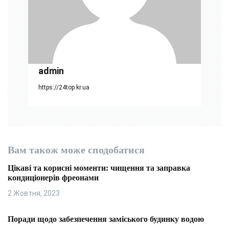
а
п
и
с
admin
і
https://24top.kr.ua
в
Вам також може сподобатися
Цікаві та корисні моменти: чищення та заправка
кондиціонерів фреонами
2 Жовтня, 2023
Поради щодо забезпечення заміського будинку водою