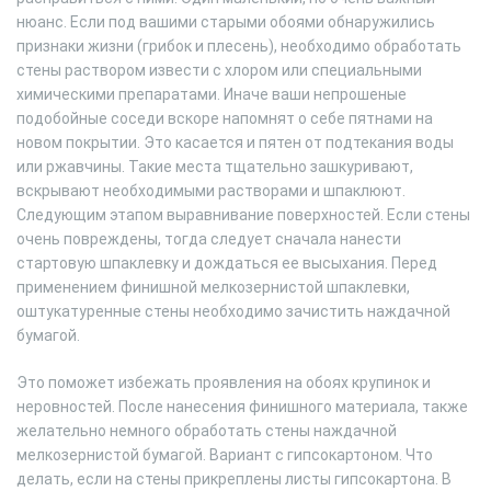
нюанс. Если под вашими старыми обоями обнаружились
признаки жизни (грибок и плесень), необходимо обработать
стены раствором извести с хлором или специальными
химическими препаратами. Иначе ваши непрошеные
подобойные соседи вскоре напомнят о себе пятнами на
новом покрытии. Это касается и пятен от подтекания воды
или ржавчины. Такие места тщательно зашкуривают,
вскрывают необходимыми растворами и шпаклюют.
Следующим этапом выравнивание поверхностей. Если стены
очень повреждены, тогда следует сначала нанести
стартовую шпаклевку и дождаться ее высыхания. Перед
применением финишной мелкозернистой шпаклевки,
оштукатуренные стены необходимо зачистить наждачной
бумагой.
Это поможет избежать проявления на обоях крупинок и
неровностей. После нанесения финишного материала, также
желательно немного обработать стены наждачной
мелкозернистой бумагой. Вариант с гипсокартоном. Что
делать, если на стены прикреплены листы гипсокартона. В