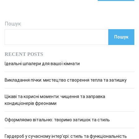
Пошук
Пошук
RECENT POSTS
Ідеальні шпалери для вашої кімнати
Викладання пічки: мистецтво створення тепла та затишку
Цікаві та корисні моменти: чищення та заправка
кондиціонерів фреонами
Оформляємо вітальню: творимо затишок та стиль
Гардероб у сучасному інтер’єрі: стиль та функціональність