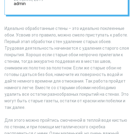
обоев
admin
Идеально обработанные стены – это идеально поклеенные
обои. Усвоив это правило, можно смело приступать к работе.
Первый этап обработки стен удаление старых обоев.
Трудовая деятельность начинается с удаления старого слоя
покрытия. Хорошо если старые обои непрочно прилегали к
стенам, тогда аккуратно поддевая их в местах швов,
снимаем их полотно за полотном. Если же старые обои не
готовы сдаться без боя, намочите их поверхность водой и
дайте немного времени для отмокания. Так работа пройдет
намного легче. Вместе со старыми обоями необходимо
удалить все остатки разнообразных покрытий на стенах. Это
могут быть старые газеты, остатки от краски или побелки и
так далее.
Для этого можно пройтись смоченной в теплой воде кистью
по стенам, и при помощи металлического скребка
расправиться с ними. Один маленький, но очень важный