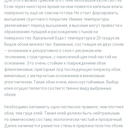
Для этого можно приклеить к стене небольшой кусок скотча.
Если через некоторое время на нем появятся капельки влаги,
поверхность ещё не совсем готова. Не стоит форсировать
высыхание грунтового покрытия. Низкие температуры
увеличивают период высыхания, а высокие могут привести к
образованию пузырей и расхождению стыков на
поверхностях. Идеальной будет температура в 20 градусов.
Видов обоев множество. бумажные, состоящие из двух слоев
– основания и декоративного слоя с рисунком или
теснением; структурные, с нанесенной цветной пастой на
основание. Это очень стойкие к повреждениям обои.
флизелиновые, пригодные под последующую покраску обои.
виниловые, с матерчатым основанием и виниловым
уплотнителем. Такие обои очень износоустойчивые. Выбор
клея осуществляется соответственно виду выбранных
обоев.
Необходимо запомнить одно негласное правило, чем плотнее
обои, тем гуще клей. Также клей должен быть нейтральным
по химическому составу, экологически чистый и прозрачный.
Далее начинается разметка стены и прирезка полотна обоев.