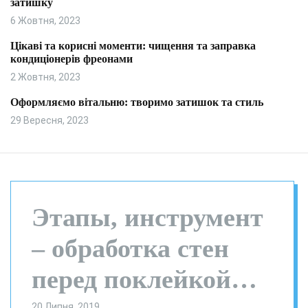
затишку
и
л
ь
6 Жовтня, 2023
о
р
Цікаві та корисні моменти: чищення та заправка
о
кондиціонерів фреонами
в
о
2 Жовтня, 2023
г
о
Оформляємо вітальню: творимо затишок та стиль
р
29 Вересня, 2023
е
ж
и
м
у
Этапы, инструмент
– обработка стен
перед поклейкой
20 Липня, 2019