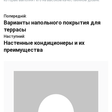
которые выполнят его на высоком качественном уровне.
Попередній:
Н
Варианты напольного покрытия для
а
террасы
в
Наступний:
Настенные кондиционеры и их
і
преимущества
г
а
ц
і
я
з