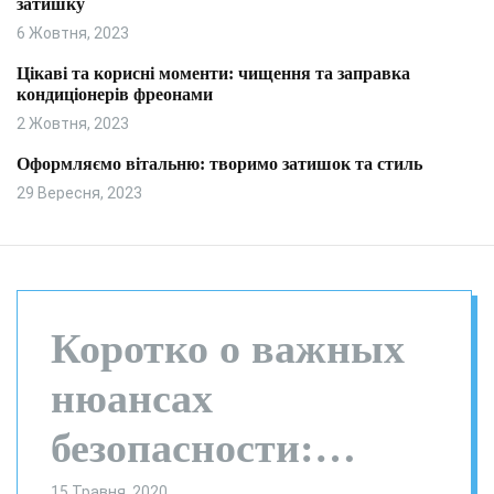
затишку
и
л
ь
6 Жовтня, 2023
о
р
Цікаві та корисні моменти: чищення та заправка
о
кондиціонерів фреонами
в
о
2 Жовтня, 2023
г
о
Оформляємо вітальню: творимо затишок та стиль
р
29 Вересня, 2023
е
ж
и
м
у
Коротко о важных
нюансах
безопасности:
15 Травня, 2020