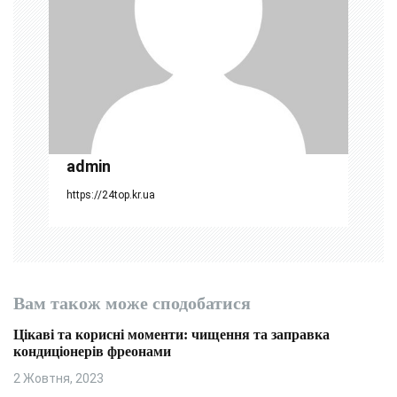
а
п
и
с
і
admin
в
https://24top.kr.ua
Вам також може сподобатися
Цікаві та корисні моменти: чищення та заправка
кондиціонерів фреонами
2 Жовтня, 2023