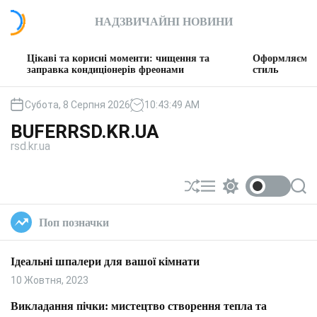
П
НАДЗВИЧАЙНІ НОВИНИ
е
р
е
ві та корисні моменти: чищення та
Оформляємо вітальню: 
й
авка кондиціонерів фреонами
стиль
т
и
Субота, 8 Серпня 2026
10
:
43
:
50
AM
д
BUFERRSD.KR.UA
о
rsd.kr.ua
в
м
і
П
М
П
П
с
е
е
е
о
т
р
н
р
ш
Поп позначки
у
е
ю
е
у
т
м
к
а
и
Ідеальні шпалери для вашої кімнати
с
к
у
а
10 Жовтня, 2023
в
ч
а
к
Викладання пічки: мистецтво створення тепла та
т
о