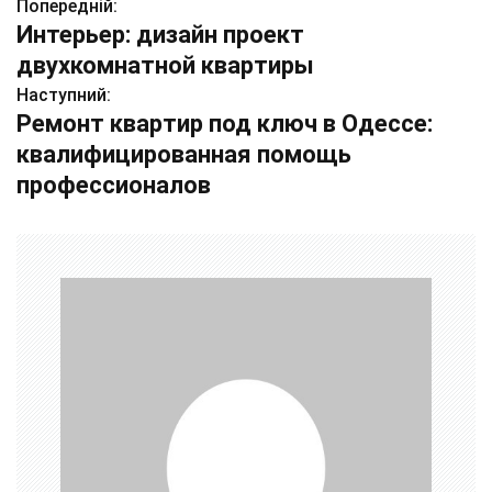
Попередній:
Н
Интерьер: дизайн проект
а
двухкомнатной квартиры
в
Наступний:
Ремонт квартир под ключ в Одессе:
і
квалифицированная помощь
г
профессионалов
а
ц
і
я
з
а
п