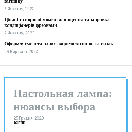
затишку
и
л
ь
6 Жовтня, 2023
о
р
Цікаві та корисні моменти: чищення та заправка
о
кондиціонерів фреонами
в
о
2 Жовтня, 2023
г
о
Оформляємо вітальню: творимо затишок та стиль
р
29 Вересня, 2023
е
ж
и
м
у
Настольная лампа:
нюансы выбора
25 Грудня, 2020
admin