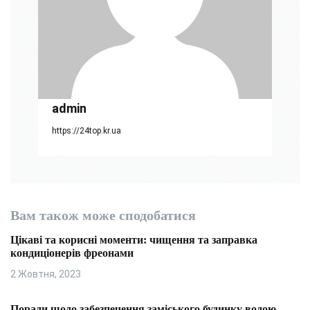
и
с
і
в
admin
https://24top.kr.ua
Вам також може сподобатися
Цікаві та корисні моменти: чищення та заправка
кондиціонерів фреонами
2 Жовтня, 2023
Поради щодо забезпечення заміського будинку водою