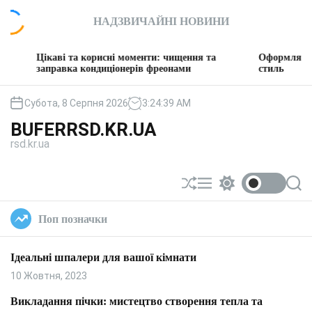
П
НАДЗВИЧАЙНІ НОВИНИ
е
р
е
каві та корисні моменти: чищення та
Оформляємо вітальню
й
правка кондиціонерів фреонами
стиль
т
и
Субота, 8 Серпня 2026
3
:
24
:
40
AM
д
BUFERRSD.KR.UA
о
rsd.kr.ua
в
м
і
П
М
П
П
с
е
е
е
о
т
р
н
р
ш
Поп позначки
у
е
ю
е
у
т
м
к
а
и
Ідеальні шпалери для вашої кімнати
с
к
у
а
10 Жовтня, 2023
в
ч
а
к
Викладання пічки: мистецтво створення тепла та
т
о