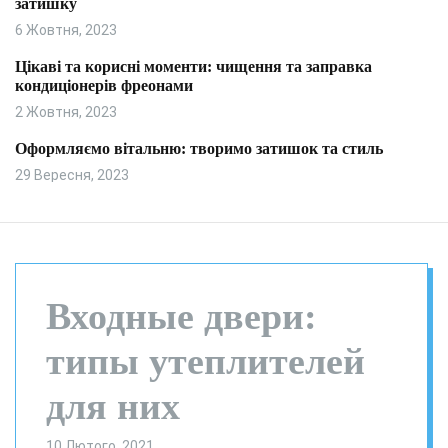
затишку
и
л
ь
6 Жовтня, 2023
о
р
Цікаві та корисні моменти: чищення та заправка
о
кондиціонерів фреонами
в
о
2 Жовтня, 2023
г
о
Оформляємо вітальню: творимо затишок та стиль
р
29 Вересня, 2023
е
ж
и
м
у
Входные двери:
типы утеплителей
для них
10 Лютого, 2021