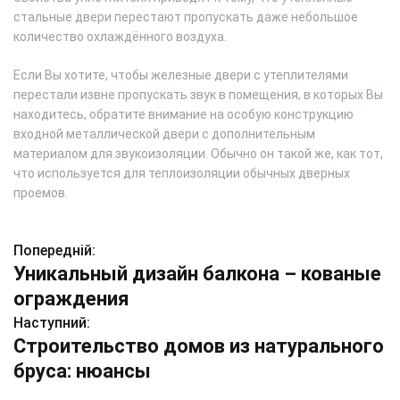
стальные двери перестают пропускать даже небольшое
количество охлаждённого воздуха.
Если Вы хотите, чтобы железные двери с утеплителями
перестали извне пропускать звук в помещения, в которых Вы
находитесь, обратите внимание на особую конструкцию
входной металлической двери с дополнительным
материалом для звукоизоляции. Обычно он такой же, как тот,
что используется для теплоизоляции обычных дверных
проемов.
Попередній:
Н
Уникальный дизайн балкона – кованые
а
ограждения
в
Наступний:
Строительство домов из натурального
і
бруса: нюансы
г