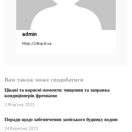
и
с
і
admin
в
https://24top.kr.ua
Вам також може сподобатися
Цікаві та корисні моменти: чищення та заправка
кондиціонерів фреонами
2 Жовтня, 2023
Поради щодо забезпечення заміського будинку водою
24 Вересня, 2023