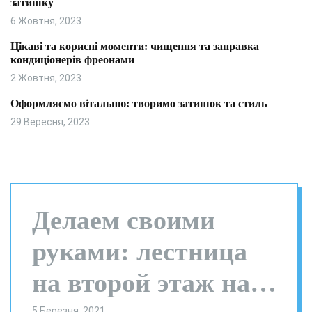
затишку
и
л
ь
6 Жовтня, 2023
о
р
Цікаві та корисні моменти: чищення та заправка
о
кондиціонерів фреонами
в
о
2 Жовтня, 2023
г
о
Оформляємо вітальню: творимо затишок та стиль
р
29 Вересня, 2023
е
ж
и
м
у
Делаем своими
руками: лестница
на второй этаж на
5 Березня, 2021