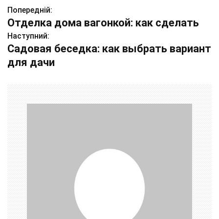
Попередній:
Н
Отделка дома вагонкой: как сделать
а
Наступний:
Садовая беседка: как выбрать вариант
в
для дачи
і
г
а
ц
і
я
з
а
п