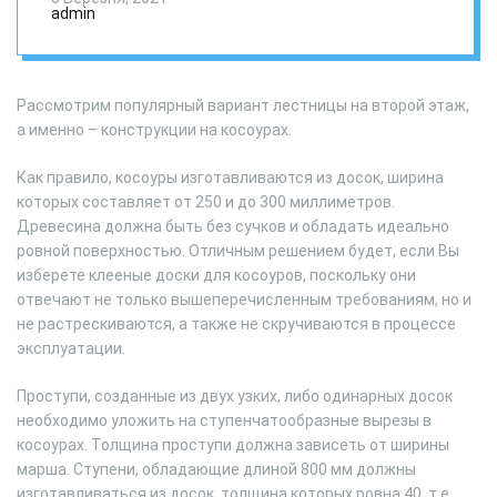
косоурах
admin
Рассмотрим популярный вариант лестницы на второй этаж,
а именно – конструкции на косоурах.
Как правило, косоуры изготавливаются из досок, ширина
которых составляет от 250 и до 300 миллиметров.
Древесина должна быть без сучков и обладать идеально
ровной поверхностью. Отличным решением будет, если Вы
изберете клееные доски для косоуров, поскольку они
отвечают не только вышеперечисленным требованиям, но и
не растрескиваются, а также не скручиваются в процессе
эксплуатации.
Проступи, созданные из двух узких, либо одинарных досок
необходимо уложить на ступенчатообразные вырезы в
косоурах. Толщина проступи должна зависеть от ширины
марша. Ступени, обладающие длиной 800 мм должны
изготавливаться из досок, толщина которых ровна 40, т.е.