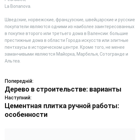
La Bonanova.
Шведские, норвежские, французские, швейцарские и русские
покупатели являются одними из наиболее заинтересованных
в покупке второго или третьего дома в Валенсии: большие
престижные дома в области Города искусств или элитные
пентхаусы в историческом центре. Кроме того, не менее
заманчивыми являются Майорка, Марбелья, Сотогранде и
Альтеа.
Попередній:
Н
Дерево в строительстве: варианты
а
Наступний:
Цементная плитка ручной работы:
в
особенности
і
г