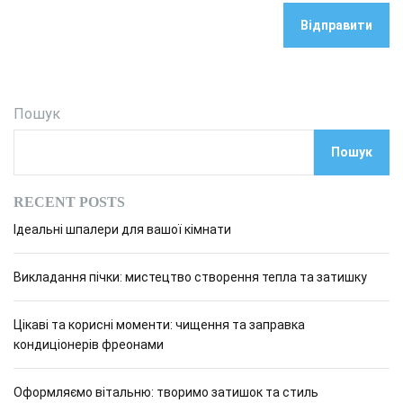
Пошук
Пошук
RECENT POSTS
Ідеальні шпалери для вашої кімнати
Викладання пічки: мистецтво створення тепла та затишку
Цікаві та корисні моменти: чищення та заправка
кондиціонерів фреонами
Оформляємо вітальню: творимо затишок та стиль