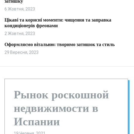
затишку
и
л
ь
6 Жовтня, 2023
о
р
Цікаві та корисні моменти: чищення та заправка
о
кондиціонерів фреонами
в
о
2 Жовтня, 2023
г
о
Оформляємо вітальню: творимо затишок та стиль
р
29 Вересня, 2023
е
ж
и
м
у
Рынок роскошной
недвижимости в
Испании
19 Червня, 2021