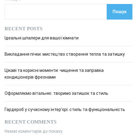
Пошук
RECENT POSTS
Ідеальні шпалери для вашої кімнати
Викладання пічки: мистецтво створення тепла та затишку
Цікаві та корисні моменти: чищення та заправка
кондиціонерів фреонами
Оформляємо вітальню: творимо затишок та стиль
Гардероб у сучасному інтер’єрі: стиль та функціональність
RECENT COMMENTS
Немає коментарів до показу.