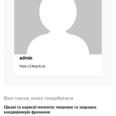
з
а
п
и
с
і
admin
в
https://24top.kr.ua
Вам також може сподобатися
Цікаві та корисні моменти: чищення та заправка
кондиціонерів фреонами