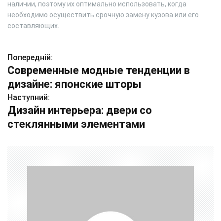
наличии, поэтому их оптимально использовать, когда
необходимо осуществить срочную замену кузова или его
составляющих.
Попередній:
Н
Современные модные тенденции в
а
дизайне: японские шторы
в
Наступний:
Дизайн интерьера: двери со
і
стеклянными элементами
г
а
ц
і
я