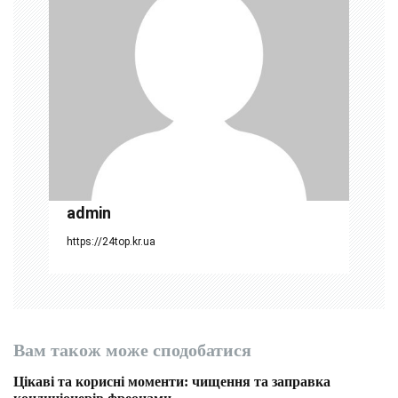
з
а
п
и
с
і
admin
в
https://24top.kr.ua
Вам також може сподобатися
Цікаві та корисні моменти: чищення та заправка