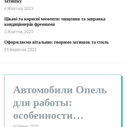
затишку
и
л
ь
6 Жовтня, 2023
о
р
Цікаві та корисні моменти: чищення та заправка
о
кондиціонерів фреонами
в
о
2 Жовтня, 2023
г
о
Оформляємо вітальню: творимо затишок та стиль
р
29 Вересня, 2023
е
ж
и
м
у
Автомобили Опель
для работы:
особенности
4 Липня, 2021