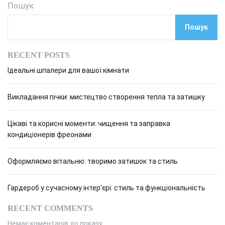
Пошук
Пошук
RECENT POSTS
Ідеальні шпалери для вашої кімнати
Викладання пічки: мистецтво створення тепла та затишку
Цікаві та корисні моменти: чищення та заправка
кондиціонерів фреонами
Оформляємо вітальню: творимо затишок та стиль
Гардероб у сучасному інтер’єрі: стиль та функціональність
RECENT COMMENTS
Немає коментарів до показу.