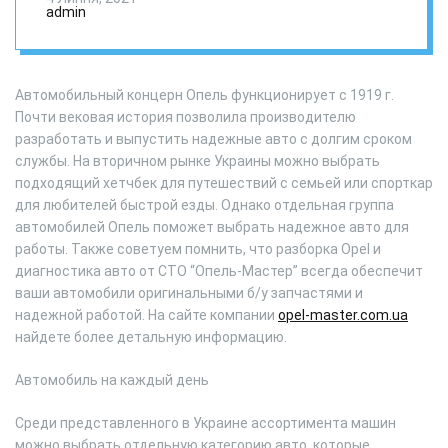
моделей
admin
Автомобильный концерн Опель функционирует с 1919 г.
Почти вековая история позволила производителю
разработать и выпустить надежные авто с долгим сроком
службы. На вторичном рынке Украины можно выбрать
подходящий хетчбек для путешествий с семьей или спорткар
для любителей быстрой езды. Однако отдельная группа
автомобилей Опель поможет выбрать надежное авто для
работы. Также советуем помнить, что разборка Opel и
диагностика авто от СТО “Опель-Мастер” всегда обеспечит
ваши автомобили оригинальными б/у запчастями и
надежной работой. На сайте компании
opel-master.com.ua
найдете более детальную информацию.
Автомобиль на каждый день
Среди представленного в Украине ассортимента машин
можно выбрать отдельную категорию авто, которые