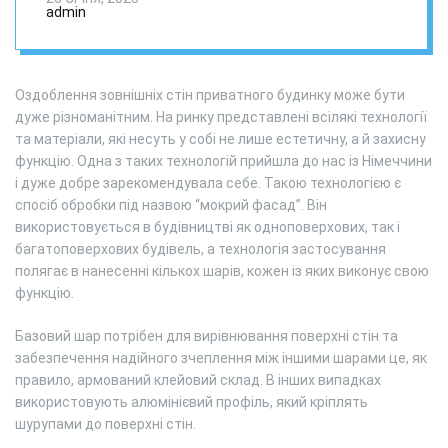
admin
Оздоблення зовнішніх стін приватного будинку може бути
дуже різноманітним. На ринку представлені всілякі технології
та матеріали, які несуть у собі не лише естетичну, а й захисну
функцію. Одна з таких технологій прийшла до нас із Німеччини
і дуже добре зарекомендувала себе. Такою технологією є
спосіб обробки під назвою “мокрий фасад”. Він
використовується в будівництві як одноповерхових, так і
багатоповерхових будівель, а технологія застосування
полягає в нанесенні кількох шарів, кожен із яких виконує свою
функцію.
Базовий шар потрібен для вирівнювання поверхні стін та
забезпечення надійного зчеплення між іншими шарами це, як
правило, армований клейовий склад. В інших випадках
використовують алюмінієвий профіль, який кріплять
шурупами до поверхні стін.