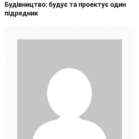
Будівництво: будує та проектує один
і
підрядник
г
а
ц
і
я
з
а
п
и
с
і