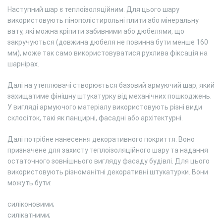
Наступний шар є теплоізоляційним. Для цього шару
використовують пінополістирольні плити або мінеральну
вату, які можна кріпити забивними або дюбелями, що
закручуються (довжина дюбеля не повинна бути менше 160
мм), може так само використовуватися рухлива фіксація на
шарнірах.
Далі на утеплювачі створюється базовий армуючий шар, який
захищатиме фінішну штукатурку від механічних пошкоджень.
У вигляді армуючого матеріалу використовують різні види
склосіток, такі як панцирні, фасадні або архітектурні.
Далі потрібне нанесення декоративного покриття. Воно
призначене для захисту теплоізоляційного шару та надання
остаточного зовнішнього вигляду фасаду будівлі. Для цього
використовують різноманітні декоративні штукатурки. Вони
можуть бути:
силіконовими;
силікатними;