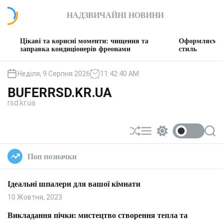
П
НАДЗВИЧАЙНІ НОВИНИ
е
р
е
і та корисні моменти: чищення та
Оформляємо вітальню: т
й
авка кондиціонерів фреонами
стиль
т
и
Неділя, 9 Серпня 2026
11
:
42
:
41
AM
д
BUFERRSD.KR.UA
о
rsd.kr.ua
в
м
і
П
М
П
П
с
е
е
е
о
т
р
н
р
ш
Поп позначки
у
е
ю
е
у
т
м
к
а
и
Ідеальні шпалери для вашої кімнати
с
к
у
а
10 Жовтня, 2023
в
ч
а
к
Викладання пічки: мистецтво створення тепла та
т
о