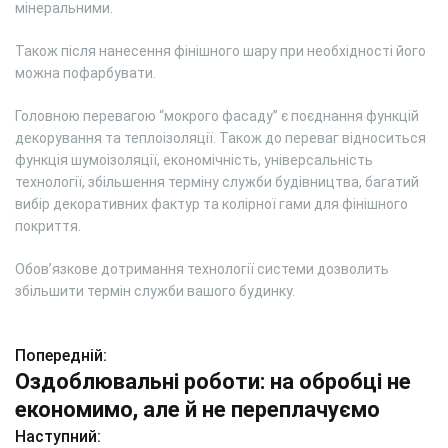
мінеральними.
Також після нанесення фінішного шару при необхідності його
можна пофарбувати.
Головною перевагою “мокрого фасаду” є поєднання функцій
декорування та теплоізоляції. Також до переваг відноситься
функція шумоізоляції, економічність, універсальність
технології, збільшення терміну служби будівництва, багатий
вибір декоративних фактур та колірної гами для фінішного
покриття.
Обов’язкове дотримання технології системи дозволить
збільшити термін служби вашого будинку.
Попередній:
Н
Оздоблювальні роботи: на обробці не
а
економимо, але й не переплачуємо
в
Наступний: