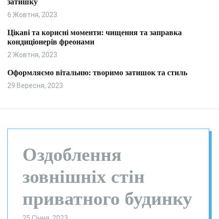
затишку
и
л
ь
6 Жовтня, 2023
о
р
Цікаві та корисні моменти: чищення та заправка
о
кондиціонерів фреонами
в
о
2 Жовтня, 2023
г
о
Оформляємо вітальню: творимо затишок та стиль
р
29 Вересня, 2023
е
ж
и
м
у
Оздоблення
зовнішніх стін
приватного будинку
25 Січня, 2023