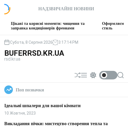
П
НАДЗВИЧАЙНІ НОВИНИ
е
р
е
і та корисні моменти: чищення та
Оформляємо вітальню: т
й
вка кондиціонерів фреонами
стиль
т
и
Субота, 8 Серпня 2026
3
:
17
:
15
PM
д
BUFERRSD.KR.UA
о
rsd.kr.ua
в
м
і
П
М
П
П
с
е
е
е
о
т
р
н
р
ш
Поп позначки
у
е
ю
е
у
т
м
к
а
и
Ідеальні шпалери для вашої кімнати
с
к
у
а
10 Жовтня, 2023
в
ч
а
к
Викладання пічки: мистецтво створення тепла та
т
о