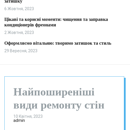
затишку
и
л
ь
6 Жовтня, 2023
о
р
Цікаві та корисні моменти: чищення та заправка
о
кондиціонерів фреонами
в
о
2 Жовтня, 2023
г
о
Оформляємо вітальню: творимо затишок та стиль
р
29 Вересня, 2023
е
ж
и
м
у
Найпоширеніші
види ремонту стін
10 Квітня, 2023
admin