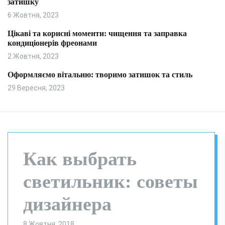
затишку
и
л
ь
6 Жовтня, 2023
о
р
Цікаві та корисні моменти: чищення та заправка
о
кондиціонерів фреонами
в
о
2 Жовтня, 2023
г
о
Оформляємо вітальню: творимо затишок та стиль
р
29 Вересня, 2023
е
ж
и
м
у
Как выбрать
светильник: советы
дизайнера
8 Жовтня, 2018