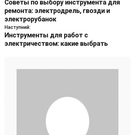
Советы по выбору инструмента для
а
ремонта: электродрель, гвозди и
в
электрорубанок
Наступний:
і
Инструменты для работ с
г
электричеством: какие выбрать
а
ц
і
я
з
а
п
и