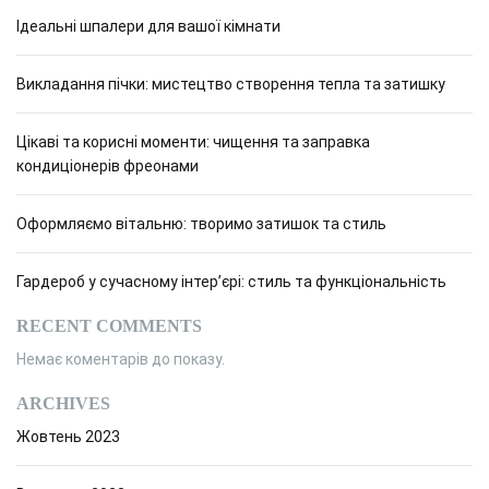
Ідеальні шпалери для вашої кімнати
Викладання пічки: мистецтво створення тепла та затишку
Цікаві та корисні моменти: чищення та заправка
кондиціонерів фреонами
Оформляємо вітальню: творимо затишок та стиль
Гардероб у сучасному інтер’єрі: стиль та функціональність
RECENT COMMENTS
Немає коментарів до показу.
ARCHIVES
Жовтень 2023