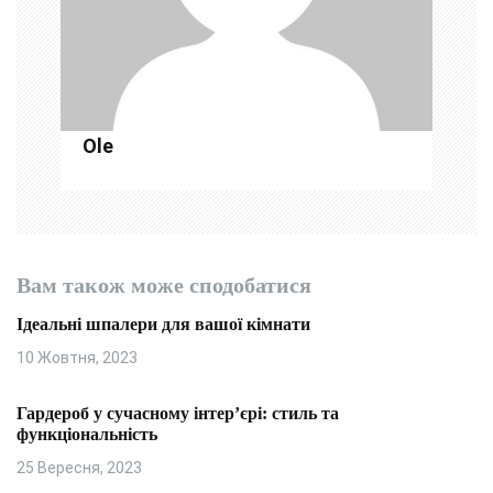
с
і
в
Ole
Вам також може сподобатися
Ідеальні шпалери для вашої кімнати
10 Жовтня, 2023
Гардероб у сучасному інтер’єрі: стиль та
функціональність
25 Вересня, 2023