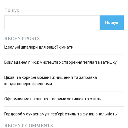
Пошук
Пошук
RECENT POSTS
Ідеальні шпалери для вашої кімнати
Викладання пічки: мистецтво створення тепла та затишку
Цікаві та корисні моменти: чищення та заправка
кондиціонерів фреонами
Оформляємо вітальню: творимо затишок та стиль
Гардероб у сучасному інтер’єрі: стиль та функціональність
RECENT COMMENTS