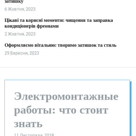
затишку
и
л
ь
6 Жовтня, 2023
о
р
Цікаві та корисні моменти: чищення та заправка
о
кондиціонерів фреонами
в
о
2 Жовтня, 2023
г
о
Оформляємо вітальню: творимо затишок та стиль
р
29 Вересня, 2023
е
ж
и
м
у
Электромонтажные
работы: что стоит
знать
11 Листопада, 2018