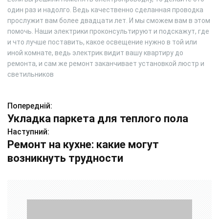
один раз и надолго. Ведь качественно сделанная проводка
прослужит вам более двадцати лет. И мы сможем вам в этом
помочь. Наши электрики проконсультируют и подскажут, где
и что лучше поставить, какое освещение нужно в той или
иной комнате, ведь электрик видит вашу квартиру до
ремонта, и сам же ремонт заканчивает установкой люстр и
светильников
Попередній:
Н
Укладка паркета для теплого пола
а
Наступний:
Ремонт на кухне: какие могут
в
возникнуть трудности
і
г
а