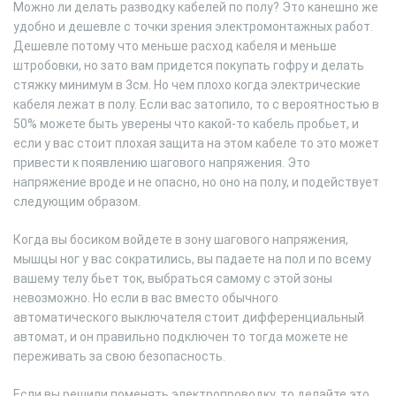
Можно ли делать разводку кабелей по полу? Это канешно же
удобно и дешевле с точки зрения электромонтажных работ.
Дешевле потому что меньше расход кабеля и меньше
штробовки, но зато вам придется покупать гофру и делать
стяжку минимум в 3см. Но чем плохо когда электрические
кабеля лежат в полу. Если вас затопило, то с вероятностью в
50% можете быть уверены что какой-то кабель пробьет, и
если у вас стоит плохая защита на этом кабеле то это может
привести к появлению шагового напряжения. Это
напряжение вроде и не опасно, но оно на полу, и подействует
следующим образом.
Когда вы босиком войдете в зону шагового напряжения,
мышцы ног у вас сократились, вы падаете на пол и по всему
вашему телу бьет ток, выбраться самому с этой зоны
невозможно. Но если в вас вместо обычного
автоматического выключателя стоит дифференциальный
автомат, и он правильно подключен то тогда можете не
переживать за свою безопасность.
Если вы решили поменять электропроводку, то делайте это