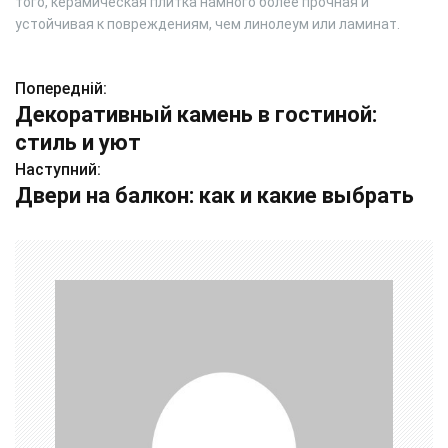
того, керамическая плитка намного более прочная и
устойчивая к повреждениям, чем линолеум или ламинат.
Попередній:
Н
Декоративный камень в гостиной:
а
стиль и уют
в
Наступний:
Двери на балкон: как и какие выбрать
і
г
а
ц
і
я
з