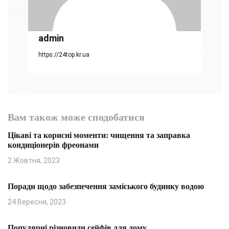
с
і
admin
в
https://24top.kr.ua
Вам також може сподобатися
Цікаві та корисні моменти: чищення та заправка
кондиціонерів фреонами
2 Жовтня, 2023
Поради щодо забезпечення заміського будинку водою
24 Вересня, 2023
Популярні різновиди сейфів для дому