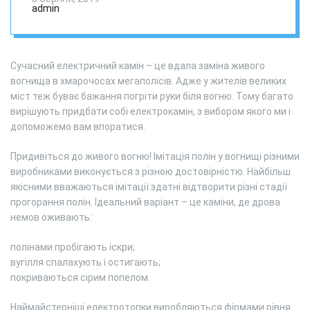
електрокаміна
admin
Сучасний електричний камін – це вдала заміна живого
вогнища в хмарочосах мегаполісів. Адже у жителів великих
міст теж буває бажання погріти руки біля вогню. Тому багато
вирішують придбати собі електрокамін, з вибором якого ми і
допоможемо вам впоратися.
Придивіться до живого вогню! Імітація полін у вогнищі різними
виробниками виконується з різною достовірністю. Найбільш
якісними вважаються імітації здатні відтворити різні стадії
прогорання полін. Ідеальний варіант – це каміни, де дрова
немов оживають:
полінами пробігають іскри;
вугілля спалахують і остигають;
покриваються сірим попелом.
Наймайстерніші електротопки виробляються фірмами рівня