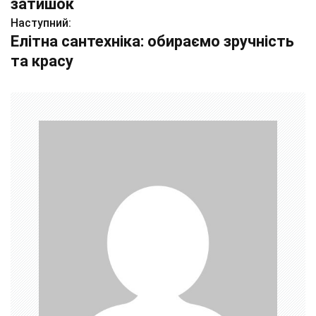
затишок
в
Наступний:
Елітна сантехніка: обираємо зручність
і
та красу
г
а
ц
і
я
з
а
п
и