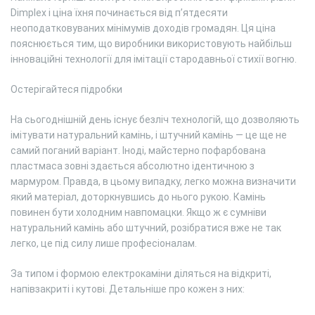
Dimplex і ціна їхня починається від п’ятдесяти
неоподатковуваних мінімумів доходів громадян. Ця ціна
пояснюється тим, що виробники використовують найбільш
інноваційні технології для імітації стародавньої стихії вогню.
Остерігайтеся підробки
На сьогоднішній день існує безліч технологій, що дозволяють
імітувати натуральний камінь, і штучний камінь — це ще не
самий поганий варіант. Іноді, майстерно пофарбована
пластмаса зовні здається абсолютно ідентичною з
мармуром. Правда, в цьому випадку, легко можна визначити
який матеріал, доторкнувшись до нього рукою. Камінь
повинен бути холодним навпомацки. Якщо ж є сумніви
натуральний камінь або штучний, розібратися вже не так
легко, це під силу лише професіоналам.
За типом і формою електрокаміни діляться на відкриті,
напівзакриті і кутові. Детальніше про кожен з них: