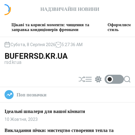
П
НАДЗВИЧАЙНІ НОВИНИ
е
р
е
ві та корисні моменти: чищення та
Оформляємо вітальню: 
й
авка кондиціонерів фреонами
стиль
т
и
Субота, 8 Серпня 2026
5
:
27
:
37
AM
д
BUFERRSD.KR.UA
о
rsd.kr.ua
в
м
і
П
М
П
П
с
е
е
е
о
т
р
н
р
ш
Поп позначки
у
е
ю
е
у
т
м
к
а
и
Ідеальні шпалери для вашої кімнати
с
к
у
а
10 Жовтня, 2023
в
ч
а
к
Викладання пічки: мистецтво створення тепла та
т
о