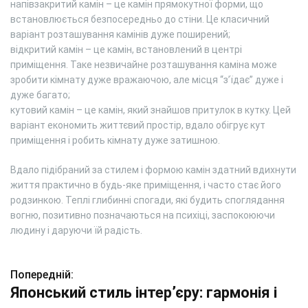
напівзакритий камін – це камін прямокутної форми, що
встановлюється безпосередньо до стіни. Це класичний
варіант розташування камінів дуже поширений;
відкритий камін – це камін, встановлений в центрі
приміщення. Таке незвичайне розташування каміна може
зробити кімнату дуже вражаючою, але місця “з’їдає” дуже і
дуже багато;
кутовий камін – це камін, який знайшов притулок в кутку. Цей
варіант економить життєвий простір, вдало обігрує кут
приміщення і робить кімнату дуже затишною.
Вдало підібраний за стилем і формою камін здатний вдихнути
життя практично в будь-яке приміщення, і часто стає його
родзинкою. Теплі глибинні спогади, які будить споглядання
вогню, позитивно позначаються на психіці, заспокоюючи
людину і даруючи їй радість.
Попередній:
Н
Японський стиль інтер’єру: гармонія і
а