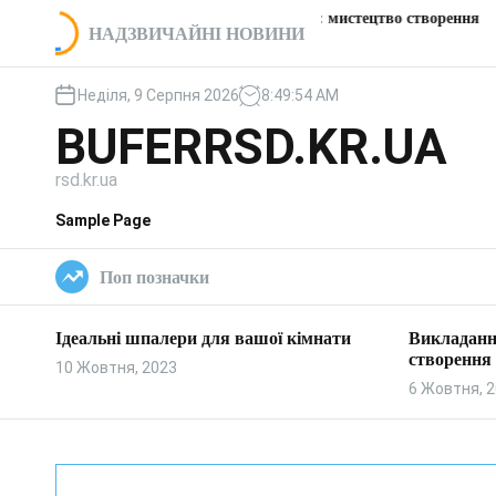
П
Викладання пічки: мистецтво створення
Цікаві
ої кімнати
НАДЗВИЧАЙНІ НОВИНИ
е
тепла та затишку
заправ
р
е
Неділя, 9 Серпня 2026
8
:
49
:
55
AM
й
BUFERRSD.KR.UA
т
и
rsd.kr.ua
д
о
Sample Page
в
м
Поп позначки
і
с
т
Ідеальні шпалери для вашої кімнати
Викладанн
у
створення 
10 Жовтня, 2023
6 Жовтня, 