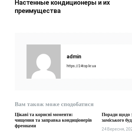
Настенные кондиционеры и их
а
преимущества
в
і
г
а
admin
ц
https://24top.kr.ua
і
я
з
Вам також може сподобатися
а
Цікаві та корисні моменти:
Поради щодо 
п
чищення та заправка кондиціонерів
заміського бу
фреонами
24 Вересня, 20
и