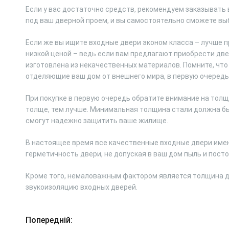
Если у вас достаточно средств, рекомендуем заказывать 
под ваш дверной проем, и вы самостоятельно сможете вы
Если же вы ищите входные двери эконом класса – лучше п
низкой ценой – ведь если вам предлагают приобрести две
изготовлена из некачественных материалов. Помните, что 
отделяющие ваш дом от внешнего мира, в первую очеред
При покупке в первую очередь обратите внимание на толщи
толще, тем лучше. Минимальная толщина стали должна быт
смогут надежно защитить ваше жилище.
В настоящее время все качественные входные двери имею
герметичность двери, не допуская в ваш дом пыль и посто
Кроме того, немаловажным фактором является толщина д
звукоизоляцию входных дверей.
Попередній:
Н