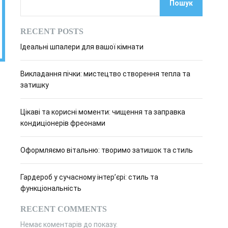
Пошук
о
в
о
RECENT POSTS
г
о
Ідеальні шпалери для вашої кімнати
р
е
ж
Викладання пічки: мистецтво створення тепла та
и
м
затишку
у
Цікаві та корисні моменти: чищення та заправка
кондиціонерів фреонами
Оформляємо вітальню: творимо затишок та стиль
Гардероб у сучасному інтер’єрі: стиль та
функціональність
RECENT COMMENTS
Немає коментарів до показу.