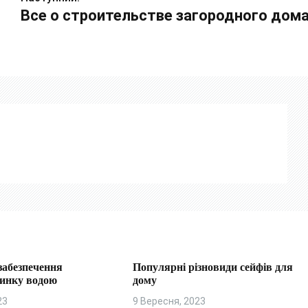
Все о строительстве загородного дом
забезпечення
Популярні різновиди сейфів для
динку водою
дому
23
9 Вересня, 2023