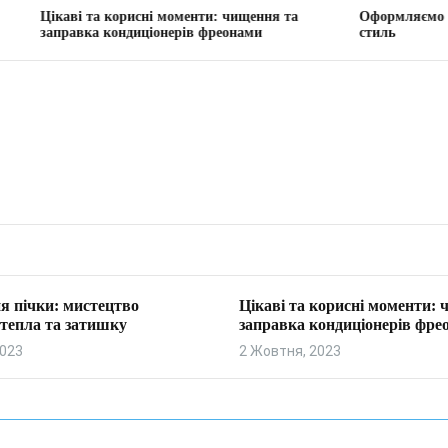
 та корисні моменти: чищення та
Оформляємо вітальню: тв
ка кондиціонерів фреонами
стиль
я пічки: мистецтво
Цікаві та корисні моменти:
тепла та затишку
заправка кондиціонерів фре
2023
2 Жовтня, 2023