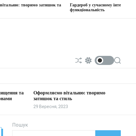
оримо затишок та
Гардероб у сучасному інтер’єрі: стиль та
функціональність
П
П
П
е
е
о
р
р
ш
е
е
у
т
м
к
а
и
 чищення та
Оформляємо вітальню: творимо
с
к
онами
затишок та стиль
у
а
в
ч
29 Вересня, 2023
а
к
т
о
и
л
ь
Пошук
о
р