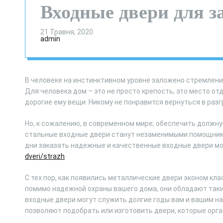
Входные двери для 
21 Травня, 2020
admin
В человеке на инстинктивном уровне заложено стремлени
Для человека дом – это не просто крепость, это место отд
дорогие ему вещи. Никому не понравится вернуться в раз
Но, к сожалению, в современном мире, обеспечить должн
стальные входные двери станут незаменимыми помощникам
дни заказать надежные и качественные входные двери м
dveri/strazh
.
С тех пор, как появились металлические двери эконом кл
помимо надежной охраны вашего дома, они обладают таки
входные двери могут служить долгие годы вам и вашим н
позволяют подобрать или изготовить двери, которые орг