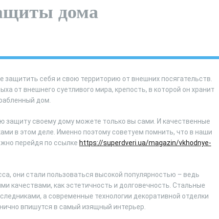
защиты дома
е защитить себя и свою территорию от внешних посягательств.
ыха от внешнего суетливого мира, крепость, в которой он хранит
грабленный дом.
ую защиту своему дому можете только вы сами. И качественные
и в этом деле. Именно поэтому советуем помнить, что в наши
ожно перейдя по ссылке
https://superdveri.ua/magazin/vkhodnye-
асса, они стали пользоваться высокой популярностью – ведь
ми качествами, как эстетичность и долговечность. Стальные
аследниками, а современные технологии декоративной отделки
анично впишутся в самый изящный интерьер.