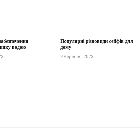
забезпечення
Популярні різновиди сейфів для
динку водою
дому
23
9 Вересня, 2023