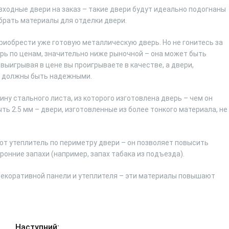
входные двери на заказ – такие двери будут идеально подогнаны
брать материалы для отделки двери.
риобрести уже готовую металлическую дверь. Но не гонитесь за
рь по ценам, значительно ниже рыночной – она может быть
выигрывая в цене вы проигрываете в качестве, а двери,
ь должны быть надежными.
ну стального листа, из которого изготовлена дверь – чем он
ь 2.5 мм – двери, изготовленные из более тонкого материала, не
т утеплитель по периметру двери – он позволяет повысить
ронние запахи (например, запах табака из подъезда).
екоративной панели и утеплителя – эти материалы повышают
Наступний: