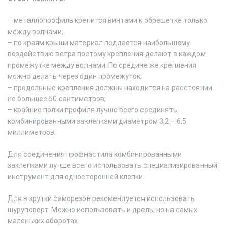
– металлопрофиль крепится винтами к обрешетке только
между волнами;
– по краям крыши материал поддается наибольшему
воздействию ветра поэтому крепления делают в каждом
промежутке между волнами. По средине же крепления
можно делать через один промежуток;
– продольные крепления должны находится на расстоянии
не большее 50 сантиметров;
– крайние полки профиля лучше всего соединять
комбинированными заклепками диаметром 3,2 – 6,5
миллиметров.
Для соединения профнастила комбинированными
заклепками лучше всего использовать специализированный
инструмент для односторонней клепки.
Для в крутки саморезов рекомендуется использовать
шуруповерт. Можно использовать и дрель, но на самых
маленьких оборотах.