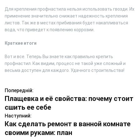
Для крепления профнастила нельзя использовать гвозди. Их
применение значительно снижает надежность крепления
листов. Так же в местах прибивания будет накапливаться
вода, что приведет к появлению коррозии.
Краткие итоги
Вот и все. Теперь Вы знаете как правильно крепить
профнастил. Как видим, процесс не такой уже сложный и
весьма доступен для каждого. Удачного строительства!
Попередній:
Н
Плащевка и её свойства: почему стоит
а
сшить ее себе
в
Наступний:
Как сделать ремонт в ванной комнате
і
своими руками: план
г