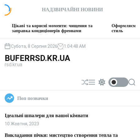
П
НАДЗВИЧАЙНІ НОВИНИ
е
р
е
і та корисні моменти: чищення та
Оформляємо вітальню: т
й
авка кондиціонерів фреонами
стиль
т
и
Субота, 8 Серпня 2026
1
:
04
:
49
AM
д
BUFERRSD.KR.UA
о
rsd.kr.ua
в
м
і
П
М
П
П
с
е
е
е
о
т
р
н
р
ш
Поп позначки
у
е
ю
е
у
т
м
к
а
и
Ідеальні шпалери для вашої кімнати
с
к
у
а
10 Жовтня, 2023
в
ч
а
к
Викладання пічки: мистецтво створення тепла та
т
о