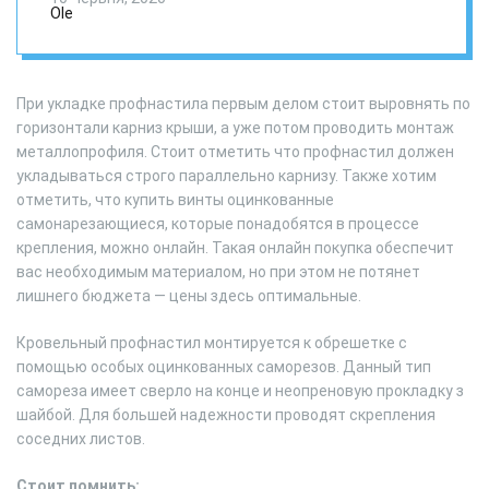
Ole
При укладке профнастила первым делом стоит выровнять по
горизонтали карниз крыши, а уже потом проводить монтаж
металлопрофиля. Стоит отметить что профнастил должен
укладываться строго параллельно карнизу. Также хотим
отметить, что купить винты оцинкованные
самонарезающиеся, которые понадобятся в процессе
крепления, можно онлайн. Такая онлайн покупка обеспечит
вас необходимым материалом, но при этом не потянет
лишнего бюджета — цены здесь оптимальные.
Кровельный профнастил монтируется к обрешетке с
помощью особых оцинкованных саморезов. Данный тип
самореза имеет сверло на конце и неопреновую прокладку з
шайбой. Для большей надежности проводят скрепления
соседних листов.
Стоит помнить: