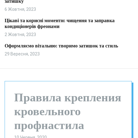
затишку
и
л
ь
6 Жовтня, 2023
о
р
Цікаві та корисні моменти: чищення та заправка
о
кондиціонерів фреонами
в
о
2 Жовтня, 2023
г
о
Оформляємо вітальню: творимо затишок та стиль
р
29 Вересня, 2023
е
ж
и
м
у
Правила крепления
кровельного
профнастила
10 Червня, 2020