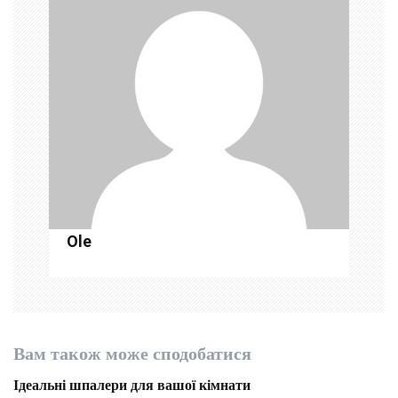
я
з
а
п
и
с
і
Ole
в
Вам також може сподобатися
Ідеальні шпалери для вашої кімнати