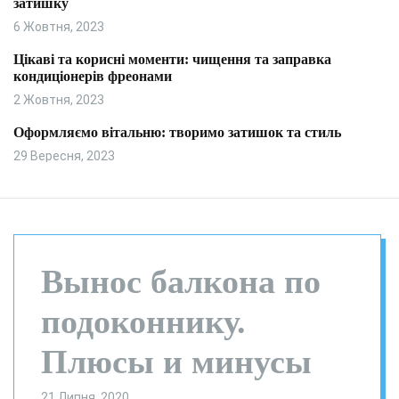
затишку
и
л
ь
6 Жовтня, 2023
о
р
Цікаві та корисні моменти: чищення та заправка
о
кондиціонерів фреонами
в
о
2 Жовтня, 2023
г
о
Оформляємо вітальню: творимо затишок та стиль
р
29 Вересня, 2023
е
ж
и
м
у
Вынос балкона по
подоконнику.
Плюсы и минусы
21 Липня, 2020