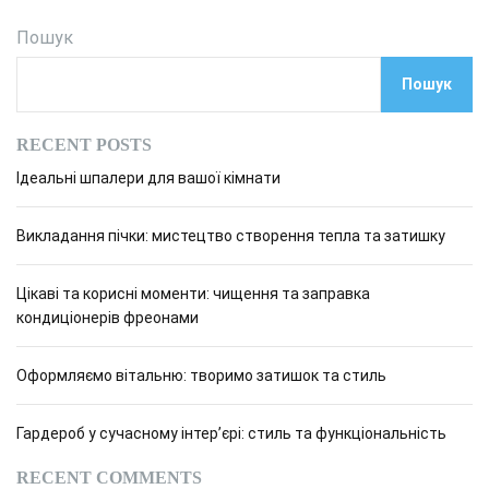
Пошук
Пошук
RECENT POSTS
Ідеальні шпалери для вашої кімнати
Викладання пічки: мистецтво створення тепла та затишку
Цікаві та корисні моменти: чищення та заправка
кондиціонерів фреонами
Оформляємо вітальню: творимо затишок та стиль
Гардероб у сучасному інтер’єрі: стиль та функціональність
RECENT COMMENTS