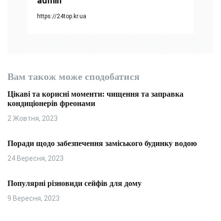
admin
в
https://24top.kr.ua
Вам також може сподобатися
Цікаві та корисні моменти: чищення та заправка
кондиціонерів фреонами
2 Жовтня, 2023
Поради щодо забезпечення заміського будинку водою
24 Вересня, 2023
Популярні різновиди сейфів для дому
9 Вересня, 2023