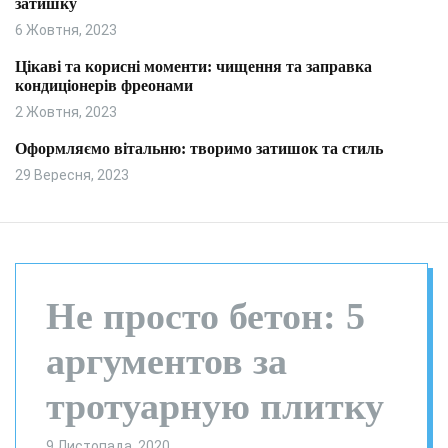
затишку
и
л
ь
6 Жовтня, 2023
о
р
Цікаві та корисні моменти: чищення та заправка
о
кондиціонерів фреонами
в
о
2 Жовтня, 2023
г
о
Оформляємо вітальню: творимо затишок та стиль
р
29 Вересня, 2023
е
ж
и
м
у
Не просто бетон: 5
аргументов за
тротуарную плитку
9 Листопада, 2020