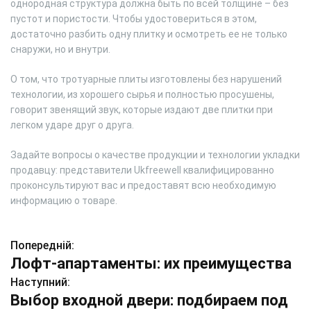
однородная структура должна быть по всей толщине – без
пустот и пористости. Чтобы удостовериться в этом,
достаточно разбить одну плитку и осмотреть ее не только
снаружи, но и внутри.
О том, что тротуарные плиты изготовлены без нарушений
технологии, из хорошего сырья и полностью просушены,
говорит звенящий звук, которые издают две плитки при
легком ударе друг о друга.
Задайте вопросы о качестве продукции и технологии укладки
продавцу: представители Ukfreewell квалифицированно
проконсультируют вас и предоставят всю необходимую
информацию о товаре.
Попередній:
Н
Лофт-апартаменты: их преимущества
а
Наступний:
Выбор входной двери: подбираем под
в