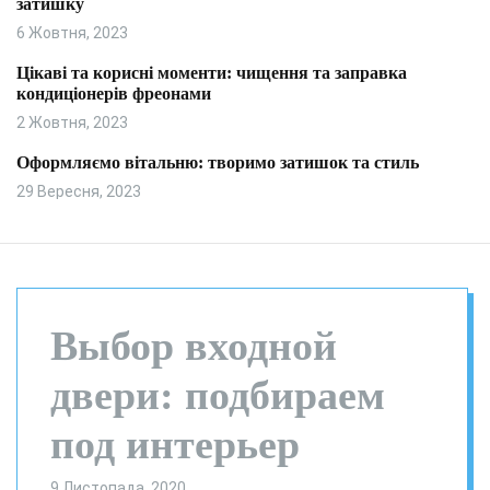
затишку
и
л
ь
6 Жовтня, 2023
о
р
Цікаві та корисні моменти: чищення та заправка
о
кондиціонерів фреонами
в
о
2 Жовтня, 2023
г
о
Оформляємо вітальню: творимо затишок та стиль
р
29 Вересня, 2023
е
ж
и
м
у
Выбор входной
двери: подбираем
под интерьер
9 Листопада, 2020