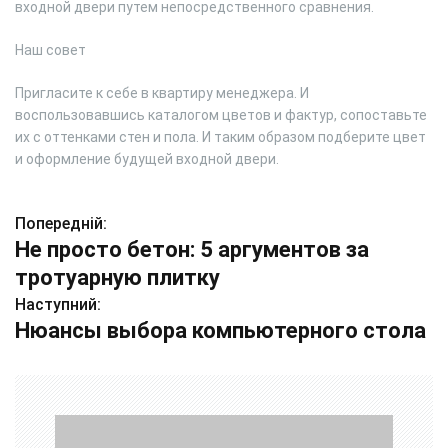
входной двери путем непосредственного сравнения.
Наш совет
Пригласите к себе в квартиру менеджера. И
воспользовавшись каталогом цветов и фактур, сопоставьте
их с оттенками стен и пола. И таким образом подберите цвет
и оформление будущей входной двери.
Попередній:
Н
Не просто бетон: 5 аргументов за
а
тротуарную плитку
в
Наступний:
Нюансы выбора компьютерного стола
і
г
а