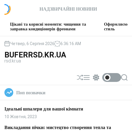
П
НАДЗВИЧАЙНІ НОВИНИ
е
р
е
і та корисні моменти: чищення та
Оформляємо вітальню: т
й
вка кондиціонерів фреонами
стиль
т
и
Четвер, 6 Серпня 2026
6
:
36
:
17
AM
д
BUFERRSD.KR.UA
о
rsd.kr.ua
в
м
і
П
М
П
П
с
е
е
е
о
т
р
н
р
ш
Поп позначки
у
е
ю
е
у
т
м
к
а
и
Ідеальні шпалери для вашої кімнати
с
к
у
а
10 Жовтня, 2023
в
ч
а
к
Викладання пічки: мистецтво створення тепла та
т
о