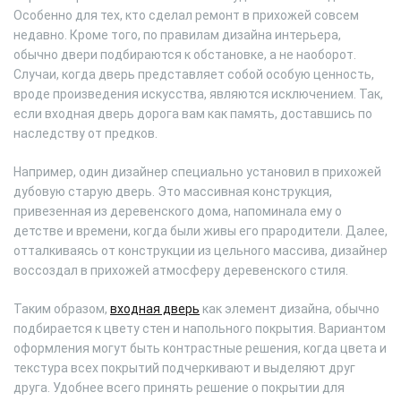
Особенно для тех, кто сделал ремонт в прихожей совсем
недавно. Кроме того, по правилам дизайна интерьера,
обычно двери подбираются к обстановке, а не наоборот.
Случаи, когда дверь представляет собой особую ценность,
вроде произведения искусства, являются исключением. Так,
если входная дверь дорога вам как память, доставшись по
наследству от предков.
Например, один дизайнер специально установил в прихожей
дубовую старую дверь. Это массивная конструкция,
привезенная из деревенского дома, напоминала ему о
детстве и времени, когда были живы его прародители. Далее,
отталкиваясь от конструкции из цельного массива, дизайнер
воссоздал в прихожей атмосферу деревенского стиля.
Таким образом,
входная дверь
как элемент дизайна, обычно
подбирается к цвету стен и напольного покрытия. Вариантом
оформления могут быть контрастные решения, когда цвета и
текстура всех покрытий подчеркивают и выделяют друг
друга. Удобнее всего принять решение о покрытии для