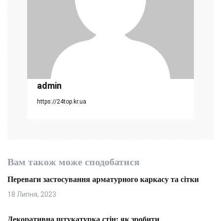
а
п
и
с
і
admin
в
https://24top.kr.ua
Вам також може сподобатися
Переваги застосування арматурного каркасу та сітки
18 Липня, 2023
Декоративна штукатурка стін: як зробити