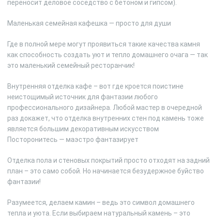
переносит деловое соседство с бетоном и гипсом).
Маленькая семейная кафешка — просто для души
Где в полной мере могут проявиться такие качества камня
как способность создать уют и тепло домашнего очага — так
это маленький семейный ресторанчик!
Внутренняя отделка кафе – вот где кроется поистине
неистощимый источник для фантазии любого
профессионального дизайнера. Любой мастер в очередной
раз докажет, что отделка внутренних стен под камень тоже
является большим декоративным искусством
Посторонитесь — маэстро фантазирует
Отделка пола и стеновых покрытий просто отходят на задний
план – это само собой. Но начинается безудержное буйство
фантазии!
Разумеется, делаем камин – ведь это символ домашнего
тепла и уюта. Если выбираем натуральный камень – это