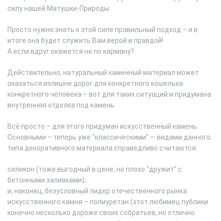
силу нашей Матушки-Природы.
Просто нужно знать к этой силе правильный подход – и в
итоге она будет служить Вам верой и правдой!
А если вдруг окажется не по карману?
Действительно, натуральный каменный материал может
оказаться излишне дорог для конкретного кошелька
конкретного человека – вот для таких ситуаций и придумана
внутренняя отделка под камень.
Всё просто – для этого придуман искусственный камень.
Основными – теперь уже “классическими” — видами данного
типа декоративного материала справедливо считаются:
силикон (тоже выгодный в цене, но плохо “дружит” с
бетонными заливками);
и, наконец, безусловный лидер отечественного рынка
искусственного камня – полиуретан (этот любимец публики
конечно несколько дороже своих собратьев, но отлично