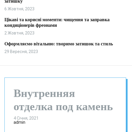
затишку
и
л
ь
6 Жовтня, 2023
о
р
Цікаві та корисні моменти: чищення та заправка
о
кондиціонерів фреонами
в
о
2 Жовтня, 2023
г
о
Оформляємо вітальню: творимо затишок та стиль
р
29 Вересня, 2023
е
ж
и
м
у
Внутренняя
отделка под камень
4 Січня, 2021
admin