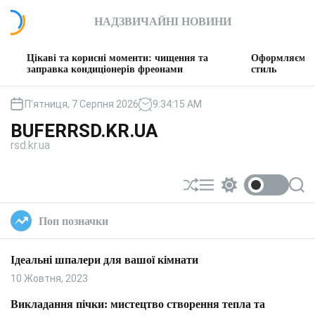
П
НАДЗВИЧАЙНІ НОВИНИ
е
р
е
і та корисні моменти: чищення та
Оформляємо вітальню: т
й
вка кондиціонерів фреонами
стиль
т
и
П’ятниця, 7 Серпня 2026
9
:
34
:
16
AM
д
BUFERRSD.KR.UA
о
rsd.kr.ua
в
м
і
П
М
П
П
с
е
е
е
о
т
р
н
р
ш
Поп позначки
у
е
ю
е
у
т
м
к
а
и
Ідеальні шпалери для вашої кімнати
с
к
у
а
10 Жовтня, 2023
в
ч
а
к
Викладання пічки: мистецтво створення тепла та
т
о