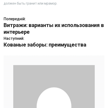
должен быть гранит или мрамор.
Попередній:
Н
Витражи: варианты их использования в
а
интерьере
в
Наступний:
Кованые заборы: преимущества
і
г
а
ц
і
я
з