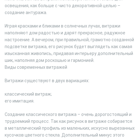
освещения, как больше с чисто декоративной целью –
создание антуража.
Играя красками и бликами в солнечных лучах, витражи
наполняют дом радостью и дарят прекрасное, радужное
настроение. А вечером, при правильной, грамотно созданной
подсветке витража, его рисунок будет выглядеть как самая
изысканная живопись, придавая интерьеру дополнительный
шик, наполняя дом роскошью и гармонией.
Виды современных витражей
Витражи существуют в двух вариациях:
классический витраж;
его имитация.
Создание классического витража – очень дорогостоящий и
трудоемкий процесс. Так как рисунок в витраже собирается
в металлический профиль из маленьких, искусно вырезанных
кусочков цветного стекла. Дополнительный минус этого