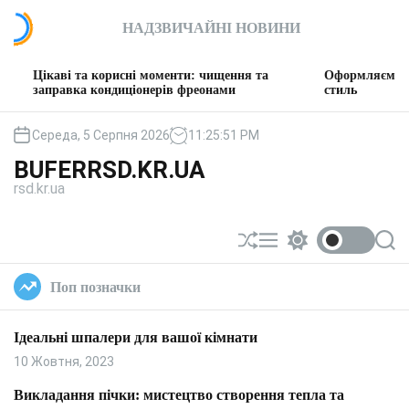
П
НАДЗВИЧАЙНІ НОВИНИ
е
р
е
і та корисні моменти: чищення та
Оформляємо вітальню: т
й
вка кондиціонерів фреонами
стиль
т
и
Середа, 5 Серпня 2026
11
:
25
:
52
PM
д
BUFERRSD.KR.UA
о
rsd.kr.ua
в
м
і
П
М
П
П
с
е
е
е
о
т
р
н
р
ш
Поп позначки
у
е
ю
е
у
т
м
к
а
и
Ідеальні шпалери для вашої кімнати
с
к
у
а
10 Жовтня, 2023
в
ч
а
к
Викладання пічки: мистецтво створення тепла та
т
о