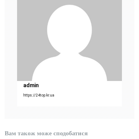
і
я
з
а
п
и
с
і
admin
в
https://24top.kr.ua
Вам також може сподобатися