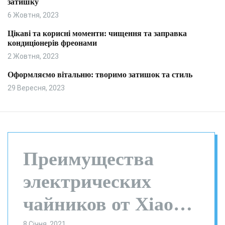
затишку
и
л
ь
6 Жовтня, 2023
о
р
Цікаві та корисні моменти: чищення та заправка
о
кондиціонерів фреонами
в
о
2 Жовтня, 2023
г
о
Оформляємо вітальню: творимо затишок та стиль
р
29 Вересня, 2023
е
ж
и
м
у
Преимущества
электрических
чайников от Xiaomi
8 Січня, 2021