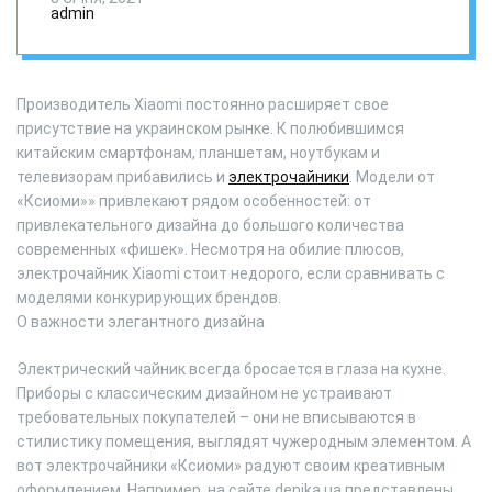
– почему китайские
admin
приборы
стремительно
Производитель Xiaomi постоянно расширяет свое
присутствие на украинском рынке. К полюбившимся
завоевывают
китайским смартфонам, планшетам, ноутбукам и
телевизорам прибавились и
электрочайники
. Модели от
украинский рынок
«Ксиоми»» привлекают рядом особенностей: от
привлекательного дизайна до большого количества
современных «фишек». Несмотря на обилие плюсов,
электрочайник Xiaomi стоит недорого, если сравнивать с
моделями конкурирующих брендов.
О важности элегантного дизайна
Электрический чайник всегда бросается в глаза на кухне.
Приборы с классическим дизайном не устраивают
требовательных покупателей – они не вписываются в
стилистику помещения, выглядят чужеродным элементом. А
вот электрочайники «Ксиоми» радуют своим креативным
оформлением. Например, на сайте denika.ua представлены