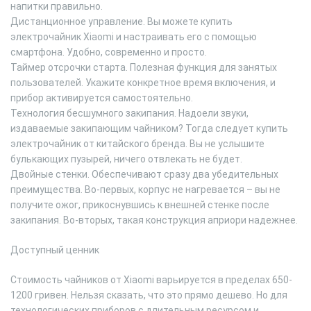
напитки правильно.
Дистанционное управление. Вы можете купить
электрочайник Xiaomi и настраивать его с помощью
смартфона. Удобно, современно и просто.
Таймер отсрочки старта. Полезная функция для занятых
пользователей. Укажите конкретное время включения, и
прибор активируется самостоятельно.
Технология бесшумного закипания. Надоели звуки,
издаваемые закипающим чайником? Тогда следует купить
электрочайник от китайского бренда. Вы не услышите
булькающих пузырей, ничего отвлекать не будет.
Двойные стенки. Обеспечивают сразу два убедительных
преимущества. Во-первых, корпус не нагревается – вы не
получите ожог, прикоснувшись к внешней стенке после
закипания. Во-вторых, такая конструкция априори надежнее.
Доступный ценник
Стоимость чайников от Xiaomi варьируется в пределах 650-
1200 гривен. Нельзя сказать, что это прямо дешево. Но для
технологических приборов с длительным ресурсом и