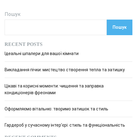
Пошук
Пошук
RECENT POSTS
Ідеальні шпалери для вашої кімнати
Викладання пічки: мистецтво створення тепла та затишку
Цікаві та корисні моменти: чищення та заправка
кондиціонерів фреонами
Оформляємо вітальню: творимо затишок та стиль
Гардероб у сучасному інтер’єрі: стиль та функціональність