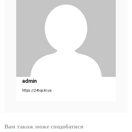
я
з
а
п
и
с
і
admin
в
https://24top.kr.ua
Вам також може сподобатися