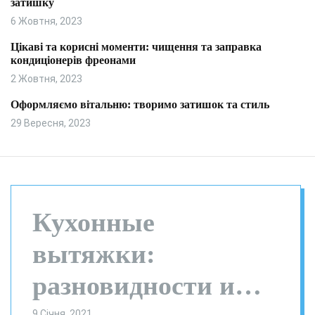
затишку
и
л
ь
6 Жовтня, 2023
о
р
Цікаві та корисні моменти: чищення та заправка
о
кондиціонерів фреонами
в
о
2 Жовтня, 2023
г
о
Оформляємо вітальню: творимо затишок та стиль
р
29 Вересня, 2023
е
ж
и
м
у
Кухонные
вытяжки:
разновидности и
9 Січня, 2021