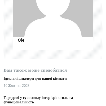
и
с
і
в
Ole
Вам також може сподобатися
Ідеальні шпалери для вашої кімнати
10 Жовтня, 2023
Гардероб у сучасному інтер’єрі: стиль та
функціональність