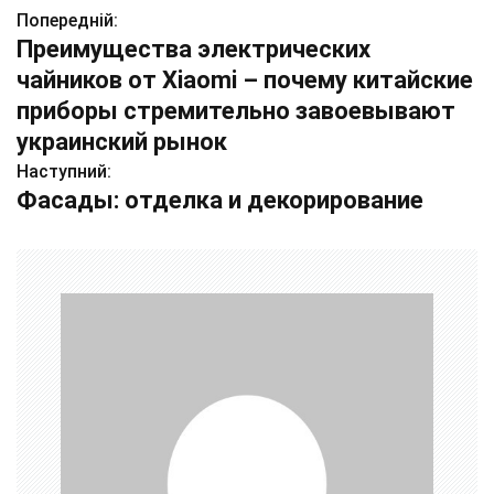
Попередній:
Н
Преимущества электрических
а
чайников от Xiaomi – почему китайские
в
приборы стремительно завоевывают
украинский рынок
і
Наступний:
г
Фасады: отделка и декорирование
а
ц
і
я
з
а
п