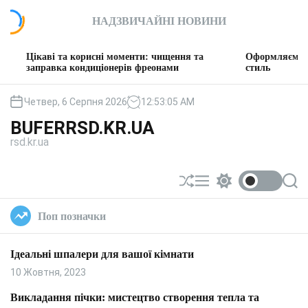
П
НАДЗВИЧАЙНІ НОВИНИ
е
р
е
і та корисні моменти: чищення та
Оформляємо вітальню: т
й
вка кондиціонерів фреонами
стиль
т
и
Четвер, 6 Серпня 2026
12
:
53
:
06
AM
д
BUFERRSD.KR.UA
о
rsd.kr.ua
в
м
і
П
М
П
П
с
е
е
е
о
т
р
н
р
ш
Поп позначки
у
е
ю
е
у
т
м
к
а
и
Ідеальні шпалери для вашої кімнати
с
к
у
а
10 Жовтня, 2023
в
ч
а
к
Викладання пічки: мистецтво створення тепла та
т
о