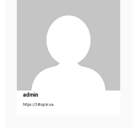
ц
і
я
з
а
п
и
с
і
admin
в
https://24top.kr.ua