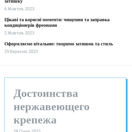
затишку
и
л
ь
6 Жовтня, 2023
о
р
Цікаві та корисні моменти: чищення та заправка
о
кондиціонерів фреонами
в
о
2 Жовтня, 2023
г
о
Оформляємо вітальню: творимо затишок та стиль
р
29 Вересня, 2023
е
ж
и
м
у
Достоинства
нержавеющего
крепежа
28 Січня, 2021