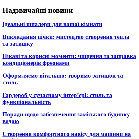
Перейти
Надзвичайні новини
до
вмісту
Ідеальні шпалери для вашої кімнати
Викладання пічки: мистецтво створення тепла
та затишку
Цікаві та корисні моменти: чищення та заправка
кондиціонерів фреонами
Оформляємо вітальню: творимо затишок та
стиль
Гардероб у сучасному інтер’єрі: стиль та
функціональність
Поради щодо забезпечення заміського будинку
водою
Створення комфортного навісу для машини на