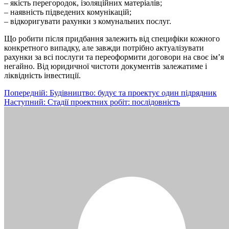
– якість перегородок, ізоляційних матеріалів;
– наявність підведених комунікацій;
– відкоригувати рахунки з комунальних послуг.
Що робити після придбання залежить від специфіки кожного
конкретного випадку, але завжди потрібно актуалізувати
рахунки за всі послуги та переоформити договори на своє ім’я
негайно. Від юридичної чистоти документів залежатиме і
ліквідність інвестиції.
Навігація
Попередній:
Будівництво: будує та проектує один підрядник
Наступний:
Стадії проектних робіт: послідовність
записів