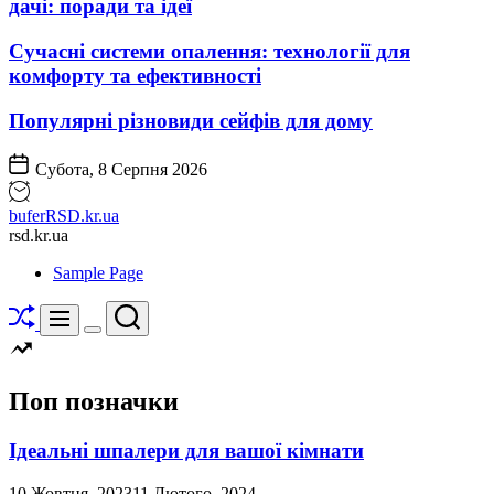
дачі: поради та ідеї
Сучасні системи опалення: технології для
комфорту та ефективності
Популярні різновиди сейфів для дому
Субота, 8 Серпня 2026
buferRSD.kr.ua
rsd.kr.ua
Sample Page
Перетасувати
Пошук
Меню
Перемикач
кольорового
режиму
Поп позначки
Ідеальні шпалери для вашої кімнати
10 Жовтня, 2023
11 Лютого, 2024