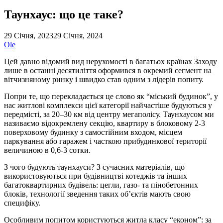
Таунхаус: що це таке?
29 Січня, 2023
29 Січня, 2024
Ole
Цей давно відомий вид нерухомості в багатьох країнах Заходу
лише в останні десятиліття оформився в окремий сегмент на
вітчизняному ринку і швидко став одним з лідерів попиту.
Попри те, що перекладається це слово як “міський будинок”, у
нас житлові комплекси цієї категорії найчастіше будуються у
передмісті, за 20–30 км від центру мегаполісу. Таунхаусом ми
називаємо відокремлену секцію, квартиру в блоковому 2-3
поверховому будинку з самостійним входом, місцем
паркування або гаражем і часткою прибудинкової території
величиною в 0,6-3 сотки.
З чого будують таунхауси? З сучасних матеріалів, що
використовуються при будівництві котеджів та інших
багатоквартирних будівель: цегли, газо- та пінобетонних
блоків, технології зведення таких об’єктів мають свою
специфіку.
Особливим попитом користуються житла класу “економ”: за