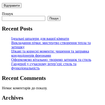
Пошук
Пошук
Recent Posts
Ідеальні шпалери для вашої кімнати
Викладання пічки: мистецтво створення тепла та
затишку
Цікаві та корисні моменти: чищення та заправка
кондиціонерів фреонами
Оформляємо вітальню: творимо затишок та стиль
Гардероб у сучасному інтер’єрі: стиль та
функціональність
Recent Comments
Немає коментарів до показу.
Archives