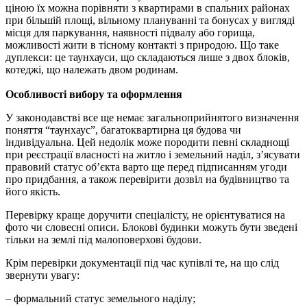
ціною їх можна порівняти з квартирами в спальних районах
при більшій площі, вільному плануванні та бонусах у вигляді
місця для паркування, наявності підвалу або горища,
можливості жити в тісному контакті з природою. Що таке
дуплекси: це таунхауси, що складаються лише з двох блоків,
котеджі, що належать двом родинам.
Особливості вибору та оформлення
У законодавстві все ще немає загальноприйнятого визначення
поняття “таунхаус”, багатоквартирна ця будова чи
індивідуальна. Цей недолік може породити певні складнощі
при реєстрації власності на житло і земельний наділ, з’ясувати
правовий статус об’єкта варто ще перед підписанням угоди
про придбання, а також перевірити дозвіл на будівництво та
його якість.
Перевірку краще доручити спеціалісту, не орієнтуватися на
фото чи словесні описи. Блокові будинки можуть бути зведені
тільки на землі під малоповерхові будови.
Крім перевірки документації під час купівлі те, на що слід
звернути увагу:
– формальний статус земельного наділу;