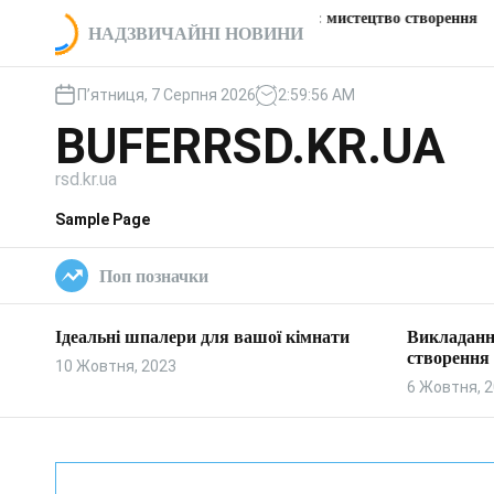
П
Викладання пічки: мистецтво створення
Цікаві
ї кімнати
НАДЗВИЧАЙНІ НОВИНИ
е
тепла та затишку
заправ
р
е
П’ятниця, 7 Серпня 2026
2
:
59
:
57
AM
й
BUFERRSD.KR.UA
т
и
rsd.kr.ua
д
о
Sample Page
в
м
Поп позначки
і
с
т
Ідеальні шпалери для вашої кімнати
Викладанн
у
створення 
10 Жовтня, 2023
6 Жовтня, 