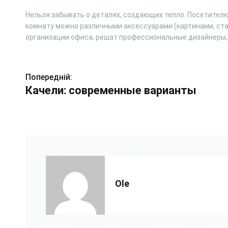
Нельзя забывать о деталях, создающих тепло. Посетителю
комнату можно различными аксессуарами (картинами, стат
организации офиса, решат профессиональные дизайнеры, 
Н
Попередній:
Качели: современные варианты
а
в
і
г
а
Ole
ц
і
я