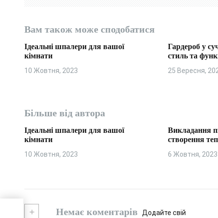
з
Вам також може сподобатися
а
Ідеальні шпалери для вашої
Гардероб у су
п
кімнати
стиль та функ
10 Жовтня, 2023
25 Вересня, 20
и
с
і
Більше від автора
в
Ідеальні шпалери для вашої
Викладання п
кімнати
створення те
10 Жовтня, 2023
6 Жовтня, 2023
+
Немає коментарів
Додайте свій