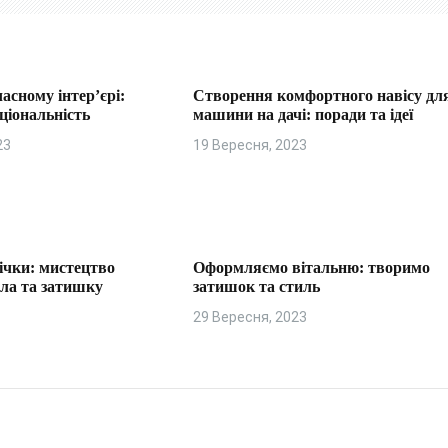
часному інтер’єрі:
Створення комфортного навісу дл
ціональність
машини на дачі: поради та ідеї
23
19 Вересня, 2023
ічки: мистецтво
Оформляємо вітальню: творимо
пла та затишку
затишок та стиль
29 Вересня, 2023