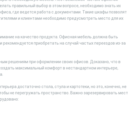
делать правильный выбор в этом вопросе, необходимо знать их
фиса, где ведется работа с документами. Такие шкафы позволят
тителями и клиентами необходимо предусмотреть место для их
нимание на качество продукта. Офисная мебель должна быть
и рекомендуется приобретать на случай частых переездов из-за
ым решениям при оформлении своих офисов. Доказано, что в
создать максимальный комфорт в нестандартном интерьере,
а.
ерьера достаточно стола, стула и картотеки, но это, конечно, не
чтобы не перегружать пространство. Важно зарезервировать мес
рудовано: