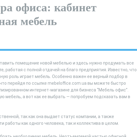
ра офиса: кабинет
ная мебель
ставить помещение новой мебелью и здесь нужно продумать все
, работая с полной отдачей на благо предприятия. Известно, что
ую роль играет мебель. Особенно важен ее верный подбор в
что перейдя по ссылке mebeloffice.com.ua вы можете быстро
лизированном интернет-магазине для бизнеса “Мебель офис”.
ю мебель, а вот как ее выбрать — попробуем подсказать вам в
твенной, так как она выдает статус компании, а также
работы как одного человека, так и коллектива в целом.
выбрать необходимую мебель. Неотъемлемой частью офисной