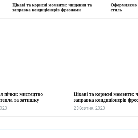
 та корисні моменти: чищення та
Оформляємо вітальню: тв
ка кондиціонерів фреонами
стиль
я пічки: мистецтво
Цікаві та корисні моменти:
тепла та затишку
заправка кондиціонерів фре
2023
2 Жовтня, 2023