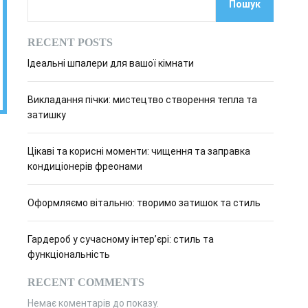
Пошук
о
в
о
RECENT POSTS
г
о
Ідеальні шпалери для вашої кімнати
р
е
ж
Викладання пічки: мистецтво створення тепла та
и
м
затишку
у
Цікаві та корисні моменти: чищення та заправка
кондиціонерів фреонами
Оформляємо вітальню: творимо затишок та стиль
Гардероб у сучасному інтер’єрі: стиль та
функціональність
RECENT COMMENTS
Немає коментарів до показу.