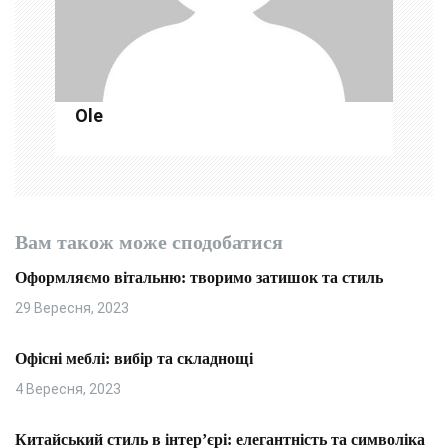
и
с
і
Ole
в
Вам також може сподобатися
Оформляємо вітальню: творимо затишок та стиль
29 Вересня, 2023
Офісні меблі: вибір та складнощі
4 Вересня, 2023
Китайський стиль в інтер’єрі: елегантність та символіка