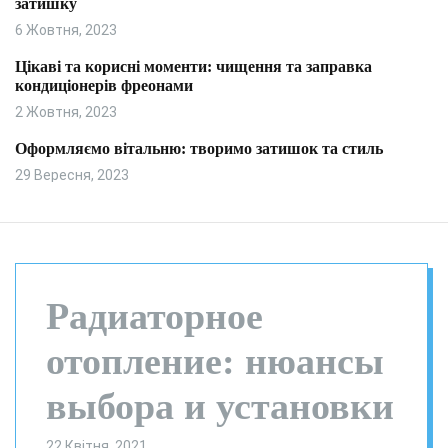
затишку
и
л
ь
6 Жовтня, 2023
о
р
Цікаві та корисні моменти: чищення та заправка
о
кондиціонерів фреонами
в
о
2 Жовтня, 2023
г
о
Оформляємо вітальню: творимо затишок та стиль
р
29 Вересня, 2023
е
ж
и
м
у
Радиаторное
отопление: нюансы
выбора и установки
22 Квітня, 2021