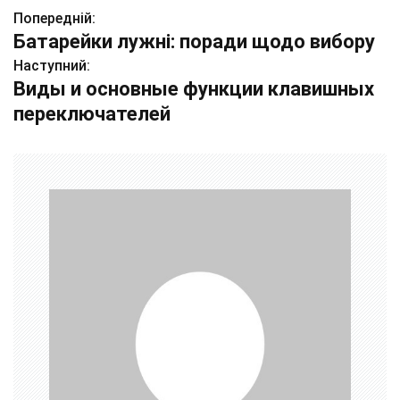
Попередній:
Н
Батарейки лужні: поради щодо вибору
а
Наступний:
Виды и основные функции клавишных
в
переключателей
і
г
а
ц
і
я
з
а
п