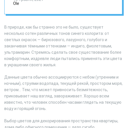
синих оттенков
Ole
В природе, как бы странно это не было, существует
несколько сотен различных тонов синего колорита: от
светлых окрасок — бирюзового, лазурного, голубого и
заканчивая тёмными оттенками — индиго, фиолетовым,
ультрамарин. Стремясь сделать свое существование более
комфортным, издревле люди пытались применять эти цвета
в украшении своего жилья.
Данные цвета обычно ассоциируются с небом (утренним и
ночным), струями водопада, текущей рекой, простором моря,
ветром… Тем, что может привносить безмятежность,
приковывает наш взгляд, завораживает. Хорошо всем
известно, что человек способен часами глядеть на текущую
воду и горящий огонь.
Выбор цветов для декорирования пространства квартиры,
дома либо офисного помещения — дело сугубо