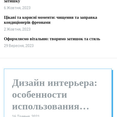
затишку
и
л
ь
6 Жовтня, 2023
о
р
Цікаві та корисні моменти: чищення та заправка
о
кондиціонерів фреонами
в
о
2 Жовтня, 2023
г
о
Оформляємо вітальню: творимо затишок та стиль
р
29 Вересня, 2023
е
ж
и
м
у
Дизайн интерьера:
особенности
использования
16 Травня, 2021