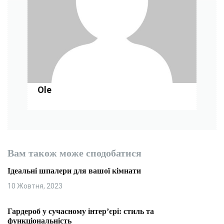
а
п
и
с
і
Ole
в
Вам також може сподобатися
Ідеальні шпалери для вашої кімнати
10 Жовтня, 2023
Гардероб у сучасному інтер’єрі: стиль та
функціональність