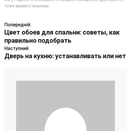
тоже время стильным.
Попередній:
Н
Цвет обоев для спальни: советы, как
а
правильно подобрать
в
Наступний:
Дверь на кухню: устанавливать или нет
і
г
а
ц
і
я
з