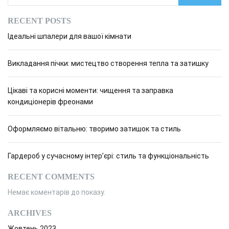
RECENT POSTS
Ідеальні шпалери для вашої кімнати
Викладання пічки: мистецтво створення тепла та затишку
Цікаві та корисні моменти: чищення та заправка
кондиціонерів фреонами
Оформляємо вітальню: творимо затишок та стиль
Гардероб у сучасному інтер’єрі: стиль та функціональність
RECENT COMMENTS
Немає коментарів до показу.
ARCHIVES
Жовтень 2023