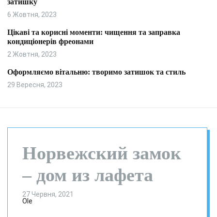
затишку
и
л
ь
6 Жовтня, 2023
о
р
Цікаві та корисні моменти: чищення та заправка
о
кондиціонерів фреонами
в
о
2 Жовтня, 2023
г
о
Оформляємо вітальню: творимо затишок та стиль
р
29 Вересня, 2023
е
ж
и
м
у
Норвежский замок
– дом из лафета
27 Червня, 2021
Ole