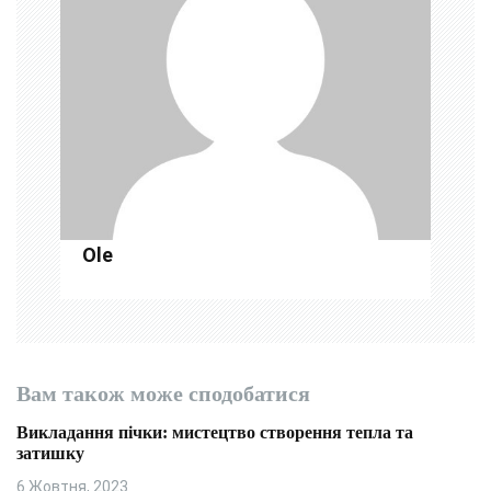
з
а
п
и
с
і
Ole
в
Вам також може сподобатися
Викладання пічки: мистецтво створення тепла та
затишку
6 Жовтня, 2023