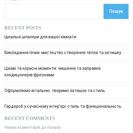
Пошук
RECENT POSTS
Ідеальні шпалери для вашої кімнати
Викладання пічки: мистецтво створення тепла та затишку
Цікаві та корисні моменти: чищення та заправка
кондиціонерів фреонами
Оформляємо вітальню: творимо затишок та стиль
Гардероб у сучасному інтер’єрі: стиль та функціональність
RECENT COMMENTS
Немає коментарів до показу.