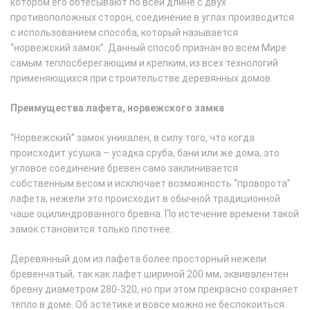
котором его обтесывают по всей длине с двух
противоположных сторон, соединение в углах производится
с использованием способа, который называется
“норвежский замок”. Данный способ признан во всем Мире
самым теплосберегающим и крепким, из всех технологий
применяющихся при строительстве деревянных домов.
Преимущества лафета, норвежского замка
“Норвежский” замок уникален, в силу того, что когда
происходит усушка – усадка сруба, бани или же дома, это
угловое соединение бревен само заклинивается
собственным весом и исключает возможность “проворота”
лафета, нежели это происходит в обычной традиционной
чаше оцилиндрованного бревна. По истечение времени такой
замок становится только плотнее.
Деревянный дом из лафета более просторный нежели
бревенчатый, так как лафет шириной 200 мм, эквивалентен
бревну диаметром 280-320, но при этом прекрасно сохраняет
тепло в доме. Об эстетике и вовсе можно не беспокоиться.