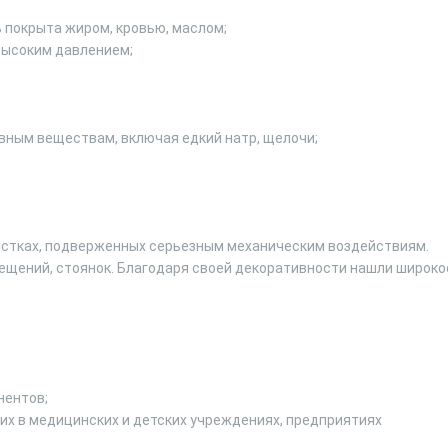
ь покрыта жиром, кровью, маслом;
 высоким давлением;
вным веществам, включая едкий натр, щелочи;
астках, подверженных серьезным механическим воздействиям.
ещений, стоянок. Благодаря своей декоративности нашли широко
нентов;
х в медицинских и детских учреждениях, предприятиях