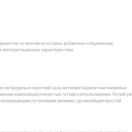
ариантов, ко многим из которых добавлены специальные
 эксплуатационные характеристики.
тие за предельно короткий срок, метилметакрилатные наливные
имерная композиция полностью готова к использованию. По ней уж
с непрерывными потоковыми линиями, где малейший простой