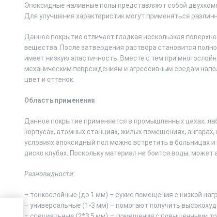
Эпоксидные наливные полы представляют собой двухкомп
Для улучшения характеристик могут применяться различн
Данное покрытие отличает гладкая нескользкая поверхно
вещества. После затвердения раствора становится полно
имеет низкую эластичность. Вместе с тем при многослойн
механическим повреждениям и агрессивным средам напол
цвет и оттенок.
Область применения
Данное покрытие применяется в промышленных цехах, ла
корпусах, атомных станциях, жилых помещениях, ангарах,
условиях эпоксидный пол можно встретить в больницах и 
диско клубах. Поскольку материал не боится воды, может 
Разновидности:
– тонкослойные (до 1 мм) – сухие помещения с низкой наг
– универсальные (1-3 мм) – помогают получить высокоху
– специальные (2*3,5 мм) — помещения с повышенными т