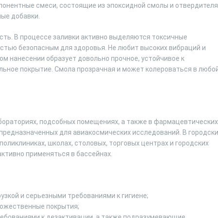
онентные смеси, состоящие из эпоксидной смолы и отвердителя
ые добавки.
сть. В процессе заливки активно выделяются токсичные
стью безопасным для здоровья. Не любит высоких вибраций и
ом нанесении образует довольно прочное, устойчивое к
ьное покрытие. Смола прозрачная и может колероваться в любо
бораториях, подсобных помещениях, а также в фармацевтических
 предназначенных для авиакосмических исследований. В городск
поликлиниках, школах, столовых, торговых центрах и городских
активно применяться в бассейнах.
рузкой и серьезными требованиями к гигиене;
дожественные покрытия;
ребованиями к дезактивации, а также подразумевающие