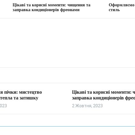
та корисні моменти: чищення та
Оформляємо вітальню: тво
а кондиціонерів фреонами
стиль
я пічки: мистецтво
Цікаві та корисні моменти:
тепла та затишку
заправка кондиціонерів фре
2023
2 Жовтня, 2023