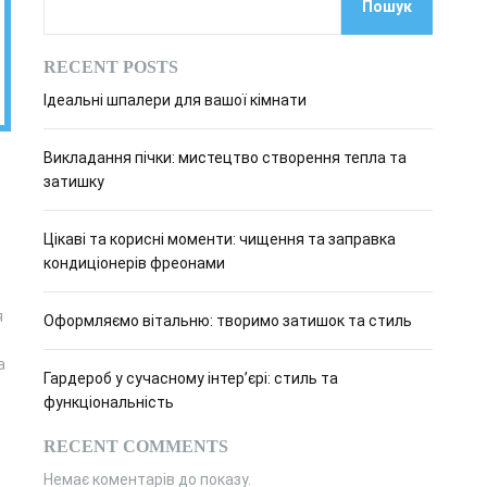
Пошук
о
в
о
RECENT POSTS
г
о
Ідеальні шпалери для вашої кімнати
р
е
ж
Викладання пічки: мистецтво створення тепла та
и
м
затишку
у
Цікаві та корисні моменти: чищення та заправка
кондиціонерів фреонами
я
Оформляємо вітальню: творимо затишок та стиль
а
Гардероб у сучасному інтер’єрі: стиль та
функціональність
RECENT COMMENTS
Немає коментарів до показу.