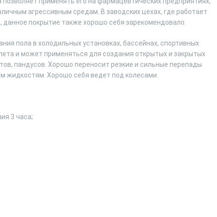
 позволяет применять его на фармацевтических предприятиях,
азличным агрессивным средам. В заводских цехах, где работает
, данное покрытие также хорошо себя зарекомендовало.
ния пола в холодильных установках, бассейнах, спортивных
лета и может применяться для создания открытых и закрытых
тов, пандусов. Хорошо переносит резкие и сильные перепады
м жидкостям. Хорошо себя ведет под колесами.
ия 3 часа;