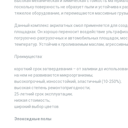
Высокая механическая и химическая стойкость материала
поскольку поверхность не образует пыли и устойчива к р
тяжелое оборудование, и перемещаются массивные грузы
Данный комплекс акрилатных смол применяется для созда
площадках. Он хорошо переносит воздействие ультрафио
погрузочно-разгрузочных и автомобильных площадок, мос
температур. Устойчив к проливаемым маслам, агрессивны
Преимущества:
короткий срок затвердевания – от заливки до использован
на нем не развиваются микроорганизмы;
высокопрочный, износостойкий, эластичный (10-250%);
высокая степень ремонтопригодности;
25-летний срок эксплуатации;
низкая стоимость;
широкий выбор цветов.
Эпоксидные полы