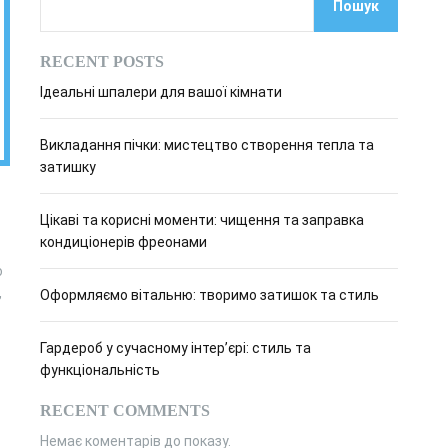
Пошук
о
в
о
RECENT POSTS
г
о
Ідеальні шпалери для вашої кімнати
р
е
ж
Викладання пічки: мистецтво створення тепла та
и
м
затишку
у
Цікаві та корисні моменти: чищення та заправка
кондиціонерів фреонами
о
,
Оформляємо вітальню: творимо затишок та стиль
Гардероб у сучасному інтер’єрі: стиль та
функціональність
RECENT COMMENTS
Немає коментарів до показу.