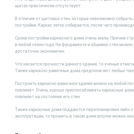
щитах практически отсутствует.
В отличие от щитовых стен, которые невозможно собрать
постройки. Каркас легко собирается, после чего производ
Сроки постройки каркасного дома очень малы. Причем ст
в любой сезон года. На фундаменте и обшивке стен можно
достаточно экономичен.
Что касается прочности данного здания, то ученые отме
Также каркасно-рамочные дома предполагают любые типы
Построить каркасно-рамочное здание можно на любой почв
повлияет. Очень хорошо приспосабливать каркасные дома 
повлияет на состояние его стен.
Также каркасные дома поддаются перепланировке либо ст
эксплуатации, то прожить в таком доме вполне можно окол