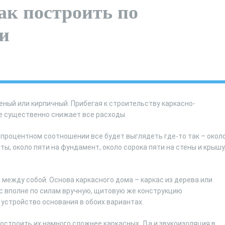
ак построить по
и
ный или кирпичный. Прибегая к строительству каркасно-
же существенно снижает все расходы.
 процентном соотношении все будет выглядеть где-то так – окол
ы, около пяти на фундамент, около сорока пяти на стены и крышу
между собой. Основа каркасного дома – каркас из дерева или
ас вполне по силам вручную, щитовую же конструкцию
устройство основания в обоих вариантах.
построить их намного сложнее каркасных. Да и звукоизоляция в