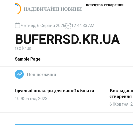
П
Викладання пічки: мистецтво створення
Цікаві та
кімнати
НАДЗВИЧАЙНІ НОВИНИ
е
тепла та затишку
заправка
р
е
Четвер, 6 Серпня 2026
12
:
44
:
34
AM
й
BUFERRSD.KR.UA
т
и
rsd.kr.ua
д
о
Sample Page
в
м
Поп позначки
і
с
т
Ідеальні шпалери для вашої кімнати
Викладанн
у
створення 
10 Жовтня, 2023
6 Жовтня, 