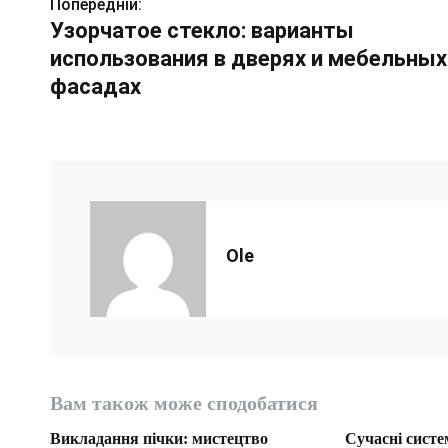
Попередній:
Н
Узорчатое стекло: варианты
а
использования в дверях и мебельных
в
фасадах
і
г
а
ц
Ole
і
я
з
а
Вам також може сподобатися
п
Викладання пічки: мистецтво
Сучасні систе