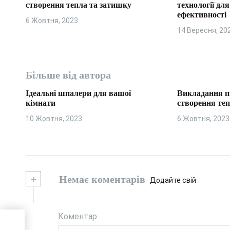
створення тепла та затишку
технології дл
и
ефективності
6 Жовтня, 2023
с
14 Вересня, 20
і
в
Більше від автора
Ідеальні шпалери для вашої
Викладання п
кімнати
створення те
10 Жовтня, 2023
6 Жовтня, 2023
+
Немає коментарів
Додайте свій
Коментар