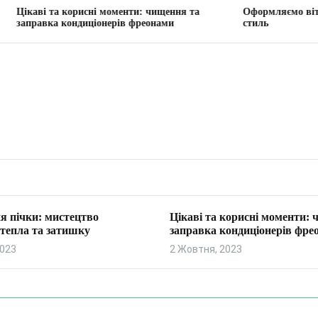
 корисні моменти: чищення та
Оформляємо вітальню: твор
 кондиціонерів фреонами
стиль
я пічки: мистецтво
Цікаві та корисні моменти:
тепла та затишку
заправка кондиціонерів фре
2023
2 Жовтня, 2023