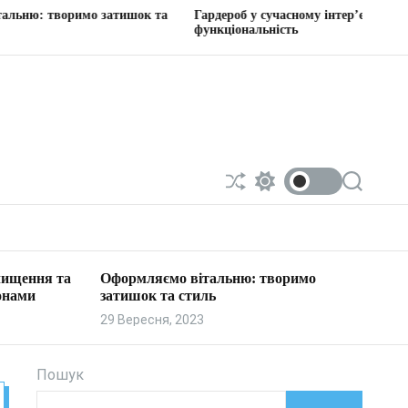
имо затишок та
Гардероб у сучасному інтер’єрі: стиль та
функціональність
П
П
П
е
е
о
р
р
ш
е
е
у
т
м
к
а
и
 чищення та
Оформляємо вітальню: творимо
с
к
онами
затишок та стиль
у
а
в
ч
29 Вересня, 2023
а
к
т
о
и
л
ь
Пошук
о
р