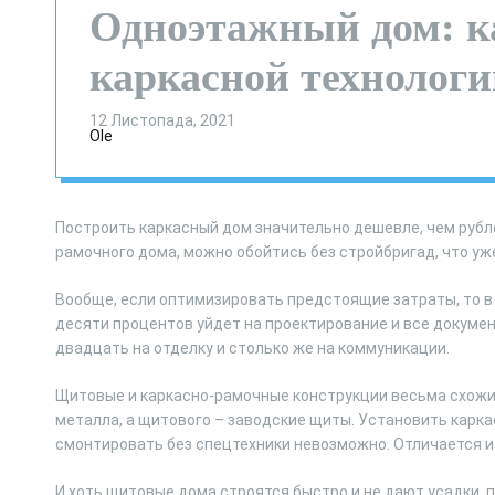
Одноэтажный дом: к
каркасной технологи
12 Листопада, 2021
Ole
Построить каркасный дом значительно дешевле, чем рубле
рамочного дома, можно обойтись без стройбригад, что у
Вообще, если оптимизировать предстоящие затраты, то в
десяти процентов уйдет на проектирование и все документ
двадцать на отделку и столько же на коммуникации.
Щитовые и каркасно-рамочные конструкции весьма схожи 
металла, а щитового – заводские щиты. Установить карк
смонтировать без спецтехники невозможно. Отличается и 
И хоть щитовые дома строятся быстро и не дают усадки, 