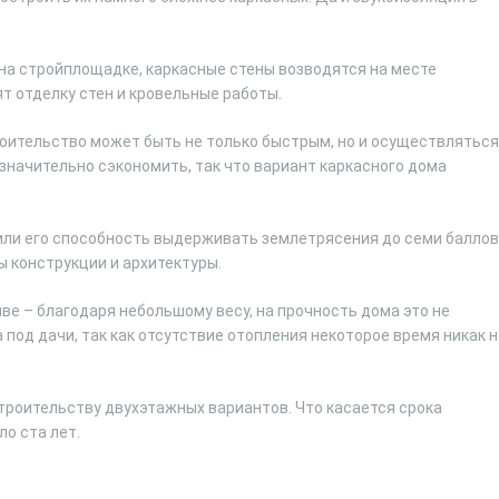
 на стройплощадке, каркасные стены возводятся на месте
ят отделку стен и кровельные работы.
роительство может быть не только быстрым, но и осуществляться
 значительно сэкономить, так что вариант каркасного дома
тили его способность выдерживать землетрясения до семи баллов
 конструкции и архитектуры.
е – благодаря небольшому весу, на прочность дома это не
под дачи, так как отсутствие отопления некоторое время никак н
роительству двухэтажных вариантов. Что касается срока
о ста лет.