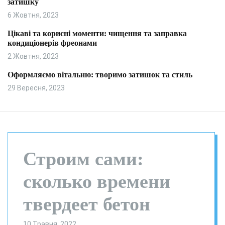
затишку
и
л
ь
6 Жовтня, 2023
о
р
Цікаві та корисні моменти: чищення та заправка
о
кондиціонерів фреонами
в
о
2 Жовтня, 2023
г
о
Оформляємо вітальню: творимо затишок та стиль
р
29 Вересня, 2023
е
ж
и
м
у
Строим сами:
сколько времени
твердеет бетон
10 Травня, 2022