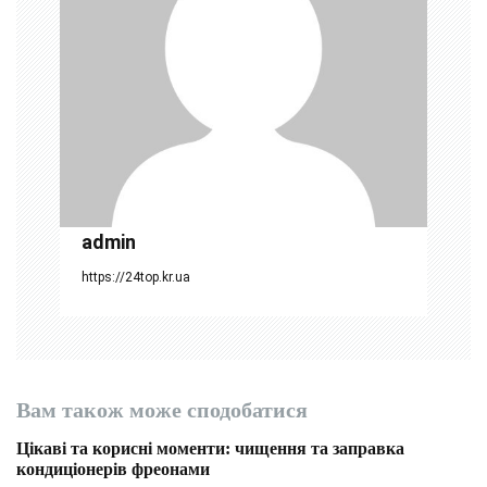
з
а
п
и
с
і
admin
в
https://24top.kr.ua
Вам також може сподобатися
Цікаві та корисні моменти: чищення та заправка
кондиціонерів фреонами