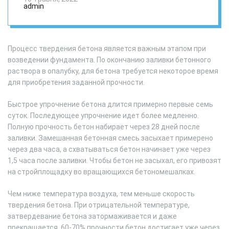
admin
Процесс твердения бетона является важным этапом при
возведении фундамента. По окончанию заливки бетонного
раствора в опалубку, для бетона требуется некоторое время
для приобретения заданной прочности.
Быстрое упрочнение бетона длится примерно первые семь
суток. Последующее упрочнение идет более медленно.
Полную прочность бетон набирает через 28 дней после
заливки. Замешанная бетонная смесь засыхает примерено
через два часа, а схватываться бетон начинает уже через
1,5 часа после заливки. Чтобы бетон не засыхал, его привозят
на стройплощадку во вращающихся бетономешалках.
Чем ниже температура воздуха, тем меньше скорость
твердения бетона. При отрицательной температуре,
затвердевание бетона затормаживается и даже
прекращается. 60-70% прочности бетон достигает уже через