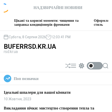
П
НАДЗВИЧАЙНІ НОВИНИ
е
р
е
ікаві та корисні моменти: чищення та
Оформляємо вітальн
й
аправка кондиціонерів фреонами
стиль
т
и
Субота, 8 Серпня 2026
12
:
03
:
42
PM
д
BUFERRSD.KR.UA
о
rsd.kr.ua
в
м
і
П
М
П
П
с
е
е
е
о
т
р
н
р
ш
Поп позначки
у
е
ю
е
у
т
м
к
а
и
Ідеальні шпалери для вашої кімнати
с
к
у
а
10 Жовтня, 2023
в
ч
а
к
Викладання пічки: мистецтво створення тепла та
т
о