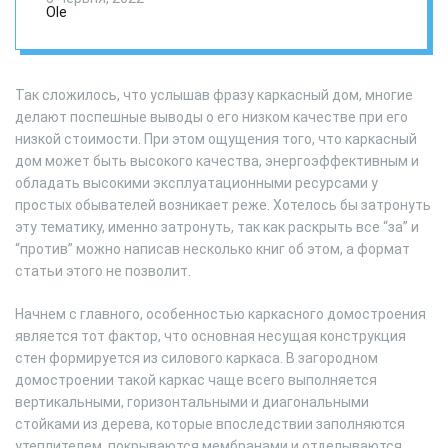
советы
Ole
Так сложилось, что услышав фразу каркасный дом, многие
делают поспешные выводы о его низком качестве при его
низкой стоимости. При этом ощущения того, что каркасный
дом может быть высокого качества, энергоэффективным и
обладать высокими эксплуатационными ресурсами у
простых обывателей возникает реже. Хотелось бы затронуть
эту тематику, именно затронуть, так как раскрыть все “за” и
“против” можно написав несколько книг об этом, а формат
статьи этого не позволит.
Начнем с главного, особенностью каркасного домостроения
является тот фактор, что основная несущая конструкция
стен формируется из силового каркаса. В загородном
домостроении такой каркас чаще всего выполняется
вертикальными, горизонтальными и диагональными
стойками из дерева, которые впоследствии заполняются
утеплителем, покрываются мембранами и отделываются.