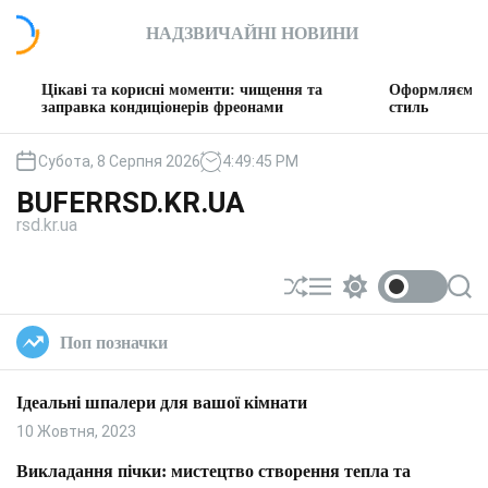
П
НАДЗВИЧАЙНІ НОВИНИ
е
р
е
і та корисні моменти: чищення та
Оформляємо вітальню: т
й
авка кондиціонерів фреонами
стиль
т
и
Субота, 8 Серпня 2026
4
:
49
:
46
PM
д
BUFERRSD.KR.UA
о
rsd.kr.ua
в
м
і
П
М
П
П
с
е
е
е
о
т
р
н
р
ш
Поп позначки
у
е
ю
е
у
т
м
к
а
и
Ідеальні шпалери для вашої кімнати
с
к
у
а
10 Жовтня, 2023
в
ч
а
к
Викладання пічки: мистецтво створення тепла та
т
о