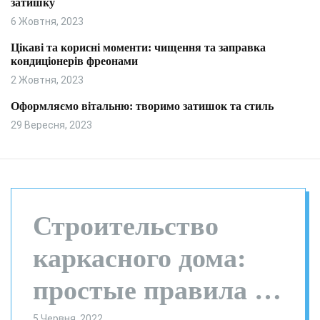
затишку
и
л
ь
6 Жовтня, 2023
о
р
Цікаві та корисні моменти: чищення та заправка
о
кондиціонерів фреонами
в
о
2 Жовтня, 2023
г
о
Оформляємо вітальню: творимо затишок та стиль
р
29 Вересня, 2023
е
ж
и
м
у
Строительство
каркасного дома:
простые правила и
5 Червня, 2022