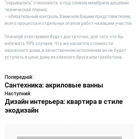
“скрывалась” стекловата, а под словом мембрана дешевая
техническая пленка;
– обязательный контроль Вами или Вашим представителем
всего процесса и отдельных этапов работ на вашем участке.
Пожалуй этих правил будет достаточно, для того что бы
избежать 99% случаев. Что же касается стоимости
каркасного дома, в качественном исполнении он не будет
уступать в цене дому из клееного бруса или газобетона.
Попередній:
Н
Сантехника: акриловые ванны
а
Наступний:
Дизайн интерьера: квартира в стиле
в
экодизайн
і
г
а