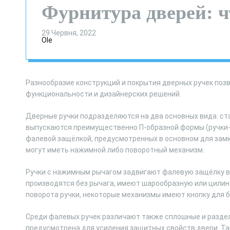
Фурнитура дверей: ч
29 Червня, 2022
Ole
Разнообразие конструкций и покрытия дверных ручек поз
функциональности и дизайнерских решений.
Дверные ручки подразделяются на два основных вида: с
выпускаются преимущественно П-образной формы (ручки-ск
фалевой защёлкой, предусмотренных в основном для замк
могут иметь нажимной либо поворотный механизм.
Ручки с нажимным рычагом задвигают фалевую защёлку вн
производятся без рычага, имеют шарообразную или цили
поворота ручки, некоторые механизмы имеют кнопку для 
Среди фалевых ручек различают также сплошные и раздел
предусмотрена для усиления защитных свойств двери. Та