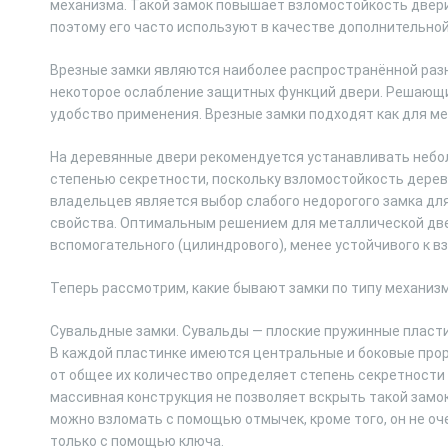
механизма. Такой замок повышает взломостойкость двери,
поэтому его часто используют в качестве дополнительно
Врезные замки являются наиболее распространённой разн
некоторое ослабление защитных функций двери. Решающ
удобство применения. Врезные замки подходят как для ме
На деревянные двери рекомендуется устанавливать небо
степенью секретности, поскольку взломостойкость дерев
владельцев является выбор слабого недорогого замка дл
свойства. Оптимальным решением для металлической двер
вспомогательного (цилиндрового), менее устойчивого к в
Теперь рассмотрим, какие бывают замки по типу механизм
Сувальдные замки. Сувальды — плоские пружинные пласти
В каждой пластинке имеются центральные и боковые прор
от общее их количество определяет степень секретности
массивная конструкция не позволяет вскрыть такой замок
можно взломать с помощью отмычек, кроме того, он не оче
только с помощью ключа.