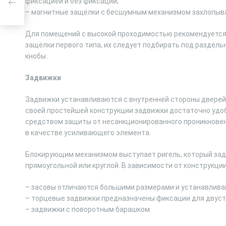
фиксацией и без фиксации;
– магнитные защёлки с бесшумным механизмом захлопыв
Для помещений с высокой проходимостью рекомендуется 
защёлки первого типа, их следует подбирать под раздел
кнобы.
Задвижки
Задвижки устанавливаются с внутренней стороны дверей 
своей простейшей конструкции задвижки достаточно удо
средством защиты от несанкционированного проникновен
в качестве усиливающего элемента.
Блокирующим механизмом выступает ригель, который задв
прямоугольной или круглой. В зависимости от конструкц
– засовы отличаются большими размерами и устанавливаю
– торцевые задвижки предназначены фиксации для двуств
– задвижки с поворотным барашком.