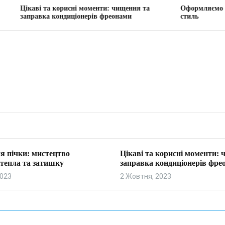
та корисні моменти: чищення та
Оформляємо вітальню: тво
а кондиціонерів фреонами
стиль
я пічки: мистецтво
Цікаві та корисні моменти:
тепла та затишку
заправка кондиціонерів фре
2023
2 Жовтня, 2023