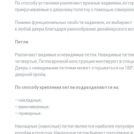
По способу установки различают врезные задвижки, котор
прикручиваемые к дверному полотну с помощью саморезо
Помимо функциональных свойств задвижек, их выбирают т
к любой двери благодаря разнообразию дизайнерского ис
Петли
Различают видимые и невидимые петли. Невидимые петли 
четвертью. Петли врезной конструкции монтируют в специ
Дверь с невидимыми петлями может открываться на 180°
дверной проём.
По способу крепления петли подразделяются на:
– накладные;
– ввинчиваемые;
– приварные.
Накладные (навесные) петли являются наиболее популярны
коробки и полотна. Накладные петли бывают разъёмные и