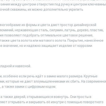
тояния между центром отверстия под ручку и центром ключевины
мочной скважины, их можно дополнительно укрепить
многообразие их формы и цвета дают простор дизайнерской
юминий, нержавеющая сталь, силумин, латунь, дерево, пластик,
ия позволяют подобрать оптимальное цветовое решение,
также цвета золота или матового золота. Покрытие, нанесённое
е значение, но и надёжно защищает изделие от коррозии.
кладной и навесной.
 особенно если речь идёт о замке малого размера. Крупные
ми, которые не дают злоумышленниками их сбить. На современно
 а также замки с цифровым кодом.
а также дверей, открывающихся вовнутрь. Они просты в
оляют открывать и закрывать её изнутри с помощью поворотного