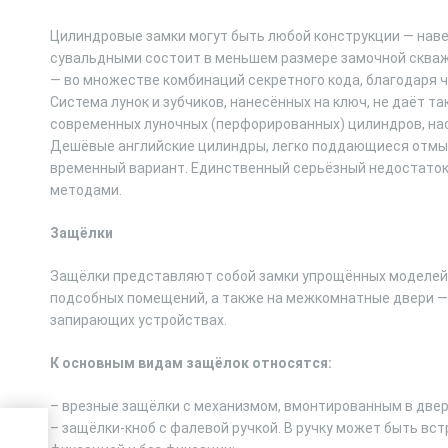
Цилиндровые замки могут быть любой конструкции — наве
сувальдными состоит в меньшем размере замочной скважи
— во множестве комбинаций секретного кода, благодаря 
Система лунок и зубчиков, нанесённых на ключ, не даёт т
современных луночных (перфорированных) цилиндров, на
Дешёвые английские цилиндры, легко поддающиеся отмыч
временный вариант. Единственный серьёзный недостаток
методами.
Защёлки
Защёлки представляют собой замки упрощённых моделей 
подсобных помещений, а также на межкомнатные двери — т
запирающих устройствах.
К основным видам защёлок относятся:
– врезные защёлки с механизмом, вмонтированным в двер
– защёлки-кноб с фалевой ручкой. В ручку может быть вс
как