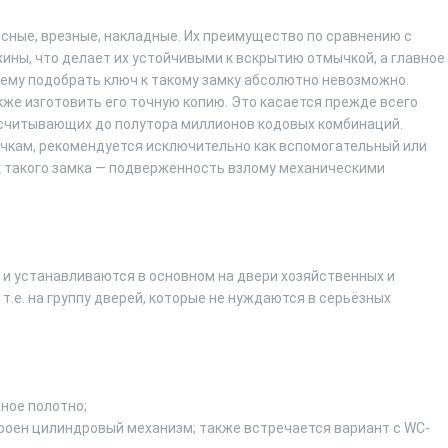
сные, врезные, накладные. Их преимущество по сравнению с
ны, что делает их устойчивыми к вскрытию отмычкой, а главное
чему подобрать ключ к такому замку абсолютно невозможно.
акже изготовить его точную копию. Это касается прежде всего
считывающих до полутора миллионов кодовых комбинаций.
кам, рекомендуется исключительно как вспомогательный или
 такого замка — подверженность взлому механическими
и устанавливаются в основном на двери хозяйственных и
.е. на группу дверей, которые не нуждаются в серьёзных
ное полотно;
троен цилиндровый механизм; также встречается вариант с WC-