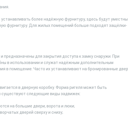
ания.
устанавливать более надёжную фурнитуру, здесь будут уместны
ьную фурнитуру. Для жилых помещений больше подходят защёлки-
и предназначены для закрытия доступа к замку снаружи. При
бны в использовании и служат надёжным дополнительным
ия в помещение. Часто их устанавливают на бронированные две
игается в дверную коробку. Форма ригеля может быть
ии существуют следующие виды задвижек:
тся на большие двери, ворота и люки;
орчатых дверей сверху и снизу;