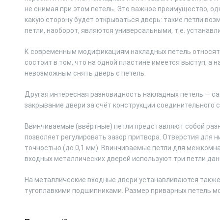
не снимая при этом петель. Это важное преимущество, од
какую сторону будет открываться дверь: такие петли воз
петли, наоборот, являются универсальными, т.е. устанавл
К современным модификациям накладных петель относятс
состоит в том, что на одной пластине имеется выступ, а 
невозможным снять дверь с петель.
Другая интересная разновидность накладных петель — с
закрывание двери за счёт конструкции соединительного 
Ввинчиваемые (ввёртные) петли представляют собой разн
позволяет регулировать зазор притвора. Отверстия для 
точностью (до 0,1 мм). Ввинчиваемые петли для межкомн
входных металлических дверей используют три петли дан
На металлические входные двери устанавливаются также 
тугоплавкими подшипниками. Размер приварных петель мо