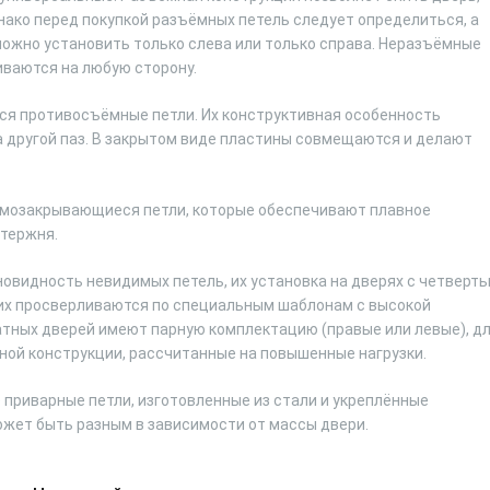
нако перед покупкой разъёмных петель следует определиться, а
можно установить только слева или только справа. Неразъёмные
иваются на любую сторону.
я противосъёмные петли. Их конструктивная особенность
на другой паз. В закрытом виде пластины совмещаются и делают
амозакрывающиеся петли, которые обеспечивают плавное
стержня.
овидность невидимых петель, их установка на дверях с четверт
них просверливаются по специальным шаблонам с высокой
атных дверей имеют парную комплектацию (правые или левые), д
ной конструкции, рассчитанные на повышенные нагрузки.
приварные петли, изготовленные из стали и укреплённые
жет быть разным в зависимости от массы двери.