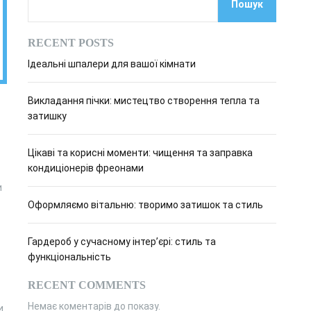
Пошук
о
в
о
RECENT POSTS
г
о
Ідеальні шпалери для вашої кімнати
р
е
ж
Викладання пічки: мистецтво створення тепла та
и
м
затишку
у
Цікаві та корисні моменти: чищення та заправка
кондиціонерів фреонами
и
Оформляємо вітальню: творимо затишок та стиль
Гардероб у сучасному інтер’єрі: стиль та
функціональність
RECENT COMMENTS
Немає коментарів до показу.
и