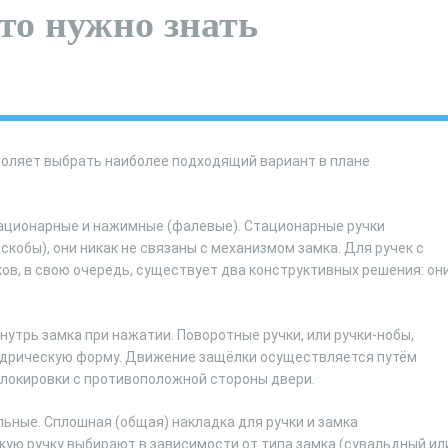
то нужно знать
воляет выбрать наиболее подходящий вариант в плане
тационарные и нажимные (фалевые). Стационарные ручки
обы), они никак не связаны с механизмом замка. Для ручек с
ов, в свою очередь, существует два конструктивных решения: он
утрь замка при нажатии. Поворотные ручки, или ручки-нобы,
ндрическую форму. Движение защёлки осуществляется путём
блокировки с противоположной стороны двери.
ьные. Сплошная (общая) накладка для ручки и замка
кую ручку выбирают в зависимости от типа замка (сувальдный ил