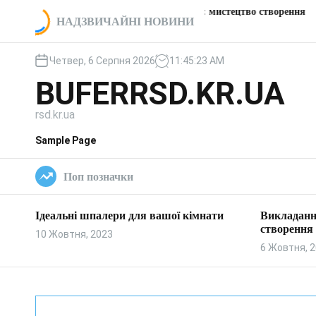
П
Викладання пічки: мистецтво створення
Цікаві
ї кімнати
НАДЗВИЧАЙНІ НОВИНИ
е
тепла та затишку
заправ
р
е
Четвер, 6 Серпня 2026
11
:
45
:
24
AM
й
BUFERRSD.KR.UA
т
и
rsd.kr.ua
д
о
Sample Page
в
м
Поп позначки
і
с
т
Ідеальні шпалери для вашої кімнати
Викладанн
у
створення 
10 Жовтня, 2023
6 Жовтня, 