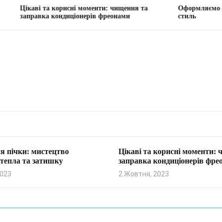
 та корисні моменти: чищення та
Оформляємо вітальню: тв
ка кондиціонерів фреонами
стиль
я пічки: мистецтво
Цікаві та корисні моменти:
тепла та затишку
заправка кондиціонерів фре
2023
2 Жовтня, 2023