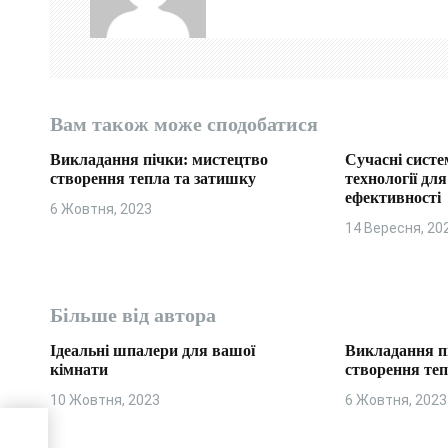
і
я
з
Вам також може сподобатися
а
Викладання пічки: мистецтво
Сучасні систе
п
створення тепла та затишку
технології дл
ефективності
6 Жовтня, 2023
и
14 Вересня, 20
с
і
Більше від автора
в
Ідеальні шпалери для вашої
Викладання п
кімнати
створення те
10 Жовтня, 2023
6 Жовтня, 2023