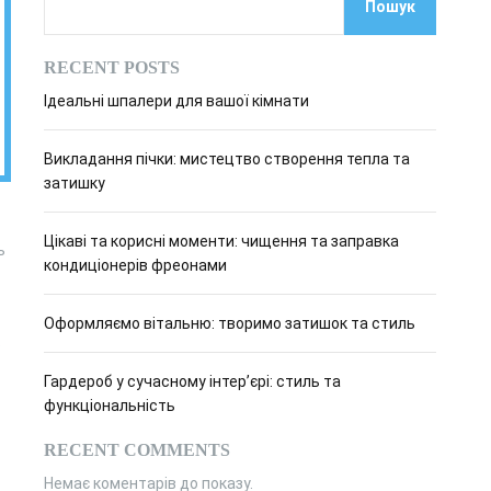
Пошук
о
в
о
RECENT POSTS
г
о
Ідеальні шпалери для вашої кімнати
р
е
ж
Викладання пічки: мистецтво створення тепла та
и
м
затишку
у
Цікаві та корисні моменти: чищення та заправка
ь
кондиціонерів фреонами
Оформляємо вітальню: творимо затишок та стиль
е
Гардероб у сучасному інтер’єрі: стиль та
функціональність
RECENT COMMENTS
Немає коментарів до показу.