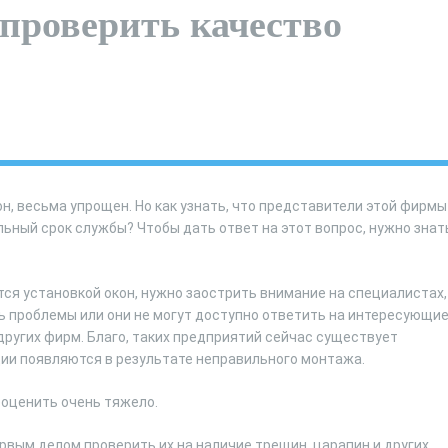
 проверить качество
, весьма упрощен. Но как узнать, что представители этой фирмы
льный срок службы? Чтобы дать ответ на этот вопрос, нужно знат
тся установкой окон, нужно заострить внимание на специалистах,
ь проблемы или они не могут доступно ответить на интересующи
других фирм. Благо, таких предприятий сейчас существует
ии появляются в результате неправильного монтажа.
еоценить очень тяжело.
первым делом проверить их на наличие трещин, царапин и других