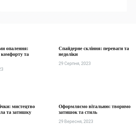
ми опалення:
Спайдерне скління: переваги та
я комфорту та
недоліки
29 Серпня, 2023
23
ічки: мистецтво
Оформляємо вітальню: творимо
пла та затишку
затишок та стиль
29 Вересня, 2023