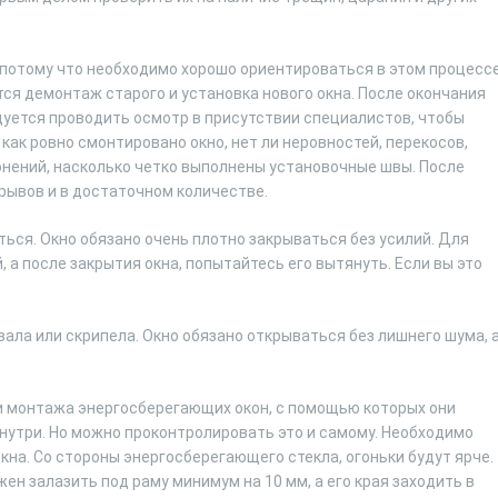
 потому что необходимо хорошо ориентироваться в этом процессе
тся демонтаж старого и установка нового окна. После окончания
уется проводить осмотр в присутствии специалистов, чтобы
как ровно смонтировано окно, нет ли неровностей, перекосов,
онений, насколько четко выполнены установочные швы. После
рывов и в достаточном количестве.
ься. Окно обязано очень плотно закрываться без усилий. Для
 а после закрытия окна, попытайтесь его вытянуть. Если вы это
вала или скрипела. Окно обязано открываться без лишнего шума, 
и монтажа энергосберегающих окон, с помощью которых они
нутри. Но можно проконтролировать это и самому. Необходимо
кна. Со стороны энергосберегающего стекла, огоньки будут ярче.
ен залазить под раму минимум на 10 мм, а его края заходить в