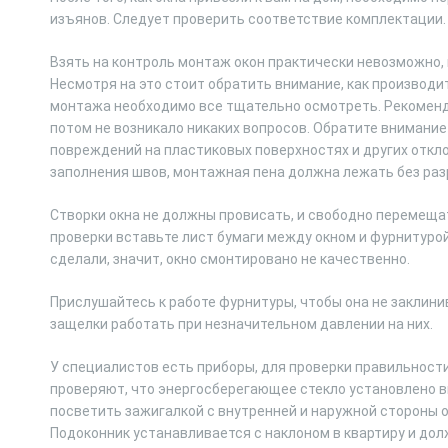
изъянов. Следует проверить соответствие комплектации.
Взять на контроль монтаж окон практически невозможно,
Несмотря на это стоит обратить внимание, как производи
монтажа необходимо все тщательно осмотреть. Рекоменд
потом не возникало никаких вопросов. Обратите внимание 
повреждений на пластиковых поверхностях и других откл
заполнения швов, монтажная пена должна лежать без раз
Створки окна не должны провисать, и свободно перемещат
проверки вставьте лист бумаги между окном и фурнитурой,
сделали, значит, окно смонтировано не качественно.
Прислушайтесь к работе фурнитуры, чтобы она не заклини
защелки работать при незначительном давлении на них.
У специалистов есть приборы, для проверки правильност
проверяют, что энергосберегающее стекло установлено в
посветить зажигалкой с внутренней и наружной стороны о
Подоконник устанавливается с наклоном в квартиру и долж