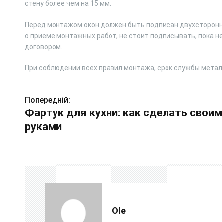
стену более чем на 15 мм.
Перед монтажом окон должен быть подписан двухсторонни
о приеме монтажных работ, не стоит подписывать, пока н
договором.
При соблюдении всех правил монтажа, срок службы металл
Попередній:
Н
Фартук для кухни: как сделать свои
а
руками
в
і
г
а
Ole
ц