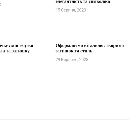
елегантність та символіка
3
15 Серпня, 2023
ічки: мистецтво
Оформляємо вітальню: творимо
пла та затишку
затишок та стиль
29 Вересня, 2023