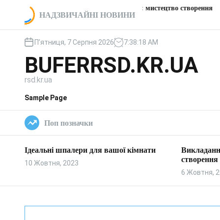
П
Викладання пічки: мистецтво створення
Цікаві 
ї кімнати
НАДЗВИЧАЙНІ НОВИНИ
е
тепла та затишку
заправк
р
е
П’ятниця, 7 Серпня 2026
7
:
38
:
19
AM
й
BUFERRSD.KR.UA
т
и
rsd.kr.ua
д
о
Sample Page
в
м
Поп позначки
і
с
т
Ідеальні шпалери для вашої кімнати
Викладанн
у
створення 
10 Жовтня, 2023
6 Жовтня, 