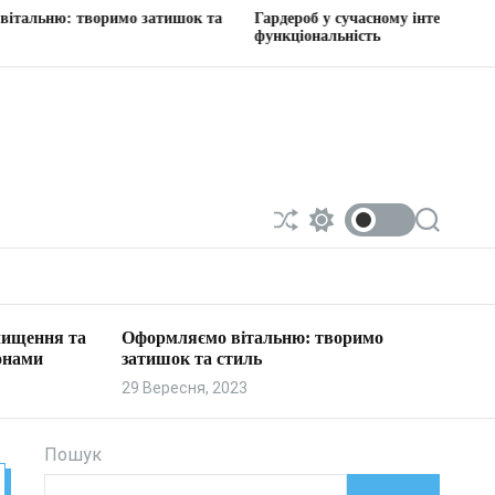
римо затишок та
Гардероб у сучасному інтер’єрі: стиль та
функціональність
П
П
П
е
е
о
р
р
ш
е
е
у
т
м
к
а
и
 чищення та
Оформляємо вітальню: творимо
с
к
онами
затишок та стиль
у
а
в
ч
29 Вересня, 2023
а
к
т
о
и
л
ь
Пошук
о
р