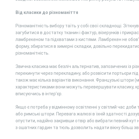
Від класики до різноманіття
Різноманітність вибору таїть у собі свої складнощі. Зіткн
загубитися в достатку тканин і фактур, візерунків і прикра
ламбрекеном та підхватами з кистями. Ламбрекен не обов’
форму, збиратися в химерні складки, довільно перекидатис
різноманітність.
Звична класика має безліч альтернатив, запозичених із різ
перекинути через перекладину, або розвісити портьєри під
також має кілька варіантів виконання. Французькі штори (ма
характеристиками вони можуть перевершувати класику, кра
вписуючись в інтер’єр.
Якщо є потреба у відмінному освітленні у світлий час доби 
або римські штори. Перевага жалюзі в їхній здатності дозу
опустити, надійно закривши отвір або вибрати певний кут
з ошатних гардин та тюль дозволить надати вікну більш з