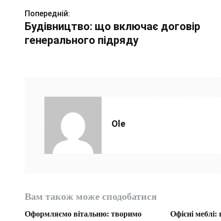
Попередній:
Н
Будівництво: що включає договір
а
генерального підряду
в
і
г
а
Ole
ц
і
я
з
Вам також може сподобатися
а
Оформляємо вітальню: творимо
Офісні меблі: