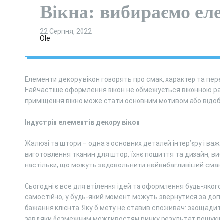
Вікна: вибираємо ел
22 Серпня, 2022
Ole
Елементи декору вікон говорять про смак, характер та пер
Найчастіше оформлення вікон не обмежується віконною ра
приміщення вікно може стати основним мотивом або відо
Індустрія елементів декору вікон
Жалюзі та штори – одна з основних деталей інтер’єру і важ
виготовлення тканин для штор, їхнє пошиття та дизайн, виб
настільки, що можуть задовольнити найвибагливіший смак
Сьогодні є все для втілення ідей та оформлення будь-якого
самостійно, у будь-який момент можуть звернутися за допо
бажання клієнта. Яку б мету не ставив споживач: заощади
завдяки безмежним можливостям ринку результат пошуків м