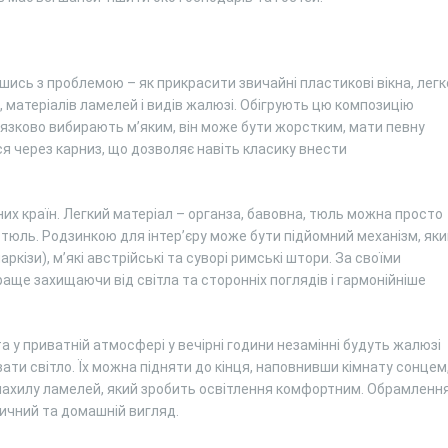
увшись з проблемою – як прикрасити звичайні пластикові вікна, легк
с, матеріалів ламелей і видів жалюзі. Обігрують цю композицію
язково вибирають м’яким, він може бути жорстким, мати певну
я через карниз, що дозволяє навіть класику внести
них країн. Легкий матеріал – органза, бавовна, тюль можна просто
 тюль. Родзинкою для інтер’єру може бути підйомний механізм, яки
ркізи), м’які австрійські та суворі римські штори. За своїми
ще захищаючи від світла та сторонніх поглядів і гармонійніше
та у приватній атмосфері у вечірні години незамінні будуть жалюзі
вати світло. Їх можна підняти до кінця, наповнивши кімнату сонцем
 нахилу ламелей, який зробить освітлення комфортним. Обрамленн
вичний та домашній вигляд.