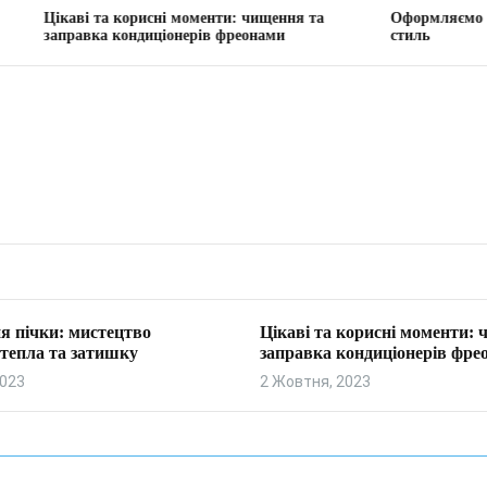
та корисні моменти: чищення та
Оформляємо вітальню: тво
а кондиціонерів фреонами
стиль
я пічки: мистецтво
Цікаві та корисні моменти:
тепла та затишку
заправка кондиціонерів фре
2023
2 Жовтня, 2023