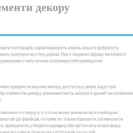
ементи декору
еваги господарів, характеризують рівень їхнього добробуту.
мою, охоплюючи стіну цілком. При створенні образу житлового
браженням стилістичних особливостей приміщення.
ливо приділити їхньому вибору достатньо уваги. Індустрія
ір елементів декору, різноманітність жалюзі в даний час розвинен
.
 віконного отвору, а ті, хто не може визначитися з вибором
могою до фахівців, готових не тільки підказати, а й виконати
ти, прикрасити, створити шикарну або витончену атмосферу,
ає всі шанси тішити око господарів та гостей.