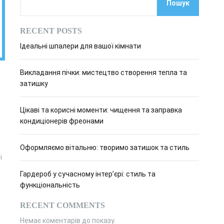
Пошук
о
в
о
RECENT POSTS
г
о
Ідеальні шпалери для вашої кімнати
р
е
ж
Викладання пічки: мистецтво створення тепла та
и
м
затишку
у
Цікаві та корисні моменти: чищення та заправка
кондиціонерів фреонами
Оформляємо вітальню: творимо затишок та стиль
і
Гардероб у сучасному інтер’єрі: стиль та
функціональність
RECENT COMMENTS
Немає коментарів до показу.