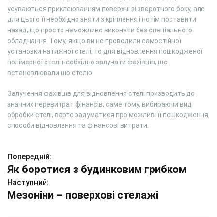
усуваються приклеюванням поверхні зі зворотного боку, але
для цього її необхідно зняти з кріплення і потім поставити
назад, що просто неможливо виконати без спеціального
обладнання. Тому, якщо ви не проводили самостійної
установки натяжної стелі, то для відновлення пошкодженої
полімерної стелі необхідно залучати фахівців, що
встановлювали цю стелю.
Залучення фахівців для відновлення стелі призводить до
значних перевитрат фінансів, саме тому, вибираючи вид
обробки стелі, варто задуматися про можливі її пошкодження,
способи відновлення та фінансові витрати.
Попередній:
Н
Як боротися з будинковим грибком
а
Наступний:
Мезоніни – поверхові стелажі
в
і