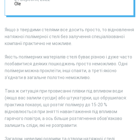
Ole
Якщо з твердими стелями все досить просто, то відновлення
натяжної полімерної стелі без залучення спеціалізованої
компанії практично не можливе.
Якість полімерних матеріалів стелі буває різною і дуже часто
позбавитися деяких пошкоджень просто неможливо. Одні
полімери можна проклеїти, інші спаяти, а треті якісно
з’єднати в загальне полотно неможливо.
Така ж ситуація при провисанні плівки під впливом води
(якщо вас залили сусіди) або штукатурки, що обрушилася:
практика показує, що розтяг полімеру до 15-20 %
відновлюється при знятті навантаження під впливом
гарячого повітря, а ось більше розтягнення обов’язково
залишить сліди, які не розправити.
Загалом, невеликі розриви та отвори натяжної стелі