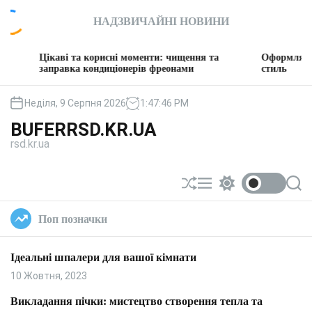
П
НАДЗВИЧАЙНІ НОВИНИ
е
р
е
ікаві та корисні моменти: чищення та
Оформляємо вітальню
й
аправка кондиціонерів фреонами
стиль
т
и
Неділя, 9 Серпня 2026
1
:
47
:
47
PM
д
BUFERRSD.KR.UA
о
rsd.kr.ua
в
м
і
П
М
П
П
с
е
е
е
о
т
р
н
р
ш
Поп позначки
у
е
ю
е
у
т
м
к
а
и
Ідеальні шпалери для вашої кімнати
с
к
у
а
10 Жовтня, 2023
в
ч
а
к
Викладання пічки: мистецтво створення тепла та
т
о