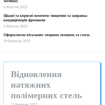
затишку
и
л
ь
6 Жовтня, 2023
о
р
Цікаві та корисні моменти: чищення та заправка
о
кондиціонерів фреонами
в
о
2 Жовтня, 2023
г
о
Оформляємо вітальню: творимо затишок та стиль
р
29 Вересня, 2023
е
ж
и
м
у
Відновлення
натяжних
полімерних стель
21 Вересня, 2022