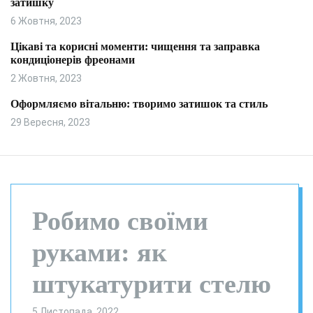
затишку
и
л
ь
6 Жовтня, 2023
о
р
Цікаві та корисні моменти: чищення та заправка
о
кондиціонерів фреонами
в
о
2 Жовтня, 2023
г
о
Оформляємо вітальню: творимо затишок та стиль
р
29 Вересня, 2023
е
ж
и
м
у
Робимо своїми
руками: як
штукатурити стелю
5 Листопада, 2022