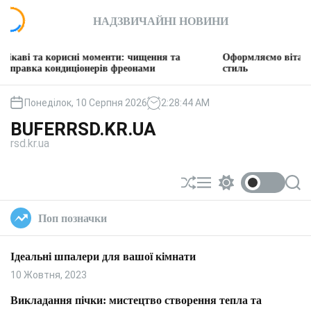
П
НАДЗВИЧАЙНІ НОВИНИ
е
р
е
рисні моменти: чищення та
Оформляємо вітальню: творимо 
й
диціонерів фреонами
стиль
т
и
Понеділок, 10 Серпня 2026
2
:
28
:
45
AM
д
BUFERRSD.KR.UA
о
rsd.kr.ua
в
м
і
П
М
П
П
с
е
е
е
о
т
р
н
р
ш
Поп позначки
у
е
ю
е
у
т
м
к
а
и
Ідеальні шпалери для вашої кімнати
с
к
у
а
10 Жовтня, 2023
в
ч
а
к
Викладання пічки: мистецтво створення тепла та
т
о