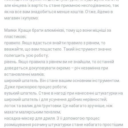
але кінцева їх вартість стане приємною несподіванкою, так
як на все вам знадобиться менше коштів. Отже, йдемо в
магазин і купуємо:
Маяки. Краще брати алюмінієві, тому що вони міцніші за
пластикові;
правило. Якщо вдасться знайти правило з рівнем, то
вважайте, що вам пощастило. Такий інструмент значно
полегшить усю роботу;
рівень. Якщо правила з рівнем ви не знайшли, то останній
доведеться докуповувати окремо – річ незамінна при
встановленні маяків;
широкий шпатель. Він стане вашим основним інструментом.
Дуже прискорює процес роботи;
вузький шпатель. Стане в нагоді при нанесенні штукатурки на
широкий шпатель і для усунення дрібних нерівностей;
лоток та валик для ґрунтовки. Це набагато зручніше, ніж
махати малярським пензлем;
насадка-міксер для дриля. З її допомогою процес
розмішування розчину штукатурки стане набагато простішим