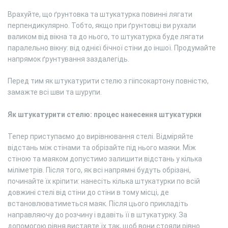
Врахуйте, що ґрунтовка та штукатурка повинні лягати
перпендикулярно. Тобто, якщо при ґрунтовці ви рухали
валиком від вікна та до нього, то штукатурка буде лягати
паралельно вікну: від однієї бічної стіни до іншої. Продумайте
напрямок ґрунтування заздалегідь.
Перед тим як штукатурити стелю з гііпсокартону повністю,
замажте всі шви та шурупи.
Як штукатурити стелю: процес нанесення штукатурки
Тепер приступаємо до вирівнювання стелі. Відміряйте
відстань між стінами та обрізайте під нього маяки. Між
стіною та маяком допустимо залишити відстань у кілька
міліметрів. Після того, як всі напрямні будуть обрізані,
починайте їх кріпити: нанесіть кілька штукатурки по всій
довжині стелі від стіни до стіни в тому місці, де
встановлюватиметься маяк. Після цього прикладіть
направляючу до розчину і вдавіть її в штукатурку. За
допомогою рівня виставте їх так, щоб вони стояли рівно.